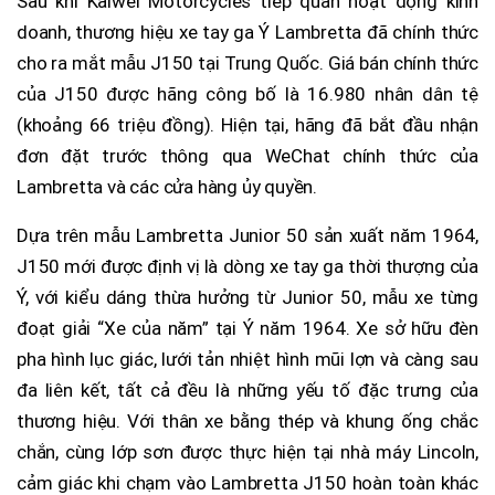
Sau khi Kaiwei Motorcycles tiếp quản hoạt động kinh
doanh, thương hiệu xe tay ga Ý Lambretta đã chính thức
cho ra mắt mẫu J150 tại Trung Quốc. Giá bán chính thức
của J150 được hãng công bố là 16.980 nhân dân tệ
(khoảng 66 triệu đồng). Hiện tại, hãng đã bắt đầu nhận
đơn đặt trước thông qua WeChat chính thức của
Lambretta và các cửa hàng ủy quyền.
Dựa trên mẫu Lambretta Junior 50 sản xuất năm 1964,
J150 mới được định vị là dòng xe tay ga thời thượng của
Ý, với kiểu dáng thừa hưởng từ Junior 50, mẫu xe từng
đoạt giải “Xe của năm” tại Ý năm 1964. Xe sở hữu đèn
pha hình lục giác, lưới tản nhiệt hình mũi lợn và càng sau
đa liên kết, tất cả đều là những yếu tố đặc trưng của
thương hiệu. Với thân xe bằng thép và khung ống chắc
chắn, cùng lớp sơn được thực hiện tại nhà máy Lincoln,
cảm giác khi chạm vào Lambretta J150 hoàn toàn khác