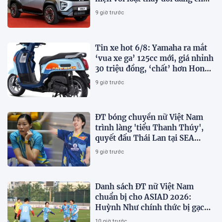
ý
9 giờ trước
Tin xe hot 6/8: Yamaha ra mắt
‘vua xe ga’ 125cc mới, giá nhỉnh
30 triệu đồng, ‘chất’ hơn Honda
Vision và SH Mode
9 giờ trước
ĐT bóng chuyền nữ Việt Nam
trình làng 'tiểu Thanh Thúy',
quyết đấu Thái Lan tại SEA
V.Cup 2026
9 giờ trước
Danh sách ĐT nữ Việt Nam
chuẩn bị cho ASIAD 2026:
Huỳnh Như chính thức bị gạch
tên
10 giờ trước