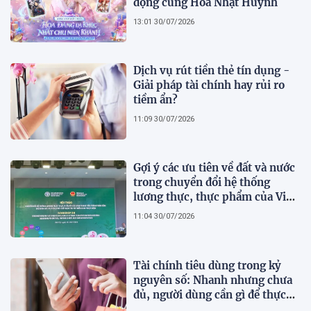
động cùng Hoa Nhật Huỳnh
13:01 30/07/2026
Dịch vụ rút tiền thẻ tín dụng -
Giải pháp tài chính hay rủi ro
tiềm ẩn?
11:09 30/07/2026
Gợi ý các ưu tiên về đất và nước
trong chuyển đổi hệ thống
lương thực, thực phẩm của Việt
Nam theo FAO Roadmap
11:04 30/07/2026
Tài chính tiêu dùng trong kỷ
nguyên số: Nhanh nhưng chưa
đủ, người dùng cần gì để thực
sự an tâm?