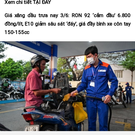
Xem chi tiết TẠI ĐÂY
Giá xăng dầu trưa nay 3/6: RON 92 ‘cắm đầu’ 6.800
đồng/lít, E10 giảm sâu sát ‘đáy’, giá đầy bình xe côn tay
150-155cc