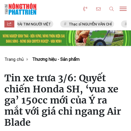
I TIM NGƯỜI VIỆT
Thạc sĩ NGUYỄN VĂN CHÍ
LÀNG NGHỀ S
Trang chủ
Thương hiệu - Sản phẩm
Tin xe trưa 3/6: Quyết
chiến Honda SH, ‘vua xe
ga’ 150cc mới của Ý ra
mắt với giá chỉ ngang Air
Blade