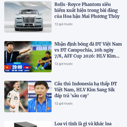
Rolls-Royce Phantom siêu
hiếm xuất hiện trong bài đăng
của Hoa hậu Mai Phương Thúy
12 giờ trước
Nhận định bóng đá ĐT Việt Nam
vs ĐT Campuchia, 20h ngày
7/8, AFF Cup 2026: HLV Kim
Sang-sik tiết lộ kế hoạch nhân
12 giờ trước
sự
Cầu thủ Indonesia hạ thấp ĐT
Việt Nam, HLV Kim Sang Sik
đáp trả 'sâu cay'
12 giờ trước
Loa vi tính là gì và khác loa