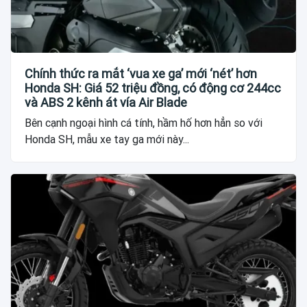
Chính thức ra mắt ‘vua xe ga’ mới ‘nét’ hơn
Honda SH: Giá 52 triệu đồng, có động cơ 244cc
và ABS 2 kênh át vía Air Blade
Bên cạnh ngoại hình cá tính, hầm hố hơn hẳn so với
Honda SH, mẫu xe tay ga mới này...