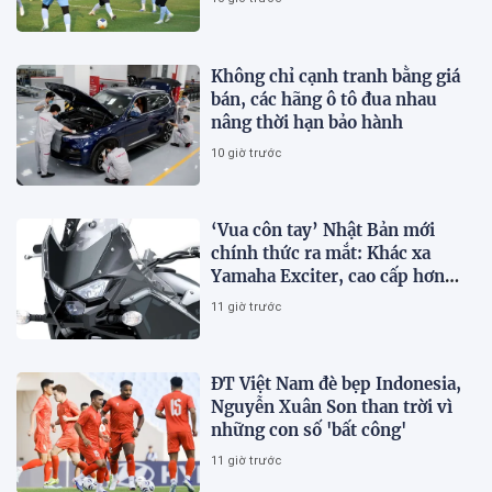
Không chỉ cạnh tranh bằng giá
bán, các hãng ô tô đua nhau
nâng thời hạn bảo hành
10 giờ trước
‘Vua côn tay’ Nhật Bản mới
chính thức ra mắt: Khác xa
Yamaha Exciter, cao cấp hơn
Honda Winner R, giá rẻ so với
11 giờ trước
trang bị
ĐT Việt Nam đè bẹp Indonesia,
Nguyễn Xuân Son than trời vì
những con số 'bất công'
11 giờ trước