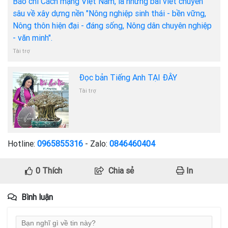
Báo chí Cách mạng Việt Nam, là những bài viết chuyên
sâu về xây dựng nền "Nông nghiệp sinh thái - bền vững,
Nông thôn hiện đại - đáng sống, Nông dân chuyên nghiệp
- văn minh".
Tài trợ
Đọc bản Tiếng Anh TẠI ĐÂY
Tài trợ
Hotline:
0965855316
- Zalo:
0846460404
0
Thích
Chia sẻ
In
Bình luận