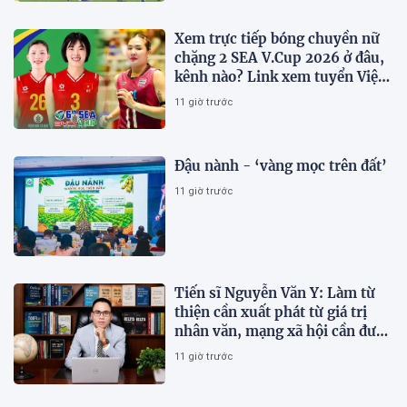
Xem trực tiếp bóng chuyền nữ
chặng 2 SEA V.Cup 2026 ở đâu,
kênh nào? Link xem tuyển Việt
Nam thi đấu
11 giờ trước
Đậu nành - ‘vàng mọc trên đất’
11 giờ trước
Tiến sĩ Nguyễn Văn Y: Làm từ
thiện cần xuất phát từ giá trị
nhân văn, mạng xã hội cần được
sử dụng bằng văn hóa và trách
11 giờ trước
nhiệm