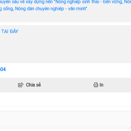
chuyên sâu về xây dựng nền "Nông nghiệp sinh thái - bền vững, Nô
ng sống, Nông dân chuyên nghiệp - văn minh".
h TẠI ĐÂY
404
Chia sẻ
In