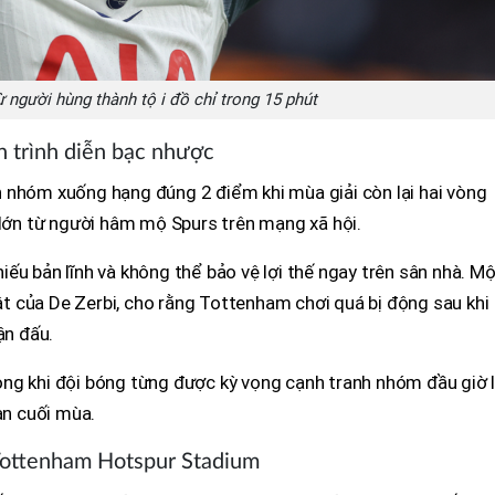
 người hùng thành tội đồ chỉ trong 15 phút
 trình diễn bạc nhược
 nhóm xuống hạng đúng 2 điểm khi mùa giải còn lại hai vòng
 lớn từ người hâm mộ Spurs trên mạng xã hội.
ếu bản lĩnh và không thể bảo vệ lợi thế ngay trên sân nhà. Mộ
uật của De Zerbi, cho rằng Tottenham chơi quá bị động sau khi
ận đấu.
ng khi đội bóng từng được kỳ vọng cạnh tranh nhóm đầu giờ l
ạn cuối mùa.
i Tottenham Hotspur Stadium