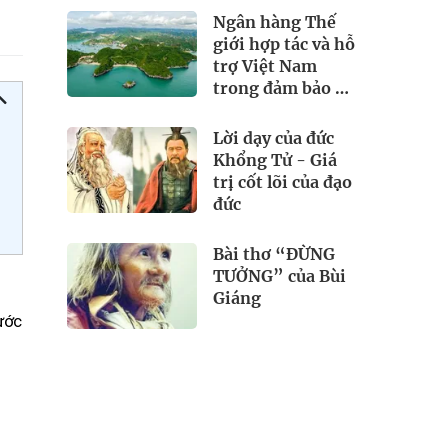
Ngân hàng Thế
giới hợp tác và hỗ
trợ Việt Nam
trong đảm bảo an
ninh nguồn nước
Lời dạy của đức
Khổng Tử - Giá
trị cốt lõi của đạo
đức
Bài thơ “ĐỪNG
TƯỞNG” của Bùi
Giáng
ước