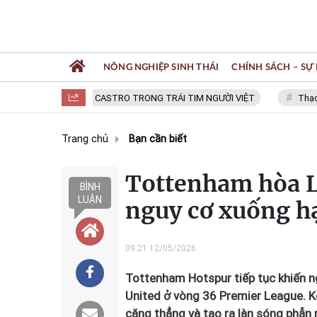
NÔNG NGHIỆP SINH THÁI
CHÍNH SÁCH – SỰ 
FIDEL CASTRO TRONG TRÁI TIM NGƯỜI VIỆT
Thạc sĩ NGU
Trang chủ
Bạn cần biết
Tottenham hòa L
BÌNH
LUẬN
nguy cơ xuống h
09:21 12/05/2026
Tottenham Hotspur tiếp tục khiến n
United ở vòng 36 Premier League. K
căng thẳng và tạo ra làn sóng phẫn