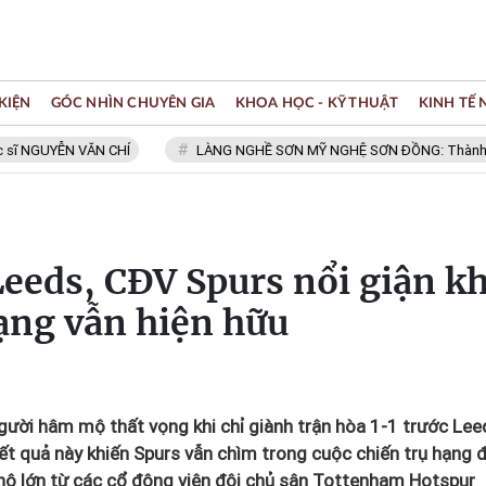
KIỆN
GÓC NHÌN CHUYÊN GIA
KHOA HỌC - KỸ THUẬT
KINH TẾ
YỄN VĂN CHÍ
LÀNG NGHỀ SƠN MỸ NGHỆ SƠN ĐỒNG: Thành viên Mạng 
eeds, CĐV Spurs nổi giận kh
ạng vẫn hiện hữu
gười hâm mộ thất vọng khi chỉ giành trận hòa 1-1 trước Lee
ết quả này khiến Spurs vẫn chìm trong cuộc chiến trụ hạng 
 nộ lớn từ các cổ động viên đội chủ sân Tottenham Hotspur