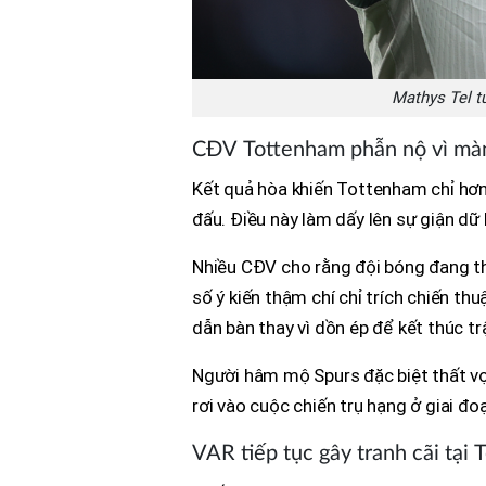
Mathys Tel từ
CĐV Tottenham phẫn nộ vì màn
Kết quả hòa khiến Tottenham chỉ hơn
đấu. Điều này làm dấy lên sự giận dữ
Nhiều CĐV cho rằng đội bóng đang thi
số ý kiến thậm chí chỉ trích chiến th
dẫn bàn thay vì dồn ép để kết thúc tr
Người hâm mộ Spurs đặc biệt thất vọ
rơi vào cuộc chiến trụ hạng ở giai đo
VAR tiếp tục gây tranh cãi tạ