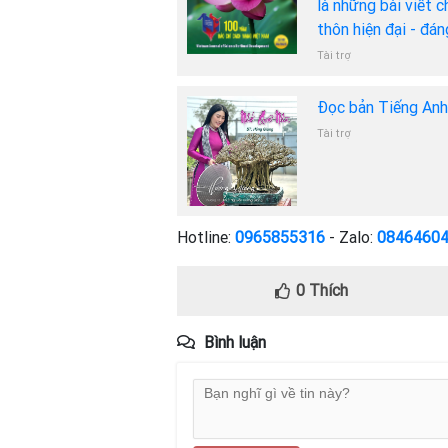
là những bài viết 
thôn hiện đại - đá
Tài trợ
Đọc bản Tiếng An
Tài trợ
Hotline:
0965855316
- Zalo:
0846460
0
Thích
Bình luận