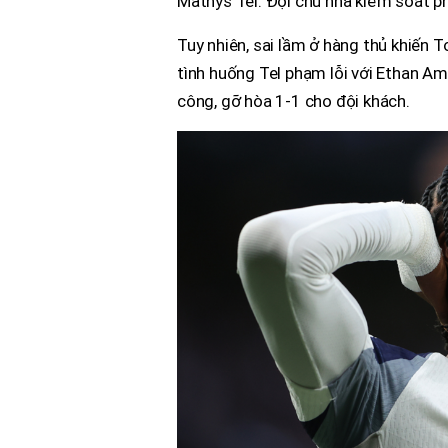
Mathys Tel. Đội chủ nhà kiểm soát phầ
Tuy nhiên, sai lầm ở hàng thủ khiến 
tình huống Tel phạm lỗi với Ethan A
công, gỡ hòa 1-1 cho đội khách.