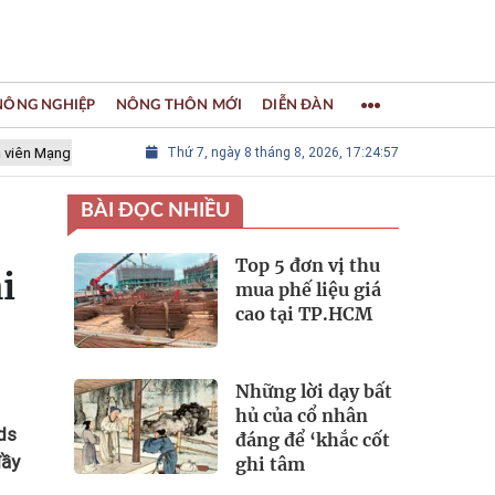
 NÔNG NGHIỆP
NÔNG THÔN MỚI
DIỄN ĐÀN
lưới các Thành phố Thủ công sáng tạo Thế giới
Thứ 7, ngày 8 tháng 8, 2026, 17:24:59
LÀNG NGHỀ KHẢM
BÀI ĐỌC NHIỀU
Top 5 đơn vị thu
i
mua phế liệu giá
cao tại TP.HCM
Những lời dạy bất
hủ của cổ nhân
ds
đáng để ‘khắc cốt
đầy
ghi tâm