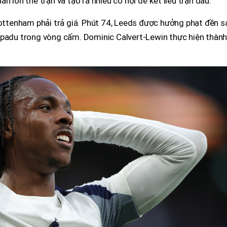
n lớn thế trận và tạo ra nhiều cơ hội để kết liễu trận đấu.
Tottenham phải trả giá. Phút 74, Leeds được hưởng phạt đền s
mpadu trong vòng cấm. Dominic Calvert-Lewin thực hiện thàn