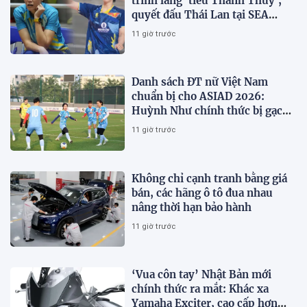
trình làng 'tiểu Thanh Thúy',
quyết đấu Thái Lan tại SEA
V.Cup 2026
11 giờ trước
Danh sách ĐT nữ Việt Nam
chuẩn bị cho ASIAD 2026:
Huỳnh Như chính thức bị gạch
tên
11 giờ trước
Không chỉ cạnh tranh bằng giá
bán, các hãng ô tô đua nhau
nâng thời hạn bảo hành
11 giờ trước
‘Vua côn tay’ Nhật Bản mới
chính thức ra mắt: Khác xa
Yamaha Exciter, cao cấp hơn