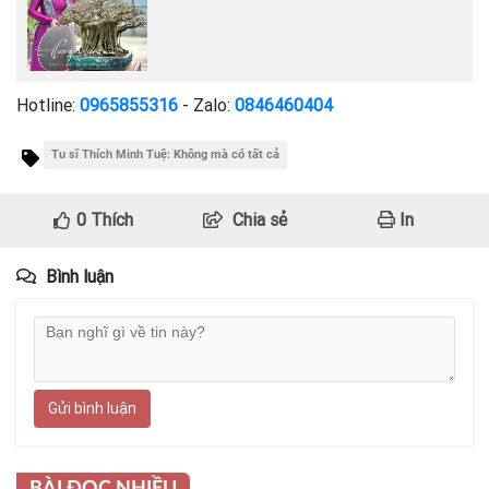
Hotline:
0965855316
- Zalo:
0846460404
Tu sĩ Thích Minh Tuệ: Không mà có tất cả
0
Thích
Chia sẻ
In
Bình luận
Gửi bình luận