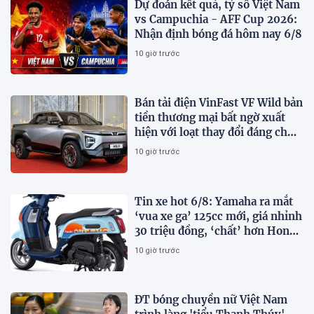
Dự đoán kết quả, tỷ số Việt Nam
vs Campuchia - AFF Cup 2026:
Nhận định bóng đá hôm nay 6/8
10 giờ trước
Bán tải điện VinFast VF Wild bản
tiền thương mại bất ngờ xuất
hiện với loạt thay đổi đáng chú
ý
10 giờ trước
Tin xe hot 6/8: Yamaha ra mắt
‘vua xe ga’ 125cc mới, giá nhỉnh
30 triệu đồng, ‘chất’ hơn Honda
Vision và SH Mode
10 giờ trước
ĐT bóng chuyền nữ Việt Nam