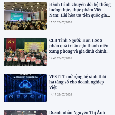
Hành trình chuyển đổi hệ thống
lương thực, thực phẩm Việt
Nam: Hài hòa ưu tiên quốc gia
và định hướng toàn cầu trong
15:30 28/07/2026
giai đoạn hiện nay
CLB Tình Người: Hơn 1.000
phần quà tri ân cựu thanh niên
xung phong và gia đình chính
sách
14:48 28/07/2026
VPSTTT mở rộng hệ sinh thái
hạ tầng số cho doanh nghiệp
Việt
14:17 28/07/2026
Doanh nhân Nguyễn Thị Ánh