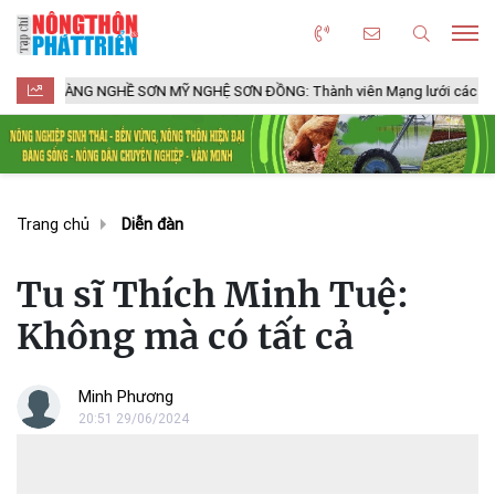
G NGHỀ SƠN MỸ NGHỆ SƠN ĐỒNG: Thành viên Mạng lưới các Thành phố Thủ 
Trang chủ
Diễn đàn
Tu sĩ Thích Minh Tuệ:
Không mà có tất cả
Minh Phương
20:51 29/06/2024