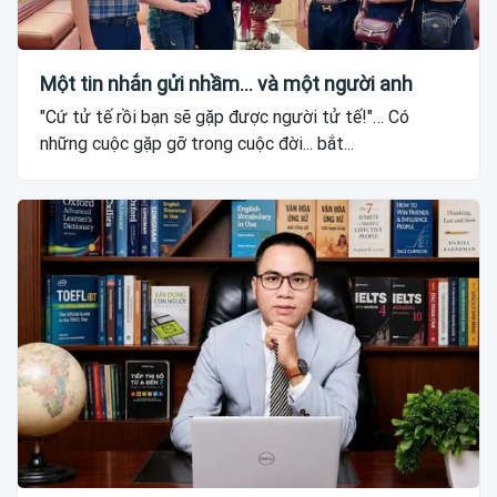
Một tin nhắn gửi nhầm... và một người anh
"Cứ tử tế rồi bạn sẽ gặp được người tử tế!"… Có
những cuộc gặp gỡ trong cuộc đời... bắt...