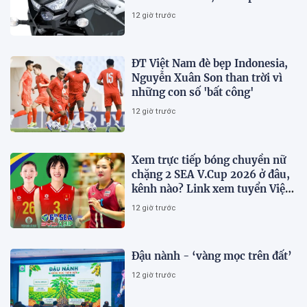
Honda Winner R, giá rẻ so với
12 giờ trước
trang bị
ĐT Việt Nam đè bẹp Indonesia,
Nguyễn Xuân Son than trời vì
những con số 'bất công'
12 giờ trước
Xem trực tiếp bóng chuyền nữ
chặng 2 SEA V.Cup 2026 ở đâu,
kênh nào? Link xem tuyển Việt
Nam thi đấu
12 giờ trước
Đậu nành - ‘vàng mọc trên đất’
12 giờ trước