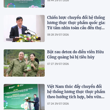
08:44 29/07/2026
Chiến lược chuyển đổi hệ thống
lương thực thực phẩm quốc gia:
Từ tầm nhìn toàn cầu đến thực
tiễn hành động của Việt Nam
08:28 29/07/2026
Bột rau detox do diễn viên Hữu
Công quảng bá bị tiêu hủy
07:27 29/07/2026
Việt Nam thúc đẩy chuyển đổi
hệ thống lương thực thực phẩm
theo hướng tích hợp, bền vững
và có trách nhiệm trong tiến
07:24 29/07/2026
trình toàn cầu