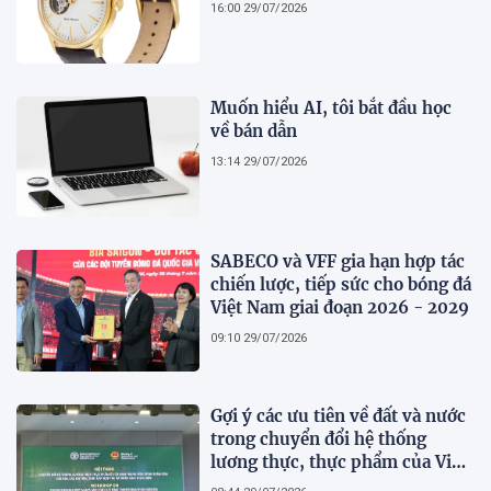
16:00 29/07/2026
Muốn hiểu AI, tôi bắt đầu học
về bán dẫn
13:14 29/07/2026
SABECO và VFF gia hạn hợp tác
chiến lược, tiếp sức cho bóng đá
Việt Nam giai đoạn 2026 - 2029
09:10 29/07/2026
Gợi ý các ưu tiên về đất và nước
trong chuyển đổi hệ thống
lương thực, thực phẩm của Việt
Nam theo FAO Roadmap