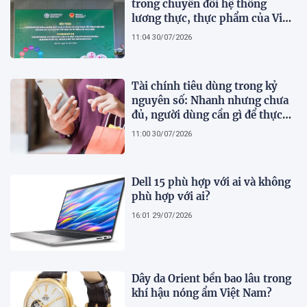
trong chuyển đổi hệ thống
lương thực, thực phẩm của Việt
Nam theo FAO Roadmap
11:04 30/07/2026
Tài chính tiêu dùng trong kỷ
nguyên số: Nhanh nhưng chưa
đủ, người dùng cần gì để thực
sự an tâm?
11:00 30/07/2026
Dell 15 phù hợp với ai và không
phù hợp với ai?
16:01 29/07/2026
Dây da Orient bền bao lâu trong
khí hậu nóng ẩm Việt Nam?