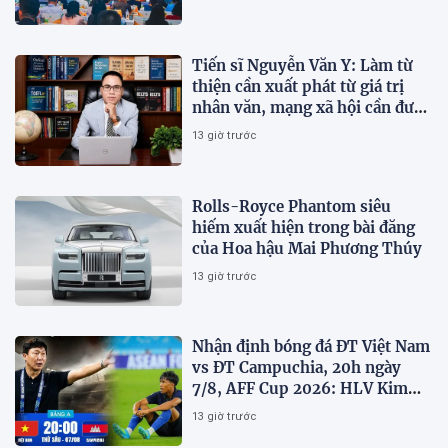
Tiến sĩ Nguyễn Văn Y: Làm từ
thiện cần xuất phát từ giá trị
nhân văn, mạng xã hội cần được
sử dụng bằng văn hóa và trách
13 giờ trước
nhiệm
Rolls-Royce Phantom siêu
hiếm xuất hiện trong bài đăng
của Hoa hậu Mai Phương Thúy
13 giờ trước
Nhận định bóng đá ĐT Việt Nam
vs ĐT Campuchia, 20h ngày
7/8, AFF Cup 2026: HLV Kim
Sang-sik tiết lộ kế hoạch nhân
13 giờ trước
sự