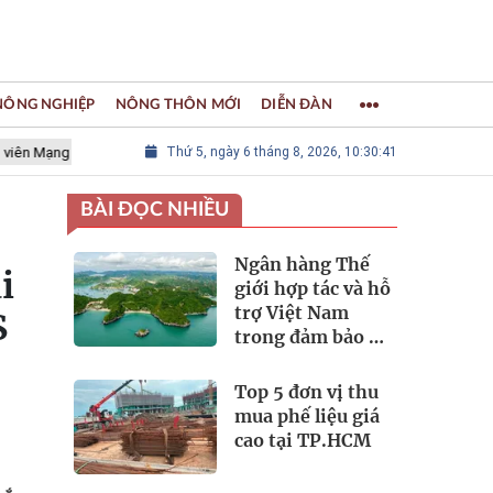
 NÔNG NGHIỆP
NÔNG THÔN MỚI
DIỄN ĐÀN
ới các Thành phố Thủ công sáng tạo Thế giới
Thứ 5, ngày 6 tháng 8, 2026, 10:30:43
LÀNG NGHỀ KHẢM T
BÀI ĐỌC NHIỀU
Ngân hàng Thế
i
giới hợp tác và hỗ
trợ Việt Nam
S
trong đảm bảo an
ninh nguồn nước
Top 5 đơn vị thu
mua phế liệu giá
cao tại TP.HCM