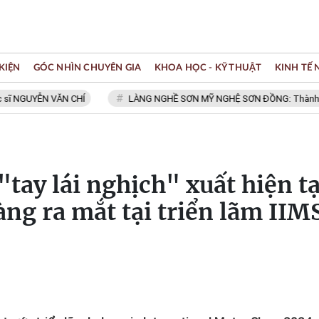
KIỆN
GÓC NHÌN CHUYÊN GIA
KHOA HỌC - KỸ THUẬT
KINH TẾ
N VĂN CHÍ
LÀNG NGHỀ SƠN MỸ NGHỆ SƠN ĐỒNG: Thành viên Mạng lư
tay lái nghịch" xuất hiện tạ
àng ra mắt tại triển lãm IIM