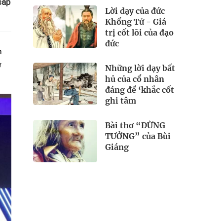
sắp
Lời dạy của đức
Khổng Tử - Giá
trị cốt lõi của đạo
đức
m
ỡ
Những lời dạy bất
hủ của cổ nhân
đáng để ‘khắc cốt
ghi tâm
Bài thơ “ĐỪNG
TƯỞNG” của Bùi
Giáng