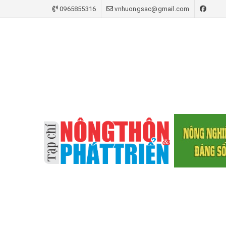
0965855316
vnhuongsac@gmail.com