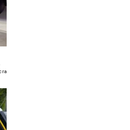
.
c ra