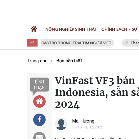
NÔNG NGHIỆP SINH THÁI
CHÍNH SÁCH – SỰ 
FIDEL CASTRO TRONG TRÁI TIM NGƯỜI VIỆT
Thạc sĩ NGUYỄ
Trang chủ
Bạn cần biết
VinFast VF3 bản "
BÌNH
LUẬN
Indonesia, sẵn s
2024
Mai Hương
09:15 13/02/2025