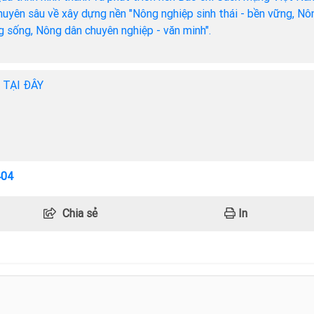
chuyên sâu về xây dựng nền "Nông nghiệp sinh thái - bền vững, Nô
ng sống, Nông dân chuyên nghiệp - văn minh".
h TẠI ĐÂY
404
Chia sẻ
In