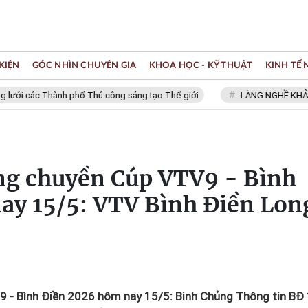
KIỆN
GÓC NHÌN CHUYÊN GIA
KHOA HỌC - KỸ THUẬT
KINH TẾ
c Thành phố Thủ công sáng tạo Thế giới
LÀNG NGHỀ KHẢM TRAI, S
óng chuyền Cúp VTV9 - Bình
ay 15/5: VTV Bình Điền Lon
9 - Bình Điền 2026 hôm nay 15/5: Binh Chủng Thông tin BĐ