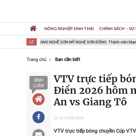
NÔNG NGHIỆP SINH THÁI
CHÍNH SÁCH – SỰ 
 CHÍ
LÀNG NGHỀ SƠN MỸ NGHỆ SƠN ĐỒNG: Thành viên Mạng lưới cá
Trang chủ
Bạn cần biết
VTV trực tiếp b
BÌNH
LUẬN
Điền 2026 hôm n
An vs Giang Tô
20:20 15/05/2026
VTV trực tiếp bóng chuyền Cúp VTV