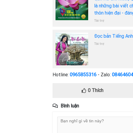
là những bài viết 
thôn hiện đại - đá
Tài trợ
Đọc bản Tiếng An
Tài trợ
Hotline:
0965855316
- Zalo:
0846460
0
Thích
Bình luận