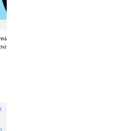
 nhà
 chứ
,
m,