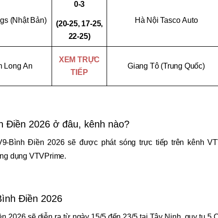
0-3
s (Nhật Bản)
Hà Nội Tasco Auto
(20-25, 17-25,
22-25)
XEM TRỰC
n Long An
Giang Tô (Trung Quốc)
TIẾP
h Điền 2026 ở đâu, kênh nào?
9-Bình Điền 2026 sẽ được phát sóng trực tiếp trên kênh VT
ng dụng VTVPrime.
Bình Điền 2026
 2026 sẽ diễn ra từ ngày 15/5 đến 23/5 tại Tây Ninh, quy tụ 5