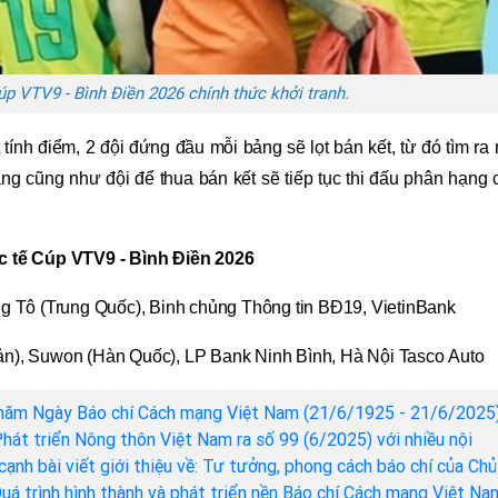
p VTV9 - Bình Điền 2026 chính thức khởi tranh.
tính điểm, 2 đội đứng đầu mỗi bảng sẽ lọt bán kết, từ đó tìm ra
ng cũng như đội để thua bán kết sẽ tiếp tục thi đấu phân hạng
c tế Cúp VTV9 - Bình Điền 2026
 Tô (Trung Quốc), Binh chủng Thông tin BĐ19, VietinBank
), Suwon (Hàn Quốc), LP Bank Ninh Bình, Hà Nội Tasco Auto
năm Ngày Báo chí Cách mạng Việt Nam (21/6/1925 - 21/6/2025)
hát triển Nông thôn Việt Nam ra số 99 (6/2025) với nhiều nội
cạnh bài viết giới thiệu về: Tư tưởng, phong cách báo chí của Chủ
Quá trình hình thành và phát triển nền Báo chí Cách mạng Việt Na