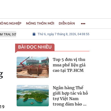
 NÔNG NGHIỆP
NÔNG THÔN MỚI
DIỄN ĐÀN
ƠN MÀI CHUYÊN MỸ - Thành viên Mạng lưới các Thành phố Thủ công sáng t
Thứ 6, ngày 7 tháng 8, 2026, 04:08:57
BÀI ĐỌC NHIỀU
Top 5 đơn vị thu
mua phế liệu giá
cao tại TP.HCM
g
Ngân hàng Thế
giới hợp tác và hỗ
trợ Việt Nam
trong đảm bảo an
 19
ninh nguồn nước