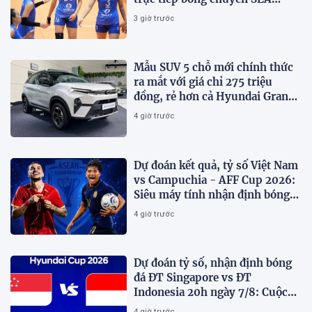
V.Cup 2026 hôm nay 7/8
3 giờ trước
Mẫu SUV 5 chỗ mới chính thức
ra mắt với giá chỉ 275 triệu
đồng, rẻ hơn cả Hyundai Grand
i10 và Kia Morning
4 giờ trước
Dự đoán kết quả, tỷ số Việt Nam
vs Campuchia - AFF Cup 2026:
Siêu máy tính nhận định bóng
đá hôm nay
4 giờ trước
Dự đoán tỷ số, nhận định bóng
đá ĐT Singapore vs ĐT
Indonesia 20h ngày 7/8: Cuộc
chiến sống còn
4 giờ trước