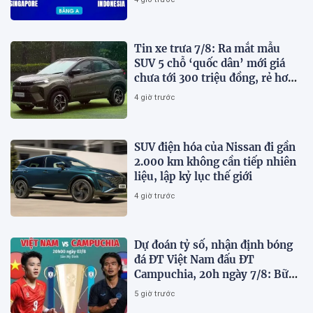
Tin xe trưa 7/8: Ra mắt mẫu
SUV 5 chỗ ‘quốc dân’ mới giá
chưa tới 300 triệu đồng, rẻ hơn
Kia Morning và Hyundai Grand
4 giờ trước
i10
SUV điện hóa của Nissan đi gần
2.000 km không cần tiếp nhiên
liệu, lập kỷ lục thế giới
4 giờ trước
Dự đoán tỷ số, nhận định bóng
đá ĐT Việt Nam đấu ĐT
Campuchia, 20h ngày 7/8: Bữa
tiệc bàn thắng tại Mỹ Đình
5 giờ trước