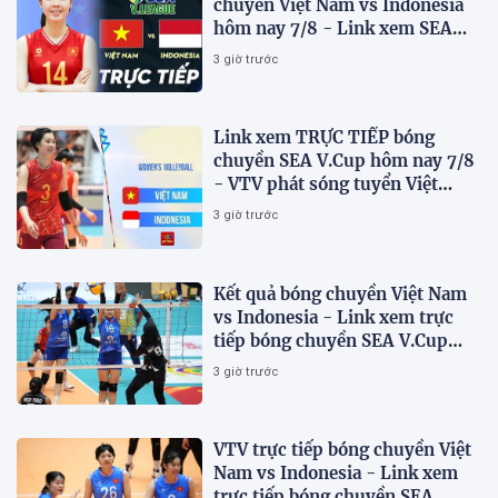
chuyền Việt Nam vs Indonesia
hôm nay 7/8 - Link xem SEA
V.Cup 2026 mới nhất
3 giờ trước
Link xem TRỰC TIẾP bóng
chuyền SEA V.Cup hôm nay 7/8
- VTV phát sóng tuyển Việt
Nam đấu Indonesia
3 giờ trước
Kết quả bóng chuyền Việt Nam
vs Indonesia - Link xem trực
tiếp bóng chuyền SEA V.Cup
2026 trên VTV
3 giờ trước
VTV trực tiếp bóng chuyền Việt
Nam vs Indonesia - Link xem
trực tiếp bóng chuyền SEA