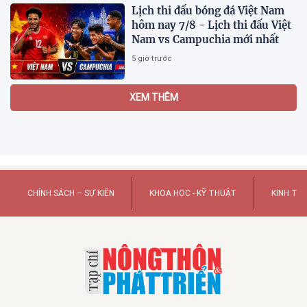
Lịch thi đấu bóng đá Việt Nam
hôm nay 7/8 - Lịch thi đấu Việt
Nam vs Campuchia mới nhất
5 giờ trước
2.500 chuyên gia quy tụ tại Hội
nghị Khoa học 2026 của Bệnh
viện Nhân dân Gia Định
21:41 01/08/2026
Kết quả, tỷ số Lào vs
Philippines hôm nay 1/8 - AFF
Cup 2026: Cú hích lớn cho ĐT
Việt Nam
18:35 01/08/2026
Nước trong quá không có cá,