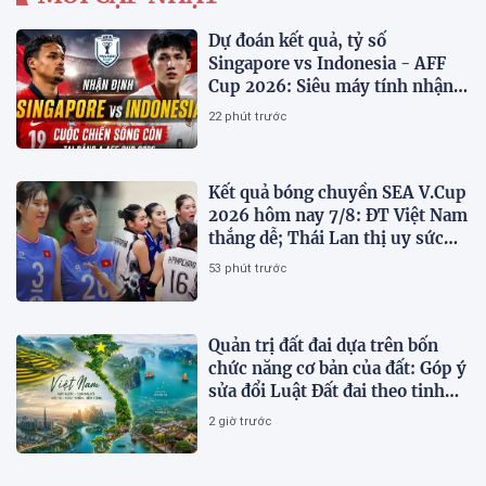
Dự đoán kết quả, tỷ số
Singapore vs Indonesia - AFF
Cup 2026: Siêu máy tính nhận
định bóng đá hôm nay 7/8
22 phút trước
Kết quả bóng chuyền SEA V.Cup
2026 hôm nay 7/8: ĐT Việt Nam
thắng dễ; Thái Lan thị uy sức
mạnh
53 phút trước
Quản trị đất đai dựa trên bốn
chức năng cơ bản của đất: Góp ý
sửa đổi Luật Đất đai theo tinh
thần Nghị quyết số 21-NQ/TW
2 giờ trước