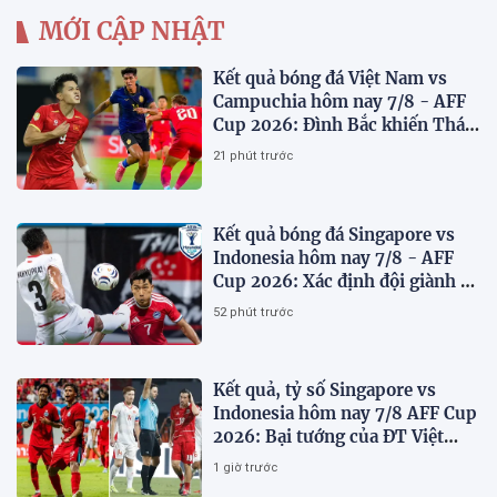
MỚI CẬP NHẬT
Kết quả bóng đá Việt Nam vs
Campuchia hôm nay 7/8 - AFF
Cup 2026: Đình Bắc khiến Thái
Lan run sợ
21 phút trước
Kết quả bóng đá Singapore vs
Indonesia hôm nay 7/8 - AFF
Cup 2026: Xác định đội giành vé
Bán kết
52 phút trước
Kết quả, tỷ số Singapore vs
Indonesia hôm nay 7/8 AFF Cup
2026: Bại tướng của ĐT Việt
nam dừng bước sớm
1 giờ trước