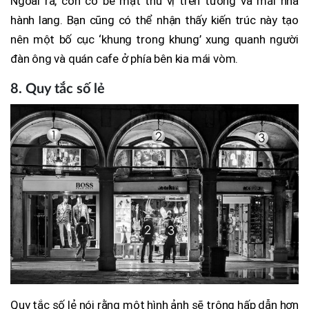
Ngoài ra, còn có bề mặt thú vị trên tường và mái nhà
hành lang. Bạn cũng có thể nhận thấy kiến trúc này tạo
nên một bố cục ‘khung trong khung’ xung quanh người
đàn ông và quán cafe ở phía bên kia mái vòm.
8
. Quy tắc số lẻ
Quy tắc số lẻ nói rằng một hình ảnh sẽ trông hấp dẫn hơn