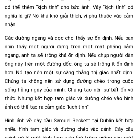
có thể thêm “kịch tính” cho bức ảnh. Vậy “kịch tính” có
nghĩa là gì? Nó khá khó giải thích, vì phụ thuộc vào cảm
nhận.
Các đường ngang và dọc cho thấy sự ổn định. Nếu bạn
nhìn thấy một người đừng trên một mặt phẳng nằm
ngang, anh ta sẽ trông khá ổn định. Nếu chụp người đàn
ông này trên một đường dốc, ông ta sẽ trông ít ổn định
hơn. Nó tạo nên một sự căng thẳng thị giác nhất định.
Chúng ta không nên sử dụng đường chéo trong cuộc
sống hằng ngày của mình. Chúng tạo nên sự bất ổn vô
thức. Nhưng kết hợp tam giác và đường chéo vào hình
ảnh có thể tạo ra cảm giác “kịch tính”.
Hình ảnh về cây cầu Samuel Beckett tại Dublin kết hợp
nhiều hình tam giác và đường chéo vào cảnh. Cây cầu
chính nó là một hình tam giác (nó trông giống như một