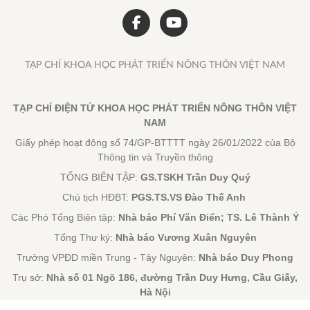
TẠP CHÍ KHOA HỌC PHÁT TRIỂN NÔNG THÔN VIỆT NAM
TẠP CHÍ ĐIỆN TỬ KHOA HỌC PHÁT TRIỂN NÔNG THÔN VIỆT
NAM
Giấy phép hoạt động số 74/GP-BTTTT ngày 26/01/2022 của Bộ
Thông tin và Truyền thông
TỔNG BIÊN TẬP:
GS.TSKH Trần Duy Quý
Chủ tịch HĐBT:
PGS.TS.VS Đào Thế Anh
Các Phó Tổng Biên tập:
Nhà báo Phí Văn Điển; TS. Lê Thành Ý
Tổng Thư ký:
Nhà báo Vương Xuân Nguyên
Trưởng VPĐD miền Trung - Tây Nguyên:
Nhà báo Duy Phong
Trụ sở:
Nhà số 01 Ngõ 186, đường Trần Duy Hưng, Cầu Giấy,
Hà Nội