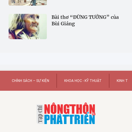
Bài thơ “ĐỪNG TƯỞNG” của
Bùi Giáng
CHÍNH SÁCH – SỰ KIỆN
KHOA HỌC - KỸ THUẬT
KINH TẾ