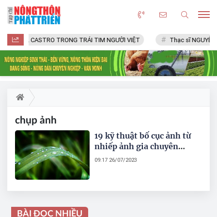
FIDEL CASTRO TRONG TRÁI TIM NGƯỜI VIỆT
Thạc sĩ NGUYỄN 
chụp ảnh
19 kỹ thuật bố cục ảnh từ
nhiếp ảnh gia chuyên
nghiệp
09:17 26/07/2023
BÀI ĐỌC NHIỀU