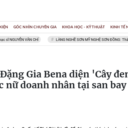
KIỆN
GÓC NHÌN CHUYÊN GIA
KHOA HỌC - KỸ THUẬT
KINH TẾ
N VĂN CHÍ
LÀNG NGHỀ SƠN MỸ NGHỆ SƠN ĐỒNG: Thành viên Mạng l
Đặng Gia Bena diện 'Cây đe
c nữ doanh nhân tại san bay