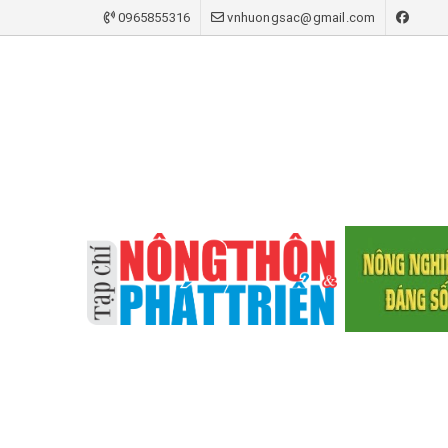
0965855316
vnhuongsac@gmail.com