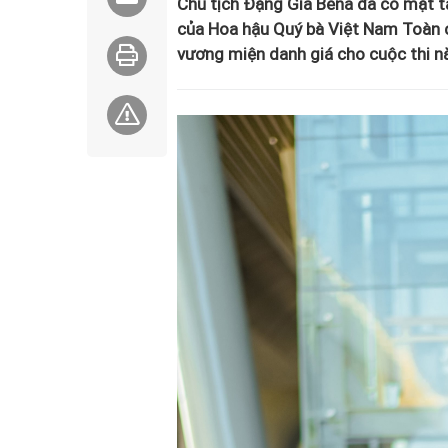
Chủ tịch Đặng Gia Bena đã có mặt tạ
của Hoa hậu Quý bà Việt Nam Toàn c
vương miện danh giá cho cuộc thi n