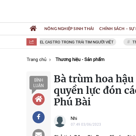
NÔNG NGHIỆP SINH THÁI
CHÍNH SÁCH – SỰ 
FIDEL CASTRO TRONG TRÁI TIM NGƯỜI VIỆT
Thạc sĩ NGUYỄ
Trang chủ
Thương hiệu - Sản phẩm
Bà trùm hoa hậu 
BÌNH
LUẬN
quyền lực đón cá
Phú Bài
Nhi
07:49 03/06/2023