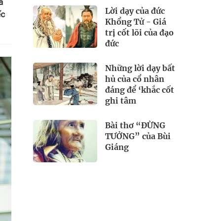
á
Lời dạy của đức
ếc
Khổng Tử - Giá
trị cốt lõi của đạo
đức
Những lời dạy bất
hủ của cổ nhân
đáng để ‘khắc cốt
ghi tâm
Bài thơ “ĐỪNG
TƯỞNG” của Bùi
Giáng