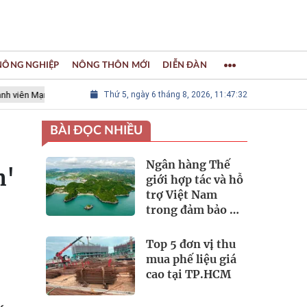
 NÔNG NGHIỆP
NÔNG THÔN MỚI
DIỄN ĐÀN
ưới các Thành phố Thủ công sáng tạo Thế giới
Thứ 5, ngày 6 tháng 8, 2026, 11:47:35
LÀNG NGHỀ KHẢM T
BÀI ĐỌC NHIỀU
Ngân hàng Thế
n'
giới hợp tác và hỗ
trợ Việt Nam
trong đảm bảo an
ninh nguồn nước
Top 5 đơn vị thu
mua phế liệu giá
cao tại TP.HCM