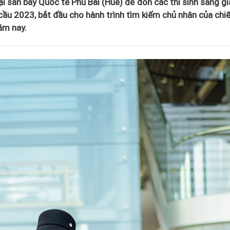
i sân bay Quốc tế Phú Bài (Huế) để đón các thí sinh sáng gi
ầu 2023, bắt đầu cho hành trình tìm kiếm chủ nhân của chi
ăm nay.