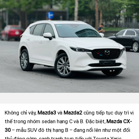
Không chỉ vậy,
Mazda3
và
Mazda2
cũng tiếp tục duy trì vị
thế trong nhóm sedan hạng C và B. Đặc biệt,
Mazda CX-
30
– mẫu SUV đô thị hạng B – đang nổi lên như một đối
thủ đáng gờm, cạnh tranh trực tiếp với Toyota Yaris