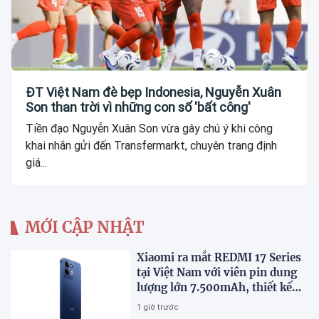
ĐT Việt Nam đè bẹp Indonesia, Nguyễn Xuân
Son than trời vì những con số 'bất công'
Tiền đạo Nguyễn Xuân Son vừa gây chú ý khi công
khai nhắn gửi đến Transfermarkt, chuyên trang định
giá...
MỚI CẬP NHẬT
Xiaomi ra mắt REDMI 17 Series
tại Việt Nam với viên pin dung
lượng lớn 7.500mAh, thiết kế
trẻ trung, giá từ 5,5 triệu đồng
1 giờ trước