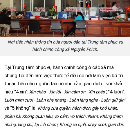
Nơi tiếp nhận thông tin của người dân tại Trung tâm phục vụ
hành chính công xã Nguyễn Phích.
Tại Trung tâm phục vụ hành chính công ở các xã mà
chúng tôi đến làm việc thực tế đều có nơi làm việc bố trí
thuận tiện cho người dân có nhu cầu giao dịch… với khẩu
hiệu “4 xin”:
; “4 luôn”:
Xin chào - Xin lỗi - Xin cảm ơn - Xin phép”
Luôn mỉm cười - Luôn nhẹ nhàng - Luôn lắng nghe - Luôn giữ gìn”
và “5 không” là:
Không cửa quyền, hách dịch, gây khó khăn,
phiền hà; Không quan liêu, vô cảm, vô trách nhiệm; Không tham
nhũng, lãng phí, lợi ích nhóm; Không xu nịnh, chạy chọt, gian dối;