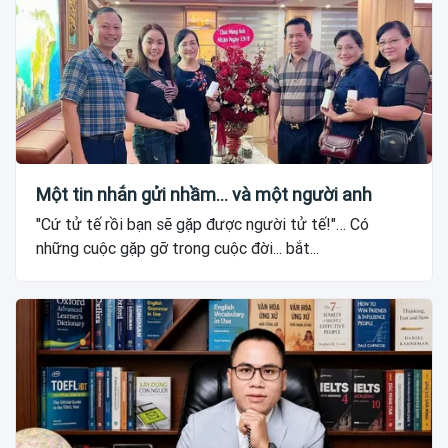
Một tin nhắn gửi nhầm... và một người anh
"Cứ tử tế rồi bạn sẽ gặp được người tử tế!"… Có
những cuộc gặp gỡ trong cuộc đời... bắt...