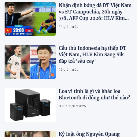
Nhận định bóng đá ĐT Việt Nam
vs ĐT Campuchia, 20h ngày
7/8, AFF Cup 2026: HLV Kim
Sang-sik tiết lộ kế hoạch nhân
14 giờ trước
sự
Cầu thủ Indonesia hạ thấp ĐT
Việt Nam, HLV Kim Sang Sik
đáp trả 'sâu cay'
15 giờ trước
Loa vi tính là gì và khác loa
Bluetooth di động như thế nào?
08:07 31/07/2026
Kỷ luật ông Nguyễn Quang