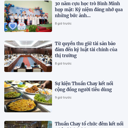
30 năm cựu học trò Bình Minh
họp mặt: Kỷ niệm đáng nhớ qua
những bức ảnh…
8 giờ trước
Từ quyền thu giữ tài sản bảo
đảm đến kỷ luật tài chính của
thị trường
8 giờ trước
Sự kiện Thuần Chay kết nối
cộng đồng người tiêu dùng
9 giờ trước
Thuần Chay tổ chức đêm kết nối