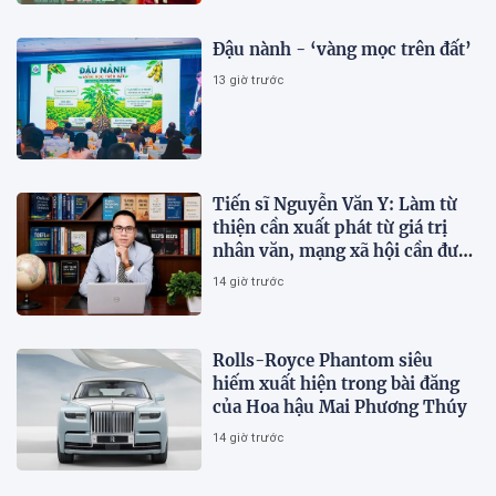
Đậu nành - ‘vàng mọc trên đất’
13 giờ trước
Tiến sĩ Nguyễn Văn Y: Làm từ
thiện cần xuất phát từ giá trị
nhân văn, mạng xã hội cần được
sử dụng bằng văn hóa và trách
14 giờ trước
nhiệm
Rolls-Royce Phantom siêu
hiếm xuất hiện trong bài đăng
của Hoa hậu Mai Phương Thúy
14 giờ trước