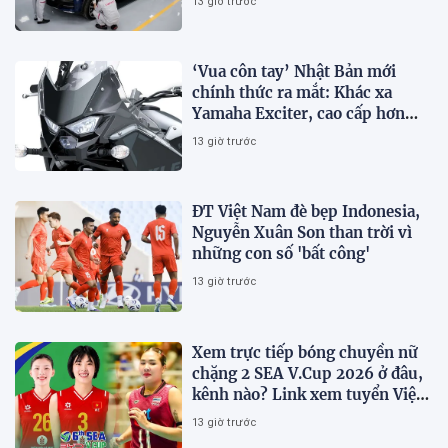
13 giờ trước
‘Vua côn tay’ Nhật Bản mới
chính thức ra mắt: Khác xa
Yamaha Exciter, cao cấp hơn
Honda Winner R, giá rẻ so với
13 giờ trước
trang bị
ĐT Việt Nam đè bẹp Indonesia,
Nguyễn Xuân Son than trời vì
những con số 'bất công'
13 giờ trước
Xem trực tiếp bóng chuyền nữ
chặng 2 SEA V.Cup 2026 ở đâu,
kênh nào? Link xem tuyển Việt
Nam thi đấu
13 giờ trước