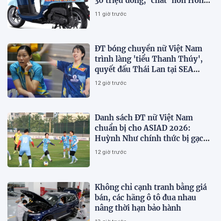
30 triệu đồng, ‘chất’ hơn Honda
Vision và SH Mode
11 giờ trước
ĐT bóng chuyền nữ Việt Nam
trình làng 'tiểu Thanh Thúy',
quyết đấu Thái Lan tại SEA
V.Cup 2026
12 giờ trước
Danh sách ĐT nữ Việt Nam
chuẩn bị cho ASIAD 2026:
Huỳnh Như chính thức bị gạch
tên
12 giờ trước
Không chỉ cạnh tranh bằng giá
bán, các hãng ô tô đua nhau
nâng thời hạn bảo hành