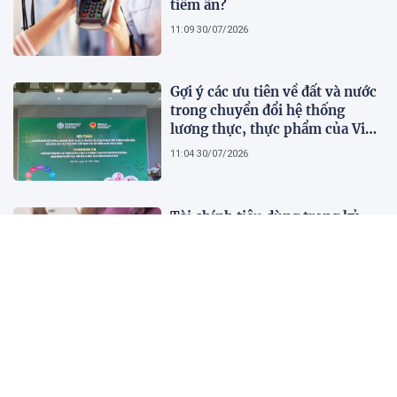
tiềm ẩn?
11:09 30/07/2026
Gợi ý các ưu tiên về đất và nước
trong chuyển đổi hệ thống
lương thực, thực phẩm của Việt
Nam theo FAO Roadmap
11:04 30/07/2026
Tài chính tiêu dùng trong kỷ
nguyên số: Nhanh nhưng chưa
đủ, người dùng cần gì để thực
sự an tâm?
11:00 30/07/2026
Dell 15 phù hợp với ai và không
phù hợp với ai?
16:01 29/07/2026