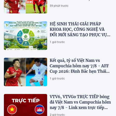
dừng bước
59 phút trước
HỆ SINH THÁI GIẢI PHÁP
KHOA HỌC, CÔNG NGHỆ VÀ
ĐỔI MỚI SÁNG TẠO PHỤC VỤ
CHUYỂN ĐỔI KÉP VÀ PHÁT
1 giờ trước
TRIỂN NÔNG NGHIỆP BỀN
VỮNG VIỆT NAM
Kết quả, tỷ số Việt Nam vs
Campuchia hôm nay 7/8 - AFF
Cup 2026: Đình Bắc hẹn Thái
Lan ở chung kết?
1 giờ trước
VTV6, VTVGo TRỰC TIẾP bóng
đá Việt Nam vs Campuchia hôm
nay 7/8 - Link xem trực tiếp
AFF Cup 2026 mới nhất
2 giờ trước