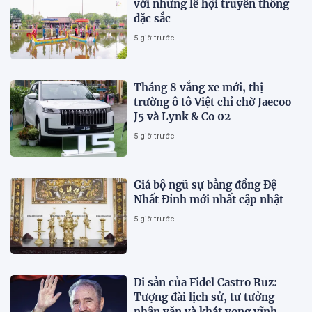
với những lễ hội truyền thống
đặc sắc
5 giờ trước
Tháng 8 vắng xe mới, thị
trường ô tô Việt chỉ chờ Jaecoo
J5 và Lynk & Co 02
5 giờ trước
Giá bộ ngũ sự bằng đồng Đệ
Nhất Đỉnh mới nhất cập nhật
5 giờ trước
Di sản của Fidel Castro Ruz:
Tượng đài lịch sử, tư tưởng
nhân văn và khát vọng vĩnh