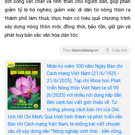
đời sống vật chất và tinh thần cho người dân, góp phần
giảm tỷ lệ hộ nghèo, giảm việc di dân từ nông thôn ra
thành phố làm thuê, thực hiện có hiệu quả chương trình
xây dựng nông thôn mới; đồng thời, bảo tồn, giữ gìn và
phát huy bản sắc văn hóa dân tộc.
Theo
baocaobang.vn
Copy link
Nhân kỷ niệm 100 năm Ngày Báo chí
Cách mạng Việt Nam (21/6/1925 -
21/6/2025), Tạp chí Khoa học Phát
triển Nông thôn Việt Nam ra số 99
(6/2025) với nhiều nội dung hấp dẫn.
Bên cạnh bài viết giới thiệu về: Tư
tưởng, phong cách báo chí của Chủ
tịch Hồ Chí Minh; Quá trình hình thành và phát triển nền
Báo chí Cách mạng Việt Nam, là những bài viết chuyên
sâu về xây dựng nền "Nông nghiệp sinh thái - bền vững,