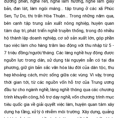
đường phên, nghề rèn, nghề làm hương, nghề làm giấy
bản, đan lát, làm ngói máng… tập trung ở các xã Phúc
Sen, Tự Do, thị trấn Hòa Thuận… Trong những năm qua,
bên cạnh tập trung sản xuất nông nghiệp, huyện quan
tâm duy trì, phát triển nghề truyền thống, trong đó nhiều
hộ thành lập doanh nghiệp, cơ sở sản xuất lớn, góp phần
tạo việc làm cho hàng trăm lao động với thu nhập từ 5 -
7 triệu đồng/người/tháng. Các làng nghề huy động được
nguồn lực trong dân, sử dụng tài nguyên sẵn có tại địa
phương, giữ gìn bản sắc văn hóa lâu đời của dân tộc, thu
hẹp khoảng cách, mức sống giữa các vùng. Vì vậy, trong
thời gian tới, từ các nguồn vốn hỗ trợ của Trung ương
đầu tư cho ngành nghề, làng nghề thông qua các chương
trình khuyến công, hỗ trợ dạy nghề, vốn chương trình mục
tiêu quốc gia về giải quyết việc làm, huyện quan tâm xây
dựng hạ tầng, xử lý ô nhiễm môi trường. Xây dựng, quảng