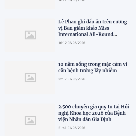
16:27 02/08/2026
bản lĩnh
Lê Phan ghi dấu ấn trên cương
vị Ban giám khảo Miss
International All-Round
Businesswoman 2026: Thanh
16:12 02/08/2026
lịch, trí tuệ và lan tỏa giá trị của
người phụ nữ hiện đại
10 năm sống trong mặc cảm vì
căn bệnh tưởng lây nhiễm
22:17 01/08/2026
2.500 chuyên gia quy tụ tại Hội
nghị Khoa học 2026 của Bệnh
viện Nhân dân Gia Định
21:41 01/08/2026