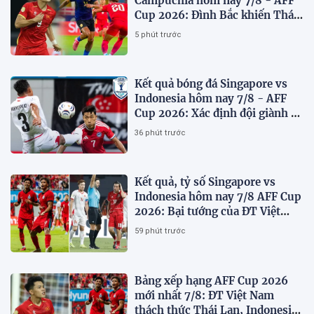
Campuchia hôm nay 7/8 - AFF
Cup 2026: Đình Bắc khiến Thái
Lan run sợ
5 phút trước
Kết quả bóng đá Singapore vs
Indonesia hôm nay 7/8 - AFF
Cup 2026: Xác định đội giành vé
Bán kết
36 phút trước
Kết quả, tỷ số Singapore vs
Indonesia hôm nay 7/8 AFF Cup
2026: Bại tướng của ĐT Việt
nam dừng bước sớm
59 phút trước
Bảng xếp hạng AFF Cup 2026
mới nhất 7/8: ĐT Việt Nam
thách thức Thái Lan, Indonesia