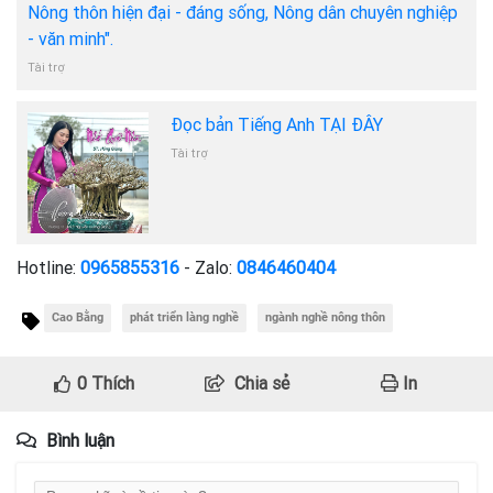
Nông thôn hiện đại - đáng sống, Nông dân chuyên nghiệp
- văn minh".
Tài trợ
Đọc bản Tiếng Anh TẠI ĐÂY
Tài trợ
Hotline:
0965855316
- Zalo:
0846460404
Cao Bằng
phát triển làng nghề
ngành nghề nông thôn
0
Thích
Chia sẻ
In
Bình luận