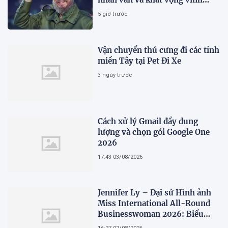
hằng
5 giờ trước
Vận chuyển thú cưng đi các tỉnh
miền Tây tại Pet Đi Xe
3 ngày trước
Cách xử lý Gmail đầy dung
lượng và chọn gói Google One
2026
17:43 03/08/2026
Jennifer Ly – Đại sứ Hình ảnh
Miss International All-Round
Businesswoman 2026: Biểu
tượng của nhan sắc, trí tuệ và