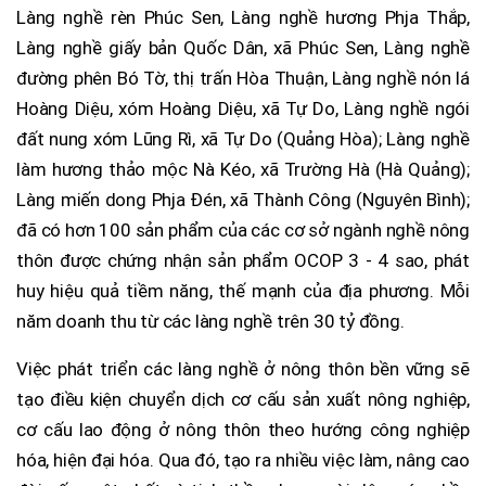
Làng nghề rèn Phúc Sen, Làng nghề hương Phja Thắp,
Làng nghề giấy bản Quốc Dân, xã Phúc Sen, Làng nghề
đường phên Bó Tờ, thị trấn Hòa Thuận, Làng nghề nón lá
Hoàng Diệu, xóm Hoàng Diệu, xã Tự Do, Làng nghề ngói
đất nung xóm Lũng Rì, xã Tự Do (Quảng Hòa); Làng nghề
làm hương thảo mộc Nà Kéo, xã Trường Hà (Hà Quảng);
Làng miến dong Phja Đén, xã Thành Công (Nguyên Bình);
đã có hơn 100 sản phẩm của các cơ sở ngành nghề nông
thôn được chứng nhận sản phẩm OCOP 3 - 4 sao, phát
huy hiệu quả tiềm năng, thế mạnh của địa phương. Mỗi
năm doanh thu từ các làng nghề trên 30 tỷ đồng.
Việc phát triển các làng nghề ở nông thôn bền vững sẽ
tạo điều kiện chuyển dịch cơ cấu sản xuất nông nghiệp,
cơ cấu lao động ở nông thôn theo hướng công nghiệp
hóa, hiện đại hóa. Qua đó, tạo ra nhiều việc làm, nâng cao