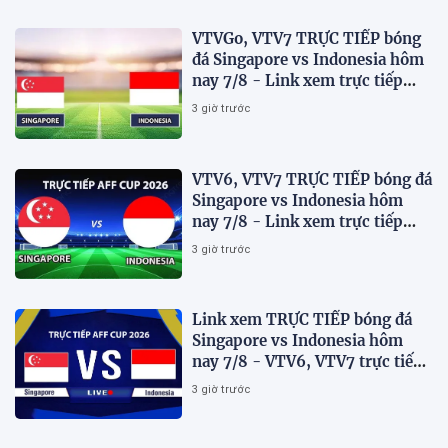
VTVGo, VTV7 TRỰC TIẾP bóng
đá Singapore vs Indonesia hôm
nay 7/8 - Link xem trực tiếp
AFF Cup 2026 mới nhất
3 giờ trước
VTV6, VTV7 TRỰC TIẾP bóng đá
Singapore vs Indonesia hôm
nay 7/8 - Link xem trực tiếp
AFF Cup 2026 mới nhất
3 giờ trước
Link xem TRỰC TIẾP bóng đá
Singapore vs Indonesia hôm
nay 7/8 - VTV6, VTV7 trực tiếp
AFF Cup 2026
3 giờ trước