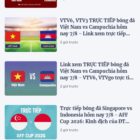
VTV6, VTV3 TRỰC TIẾP bóng đá
Việt Nam vs Campuchia hôm
nay 7/8 - Link xem trực tiếp
AFF Cup 2026 mới nhất
2 giờ trước
Link xem TRỰC TIẾP bóng đá
Việt Nam vs Campuchia hôm
nay 7/8 - VTV6, VTVgo trực tiếp
AFF Cup 2026
2 giờ trước
Trực tiếp bóng đá Singapore vs
Indonesia hôm nay 7/8 - AFF
Cup 2026: Kình địch của ĐT
Việt Nam thua đau?
2 giờ trước