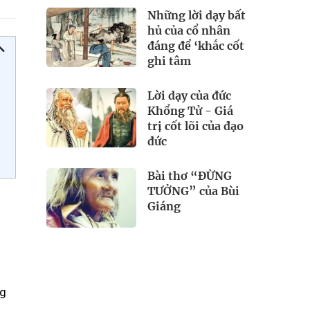
Những lời dạy bất
hủ của cổ nhân
đáng để ‘khắc cốt
ghi tâm
Lời dạy của đức
Khổng Tử - Giá
trị cốt lõi của đạo
đức
Bài thơ “ĐỪNG
TƯỞNG” của Bùi
Giáng
n
ng