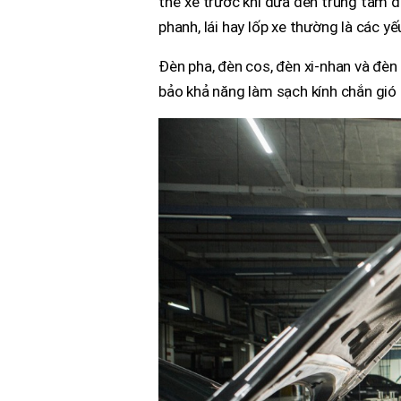
thể xe trước khi đưa đến trung tâm 
phanh, lái hay lốp xe thường là các y
Đèn pha, đèn cos, đèn xi-nhan và đè
bảo khả năng làm sạch kính chắn gió