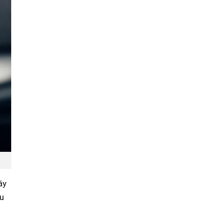
áy
ếu