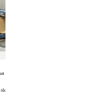
quá
lỗi