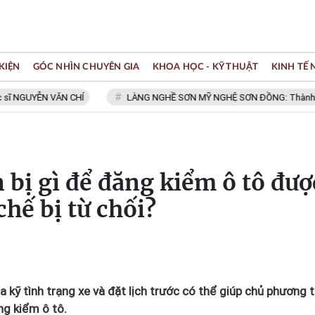
KIỆN
GÓC NHÌN CHUYÊN GIA
KHOA HỌC - KỸ THUẬT
KINH TẾ
YỄN VĂN CHÍ
LÀNG NGHỀ SƠN MỸ NGHỆ SƠN ĐỒNG: Thành viên Mạng
 bị gì để đăng kiểm ô tô đượ
chế bị từ chối?
ra kỹ tình trạng xe và đặt lịch trước có thể giúp chủ phương t
ng kiểm ô tô.