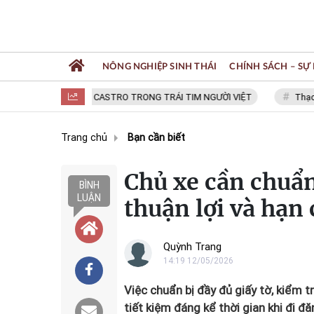
NÔNG NGHIỆP SINH THÁI
CHÍNH SÁCH – SỰ 
FIDEL CASTRO TRONG TRÁI TIM NGƯỜI VIỆT
Thạc sĩ NGU
Trang chủ
Bạn cần biết
Chủ xe cần chuẩn
BÌNH
LUẬN
thuận lợi và hạn 
Quỳnh Trang
14:19 12/05/2026
Việc chuẩn bị đầy đủ giấy tờ, kiểm t
tiết kiệm đáng kể thời gian khi đi đă