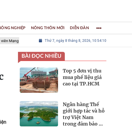
 NÔNG NGHIỆP
NÔNG THÔN MỚI
DIỄN ĐÀN
 lưới các Thành phố Thủ công sáng tạo Thế giới
Thứ 7, ngày 8 tháng 8, 2026, 10:54:12
LÀNG NGHỀ KHẢM
BÀI ĐỌC NHIỀU
Top 5 đơn vị thu
c
mua phế liệu giá
cao tại TP.HCM
Ngân hàng Thế
giới hợp tác và hỗ
trợ Việt Nam
iện
trong đảm bảo an
ninh nguồn nước