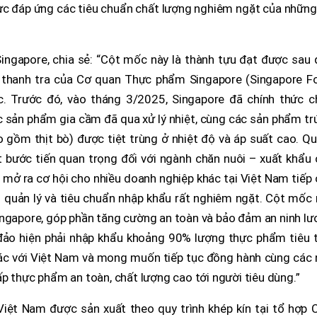
lực đáp ứng các tiêu chuẩn chất lượng nghiêm ngặt của những
ngapore, chia sẻ: “Cột mốc này là thành tựu đạt được sau 
t thanh tra của Cơ quan Thực phẩm Singapore (Singapore F
c. Trước đó, vào tháng 3/2025, Singapore đã chính thức c
 sản phẩm gia cầm đã qua xử lý nhiệt, cùng các sản phẩm tr
 gồm thịt bò) được tiệt trùng ở nhiệt độ và áp suất cao. Q
 bước tiến quan trọng đối với ngành chăn nuôi – xuất khẩu 
 mở ra cơ hội cho nhiều doanh nghiệp khác tại Việt Nam tiếp
u quản lý và tiêu chuẩn nhập khẩu rất nghiêm ngặt. Cột mốc
Singapore, góp phần tăng cường an toàn và bảo đảm an ninh l
 đảo hiện phải nhập khẩu khoảng 90% lượng thực phẩm tiêu t
ác với Việt Nam và mong muốn tiếp tục đồng hành cùng các 
p thực phẩm an toàn, chất lượng cao tới người tiêu dùng.”
Việt Nam được sản xuất theo quy trình khép kín tại tổ hợp 