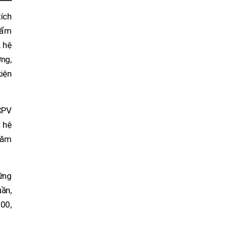
ích
hẩm
 hệ
ng,
kiện
CPV
 hệ
năm
ững
ần,
00,