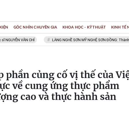
KIỆN
GÓC NHÌN CHUYÊN GIA
KHOA HỌC - KỸ THUẬT
KINH TẾ
GUYỄN VĂN CHÍ
LÀNG NGHỀ SƠN MỸ NGHỆ SƠN ĐỒNG: Thành viên Mạn
p phần củng cố vị thế của Vi
ực về cung ứng thực phẩm
ượng cao và thực hành sản