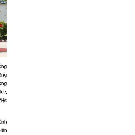
ổng
ồng
ông
ee,
iệt
ánh
biến