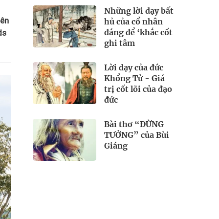
Những lời dạy bất
iên
hủ của cổ nhân
đáng để ‘khắc cốt
ds
ghi tâm
Lời dạy của đức
Khổng Tử - Giá
trị cốt lõi của đạo
đức
Bài thơ “ĐỪNG
TƯỞNG” của Bùi
Giáng