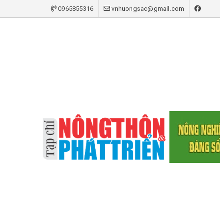
0965855316
vnhuongsac@gmail.com