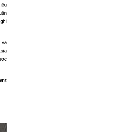
iêu
uận
 ghi
i và
sia
ược
ent