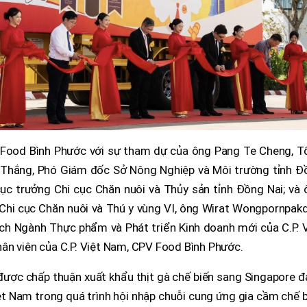
V Food Bình Phước với sự tham dự của ông Pang Te Cheng, T
 Thắng, Phó Giám đốc Sở Nông Nghiệp và Môi trường tỉnh Đ
ục trưởng Chi cục Chăn nuôi và Thủy sản tỉnh Đồng Nai; và 
Chi cục Chăn nuôi và Thú y vùng VI, ông Wirat Wongpornpakd
h Ngành Thực phẩm và Phát triển Kinh doanh mới của C.P. V
ân viên của C.P. Việt Nam, CPV Food Bình Phước.
ược chấp thuận xuất khẩu thịt gà chế biến sang Singapore đ
ệt Nam trong quá trình hội nhập chuỗi cung ứng gia cầm chế 