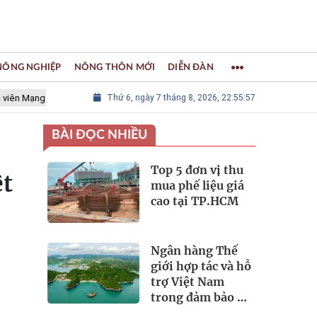
 NÔNG NGHIỆP
NÔNG THÔN MỚI
DIỄN ĐÀN
g lưới các Thành phố Thủ công sáng tạo Thế giới
Thứ 6, ngày 7 tháng 8, 2026, 22:55:58
LÀNG NGHỀ KH
BÀI ĐỌC NHIỀU
Top 5 đơn vị thu
ệt
mua phế liệu giá
cao tại TP.HCM
Ngân hàng Thế
giới hợp tác và hỗ
trợ Việt Nam
trong đảm bảo an
ninh nguồn nước