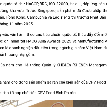
n quốc tế như HACCP, BRC, ISO 22000, Halal…, đáp ứng các t
trường khu vực. Trước Singapore, sản phẩm đã được chấp th
ản, Hồng Kông, Campuchia và Lào; riêng thị trường Nhật Bản
 tháng 11 năm 2025.
 việc vận hành theo các tiêu chuẩn quốc tế, thúc đẩy đổi mớ
ợc ghi nhận tại FMCG Asia Awards 2025 và Manufacturing A
am là doanh nghiệp đầu tiên trong ngành gia cầm Việt Nam đ
iải thưởng này, gồm:
g của năm cho Hệ thống Quản lý SHE&En (SHE&En Managem
ủa năm cho dòng sản phẩm gà rán chế biến sẵn của CPV Food
m cho tổ hợp chế biến CPV Food Bình Phước