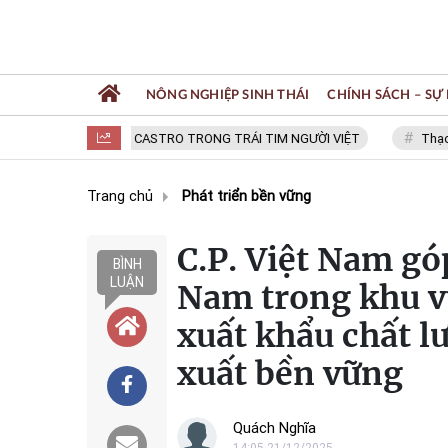
NÔNG NGHIỆP SINH THÁI
CHÍNH SÁCH – SỰ 
FIDEL CASTRO TRONG TRÁI TIM NGƯỜI VIỆT
Thạc sĩ N
Trang chủ
Phát triển bền vững
C.P. Việt Nam gó
BÌNH
LUẬN
Nam trong khu v
xuất khẩu chất l
xuất bền vững
Quách Nghĩa