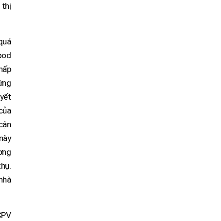
 thị
quá
ood
hấp
ứng
uyết
của
 cận
 này
ương
hụ.
nhà
CPV