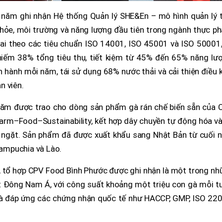
 năm ghi nhận Hệ thống Quản lý SHE&En – mô hình quản lý t
khỏe, môi trường và năng lượng đầu tiên trong ngành thực p
hai theo các tiêu chuẩn ISO 14001, ISO 45001 và ISO 50001,
hiếm 38% tổng tiêu thụ, tiết kiệm từ 45% đến 65% năng lượ
n hành mỗi năm, tái sử dụng 68% nước thải và cải thiện điều 
n viên.
năm được trao cho dòng sản phẩm gà rán chế biến sẵn của 
arm–Food–Sustainability, kết hợp dây chuyền tự động hóa và
 ngặt. Sản phẩm đã được xuất khẩu sang Nhật Bản từ cuối 
ampuchia và Lào.
 tổ hợp CPV Food Bình Phước được ghi nhận là một trong nh
t Đông Nam Á, với công suất khoảng một triệu con gà mỗi tu
và đáp ứng các chứng nhận quốc tế như HACCP, GMP, ISO 220