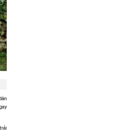
 dân
ngay
rải