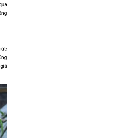
 qua
tầng
hức
úng
 giá