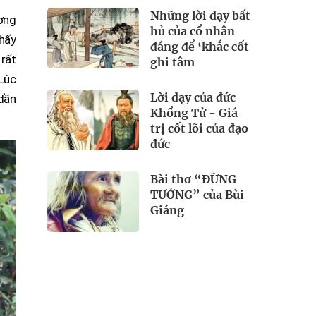
Những lời dạy bất
ương
hủ của cổ nhân
thấy
đáng để ‘khắc cốt
 rất
ghi tâm
 Lúc
Lời dạy của đức
 dần
Khổng Tử - Giá
trị cốt lõi của đạo
đức
Bài thơ “ĐỪNG
TƯỞNG” của Bùi
Giáng