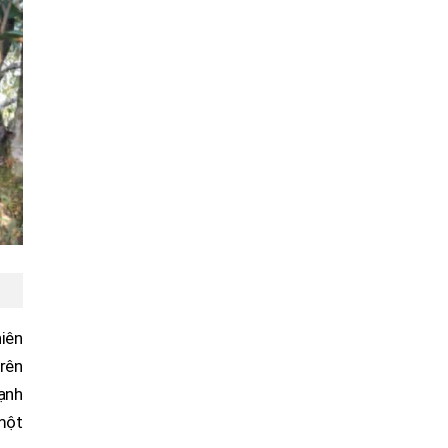
hiên
rên
lạnh
 một