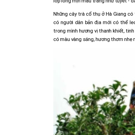
lớp lông mịn màu trắng như tuyết - đ
Những cây trà cổ thụ ở Hà Giang có t
có người dân bản địa mới có thể le
trong mình hương vị thanh khiết, tinh
có màu vàng sáng, hương thơm nhẹ nh