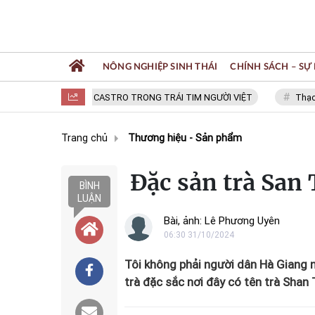
NÔNG NGHIỆP SINH THÁI
CHÍNH SÁCH – SỰ 
FIDEL CASTRO TRONG TRÁI TIM NGƯỜI VIỆT
Thạc sĩ NGUY
Trang chủ
Thương hiệu - Sản phẩm
Đặc sản trà San
BÌNH
LUẬN
Bài, ảnh: Lê Phương Uyên
06:30 31/10/2024
Tôi không phải người dân Hà Giang 
trà đặc sắc nơi đây có tên trà Shan 