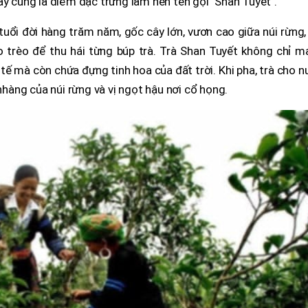
ây cũng là điểm đặc trưng làm nên tên gọi "Shan Tuyết".
uổi đời hàng trăm năm, gốc cây lớn, vươn cao giữa núi rừng,
o trèo để thu hái từng búp trà. Trà Shan Tuyết không chỉ m
 tế mà còn chứa đựng tinh hoa của đất trời. Khi pha, trà cho 
àng của núi rừng và vị ngọt hậu nơi cổ họng.