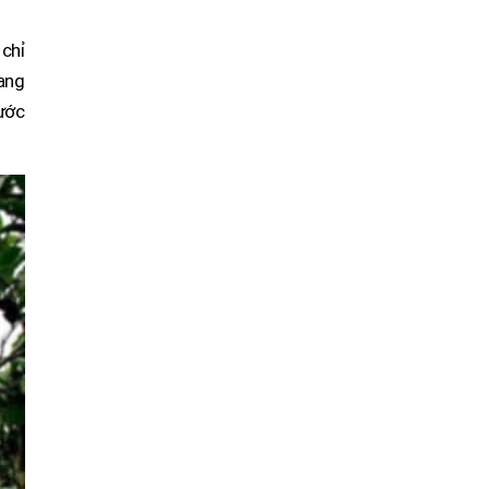
 chỉ
ang
nước