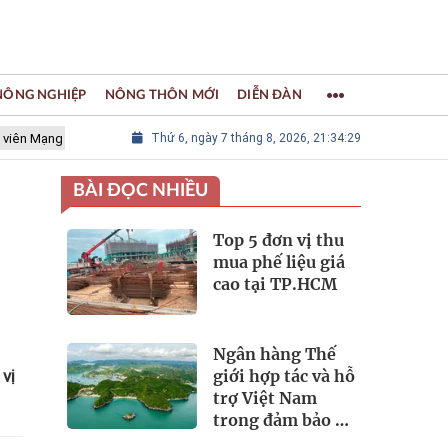
 NÔNG NGHIỆP
NÔNG THÔN MỚI
DIỄN ĐÀN
ưới các Thành phố Thủ công sáng tạo Thế giới
Thứ 6, ngày 7 tháng 8, 2026, 21:34:31
LÀNG NGHỀ KHẢM 
BÀI ĐỌC NHIỀU
Top 5 đơn vị thu
mua phế liệu giá
cao tại TP.HCM
Ngân hàng Thế
giới hợp tác và hỗ
vị
trợ Việt Nam
trong đảm bảo an
ninh nguồn nước