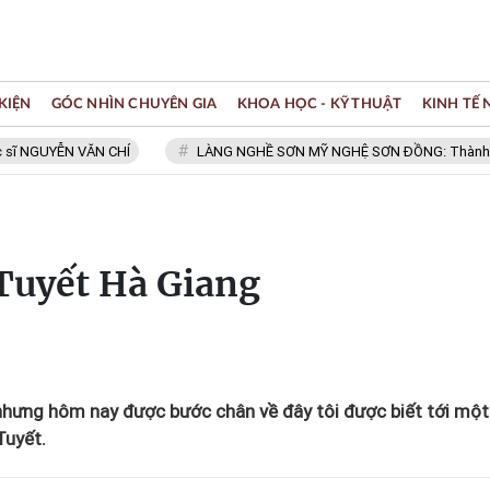
KIỆN
GÓC NHÌN CHUYÊN GIA
KHOA HỌC - KỸ THUẬT
KINH TẾ
ỄN VĂN CHÍ
LÀNG NGHỀ SƠN MỸ NGHỆ SƠN ĐỒNG: Thành viên Mạng l
 Tuyết Hà Giang
nhưng hôm nay được bước chân về đây tôi được biết tới một 
Tuyết.