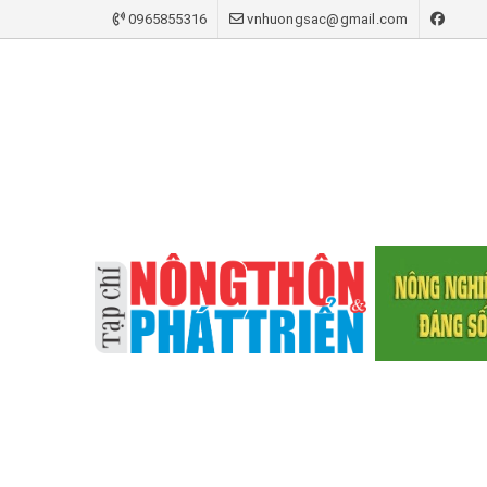
0965855316
vnhuongsac@gmail.com