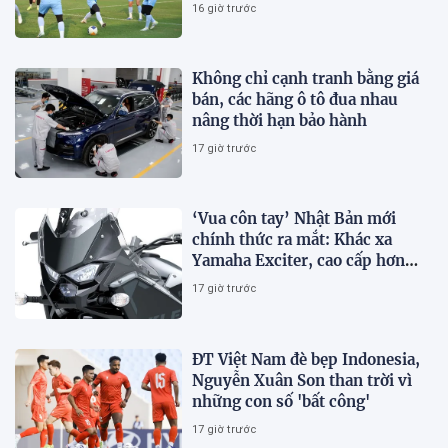
tên
16 giờ trước
Không chỉ cạnh tranh bằng giá
bán, các hãng ô tô đua nhau
nâng thời hạn bảo hành
17 giờ trước
‘Vua côn tay’ Nhật Bản mới
chính thức ra mắt: Khác xa
Yamaha Exciter, cao cấp hơn
Honda Winner R, giá rẻ so với
17 giờ trước
trang bị
ĐT Việt Nam đè bẹp Indonesia,
Nguyễn Xuân Son than trời vì
những con số 'bất công'
17 giờ trước