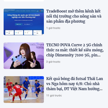
TradeBoost mở thêm kênh kết
nối thị trường cho nông sản và
sản phẩm địa phương
1 giờ trước
TECNO POVA Curve 2 5G chính
thức ra mắt: thiết kế siêu mỏng,
chip Dimensity 7100 5G, pin
8000mAh
3 giờ trước
Kết quả bóng đá futsal Thái Lan
vs Nga hôm nay 6/8: Chủ nhà
thảm bại, ĐT Việt Nam hưởng
lợi lớn
11 giờ trước