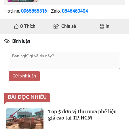
Hotline:
0965855316
- Zalo:
0846460404
0
Thích
Chia sẻ
In
Bình luận
Gửi bình luận
BÀI ĐỌC NHIỀU
Top 5 đơn vị thu mua phế liệu
giá cao tại TP.HCM