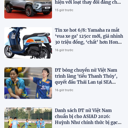
hiện với loạt thay đổi đáng chú
ý
15 giờ trước
Tin xe hot 6/8: Yamaha ra mắt
‘vua xe ga’ 125cc mới, giá nhỉnh
30 triệu đồng, ‘chất’ hơn Honda
Vision và SH Mode
16 giờ trước
ĐT bóng chuyền nữ Việt Nam
trình làng 'tiểu Thanh Thúy',
quyết đấu Thái Lan tại SEA
V.Cup 2026
16 giờ trước
Danh sách ĐT nữ Việt Nam
chuẩn bị cho ASIAD 2026:
Huỳnh Như chính thức bị gạch