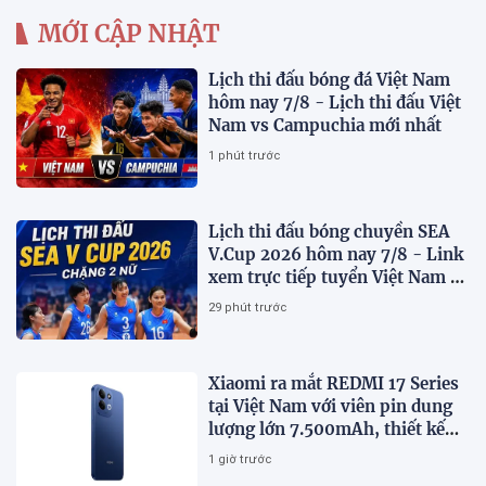
MỚI CẬP NHẬT
Lịch thi đấu bóng đá Việt Nam
hôm nay 7/8 - Lịch thi đấu Việt
Nam vs Campuchia mới nhất
1 phút trước
Lịch thi đấu bóng chuyền SEA
V.Cup 2026 hôm nay 7/8 - Link
xem trực tiếp tuyển Việt Nam vs
Indonesia
29 phút trước
Xiaomi ra mắt REDMI 17 Series
tại Việt Nam với viên pin dung
lượng lớn 7.500mAh, thiết kế
trẻ trung, giá từ 5,5 triệu đồng
1 giờ trước