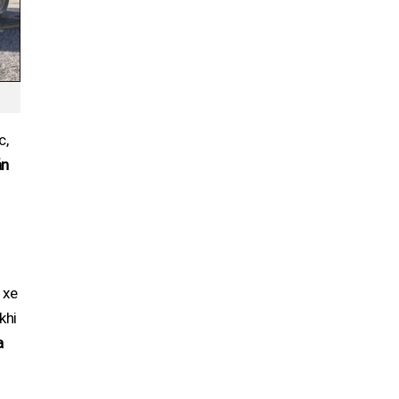
c,
ản
 xe
khi
a