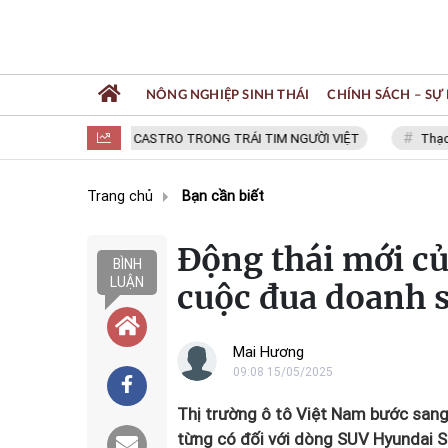
NÔNG NGHIỆP SINH THÁI
CHÍNH SÁCH – SỰ 
FIDEL CASTRO TRONG TRÁI TIM NGƯỜI VIỆT
Thạc sĩ NGU
Trang chủ
Bạn cần biết
Động thái mới c
BÌNH
LUẬN
cuộc đua doanh s
Mai Hương
09:08 15/05/2025
Thị trường ô tô Việt Nam bước san
từng có đối với dòng SUV Hyundai S