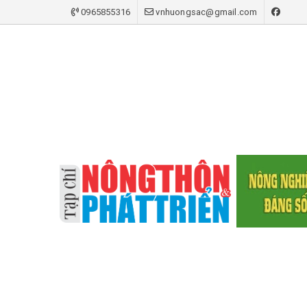
0965855316
vnhuongsac@gmail.com