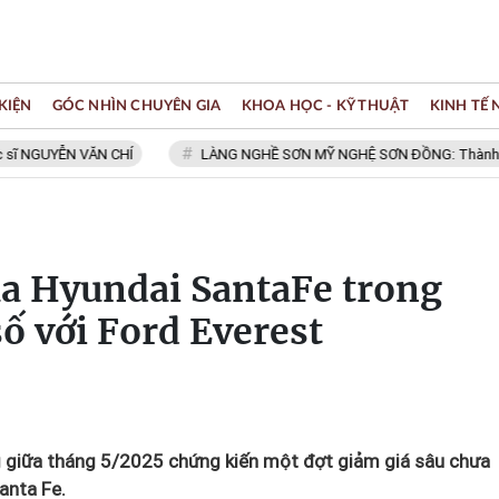
KIỆN
GÓC NHÌN CHUYÊN GIA
KHOA HỌC - KỸ THUẬT
KINH TẾ
YỄN VĂN CHÍ
LÀNG NGHỀ SƠN MỸ NGHỆ SƠN ĐỒNG: Thành viên Mạng 
ủa Hyundai SantaFe trong
ố với Ford Everest
g giữa tháng 5/2025 chứng kiến một đợt giảm giá sâu chưa
anta Fe.