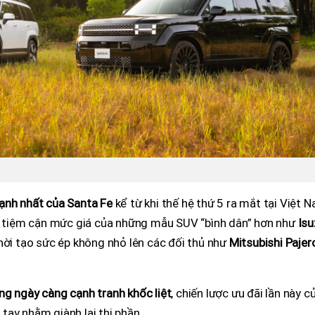
ạnh nhất của Santa Fe
kể từ khi thế hệ thứ 5 ra mắt tại Việt 
Fe tiệm cận mức giá của những mẫu SUV “bình dân” hơn như
Isu
hời tạo sức ép không nhỏ lên các đối thủ như
Mitsubishi Pajer
ng ngày càng cạnh tranh khốc liệt
, chiến lược ưu đãi lần này c
ay nhằm giành lại thị phần.