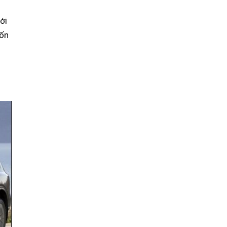
ới
uốn