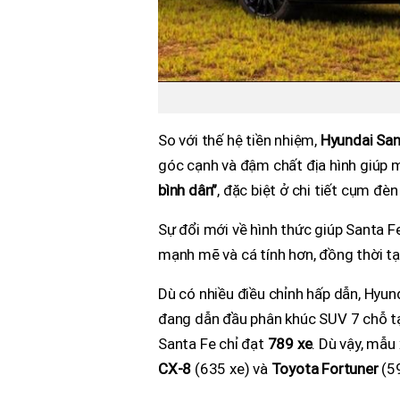
So với thế hệ tiền nhiệm,
Hyundai Sa
góc cạnh và đậm chất địa hình giúp
bình dân”
, đặc biệt ở chi tiết cụm đèn
Sự đổi mới về hình thức giúp Santa 
mạnh mẽ và cá tính hơn, đồng thời tạ
Dù có nhiều điều chỉnh hấp dẫn, Hyu
đang dẫn đầu phân khúc SUV 7 chỗ tạ
Santa Fe chỉ đạt
789 xe
. Dù vậy, mẫu
CX-8
(635 xe) và
Toyota Fortuner
(59