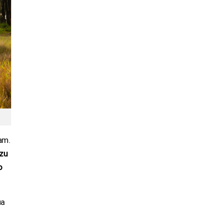
Nam.
zu
o
ủa