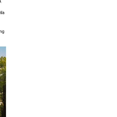
4.
hĩa
ăng