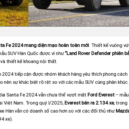
nta Fe 2024 mang diện mạo hoàn toàn mới
. Thiết kế vuông vứ
 mẫu SUV Hàn Quốc được ví như
“Land Rover Defender phiên b
 và thiết kế khoang nội thất.
Fe 2024 tiếp cận được nhóm khách hàng yêu thích phong cách
o nên sự khác biệt rõ rệt so với các mẫu SUV cùng phân khúc.
ndai Santa Fe 2024 vẫn chưa thể vượt mặt
Ford Everest
– mẫu
i Việt Nam. Trong quý I/2025,
Everest bán ra 2.134 xe
, trong 
 xe Hàn vẫn có doanh số cao hơn so với các đối thủ như
Mazd
4 xe).