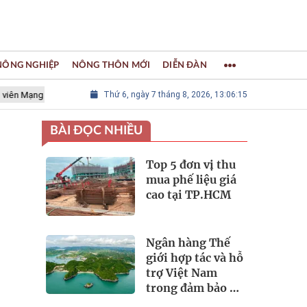
 NÔNG NGHIỆP
NÔNG THÔN MỚI
DIỄN ĐÀN
lưới các Thành phố Thủ công sáng tạo Thế giới
Thứ 6, ngày 7 tháng 8, 2026, 13:06:16
LÀNG NGHỀ KHẢM
BÀI ĐỌC NHIỀU
Top 5 đơn vị thu
mua phế liệu giá
cao tại TP.HCM
Ngân hàng Thế
giới hợp tác và hỗ
trợ Việt Nam
trong đảm bảo an
ninh nguồn nước