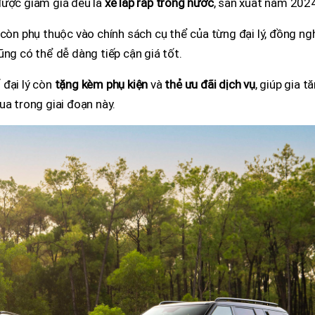
được giảm giá đều là
xe lắp ráp trong nước
, sản xuất năm 202
 còn phụ thuộc vào chính sách cụ thể của từng đại lý, đồng ng
ũng có thể dễ dàng tiếp cận giá tốt.
 đại lý còn
tặng kèm phụ kiện
và
thẻ ưu đãi dịch vụ
, giúp gia t
ua trong giai đoạn này.