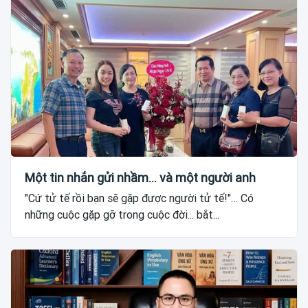
Một tin nhắn gửi nhầm... và một người anh
"Cứ tử tế rồi bạn sẽ gặp được người tử tế!"… Có
những cuộc gặp gỡ trong cuộc đời... bắt...