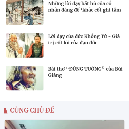
Những lời dạy bất hủ của cổ
nhân đáng để ‘khắc cốt ghi tâm
Lời dạy của đức Khổng Tử - Giá
trị cốt lõi của đạo đức
Bài thơ “ĐỪNG TƯỞNG” của Bùi
Giáng
CÙNG CHỦ ĐỀ