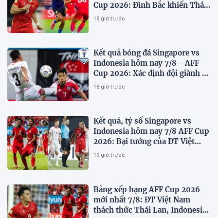
Cup 2026: Đình Bắc khiến Thái
Lan run sợ
18 giờ trước
Kết quả bóng đá Singapore vs
Indonesia hôm nay 7/8 - AFF
Cup 2026: Xác định đội giành vé
Bán kết
18 giờ trước
Kết quả, tỷ số Singapore vs
Indonesia hôm nay 7/8 AFF Cup
2026: Bại tướng của ĐT Việt
nam dừng bước sớm
19 giờ trước
Bảng xếp hạng AFF Cup 2026
mới nhất 7/8: ĐT Việt Nam
thách thức Thái Lan, Indonesia