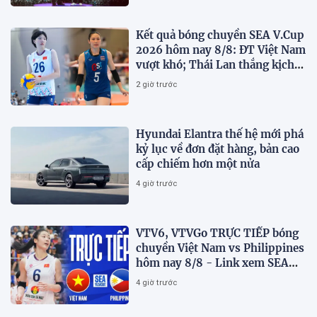
Kết quả bóng chuyền SEA V.Cup
2026 hôm nay 8/8: ĐT Việt Nam
vượt khó; Thái Lan thắng kịch
tính
2 giờ trước
Hyundai Elantra thế hệ mới phá
kỷ lục về đơn đặt hàng, bản cao
cấp chiếm hơn một nửa
4 giờ trước
VTV6, VTVGo TRỰC TIẾP bóng
chuyền Việt Nam vs Philippines
hôm nay 8/8 - Link xem SEA
V.Cup 2026 mới nhất
4 giờ trước