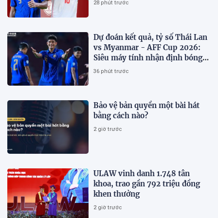
28 phút trước
Dự đoán kết quả, tỷ số Thái Lan
vs Myanmar - AFF Cup 2026:
Siêu máy tính nhận định bóng
đá hôm nay 8/8
36 phút trước
Bảo vệ bản quyền một bài hát
bằng cách nào?
2 giờ trước
ULAW vinh danh 1.748 tân
khoa, trao gần 792 triệu đồng
khen thưởng
2 giờ trước