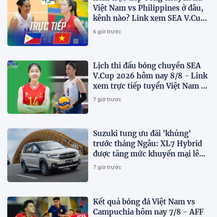
Việt Nam vs Philippines ở đâu,
kênh nào? Link xem SEA V.Cup
2026 mới nhất
6 giờ trước
Lịch thi đấu bóng chuyền SEA
V.Cup 2026 hôm nay 8/8 - Link
xem trực tiếp tuyển Việt Nam vs
Philippines
7 giờ trước
Suzuki tung ưu đãi 'khủng'
trước tháng Ngâu: XL7 Hybrid
được tăng mức khuyến mại lên
75 triệu đồng
7 giờ trước
Kết quả bóng đá Việt Nam vs
Campuchia hôm nay 7/8 - AFF