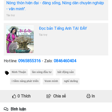
Nông thôn hiện đại - đáng sống, Nông dân chuyên nghiệp
- văn minh".
Tài trợ
Đọc bản Tiếng Anh TẠI ĐÂY
Tài trợ
Hotline:
0965855316
- Zalo:
0846460404
Ninh Thuận
làn sóng đầu tư
bất động sản
i tiềm năng phát triển
Vươn mình
nghỉ dưỡng
0
Thích
Chia sẻ
In
Bình luận