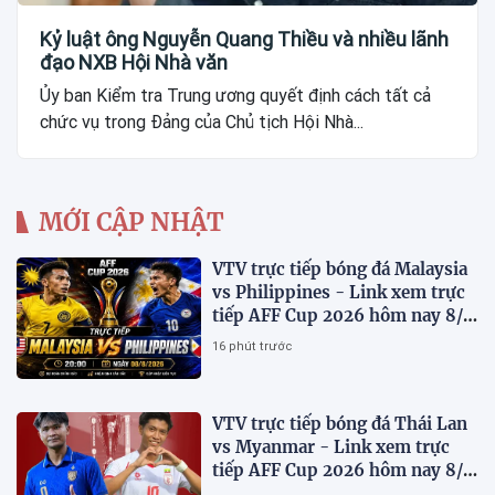
Kỷ luật ông Nguyễn Quang Thiều và nhiều lãnh
đạo NXB Hội Nhà văn
Ủy ban Kiểm tra Trung ương quyết định cách tất cả
chức vụ trong Đảng của Chủ tịch Hội Nhà...
MỚI CẬP NHẬT
VTV trực tiếp bóng đá Malaysia
vs Philippines - Link xem trực
tiếp AFF Cup 2026 hôm nay 8/8
trên VTV7
16 phút trước
VTV trực tiếp bóng đá Thái Lan
vs Myanmar - Link xem trực
tiếp AFF Cup 2026 hôm nay 8/8
trên VTV6