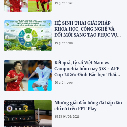
dừng bước
19 giờ trước
HỆ SINH THÁI GIẢI PHÁP
KHOA HỌC, CÔNG NGHỆ VÀ
ĐỔI MỚI SÁNG TẠO PHỤC VỤ
CHUYỂN ĐỔI KÉP VÀ PHÁT
19 giờ trước
TRIỂN NÔNG NGHIỆP BỀN
VỮNG VIỆT NAM
Kết quả, tỷ số Việt Nam vs
Campuchia hôm nay 7/8 - AFF
Cup 2026: Đình Bắc hẹn Thái
Lan ở chung kết?
20 giờ trước
Những giải đấu bóng đá hấp dẫn
chỉ có trên FPT Play
15:53 04/08/2026