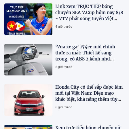
Link xem TRỰC TIẾP bóng
chuyền SEA V.Cup hôm nay 8/8
- VTV phát sóng tuyển Việt
Nam đấu Philippines
4 giờ trước
‘Vua xe ga’ 174cc mới chính
thức ra mắt: Thiết kế sang
trọng, có ABS 2 kênh như
Honda SH, giá hấp dẫn
5 giờ trước
Honda City có thể sắp được làm
mới tại Việt Nam: Diện mạo
khác biệt, khả năng thêm tùy
chọn hybrid?
6 giờ trước
Xem trực tiếp bóng chuyền nữ