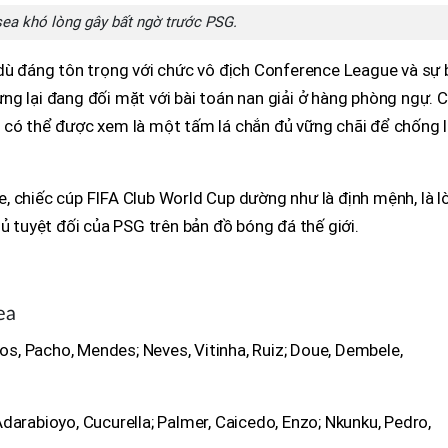
ea khó lòng gây bất ngờ trước PSG.
 dù đáng tôn trọng với chức vô địch Conference League và sự 
g lại đang đối mặt với bài toán nan giải ở hàng phòng ngự. 
 có thể được xem là một tấm lá chắn đủ vững chãi để chống l
 chiếc cúp FIFA Club World Cup dường như là định mệnh, là lờ
ủ tuyệt đối của PSG trên bản đồ bóng đá thế giới.
ea
, Pacho, Mendes; Neves, Vitinha, Ruiz; Doue, Dembele,
arabioyo, Cucurella; Palmer, Caicedo, Enzo; Nkunku, Pedro,