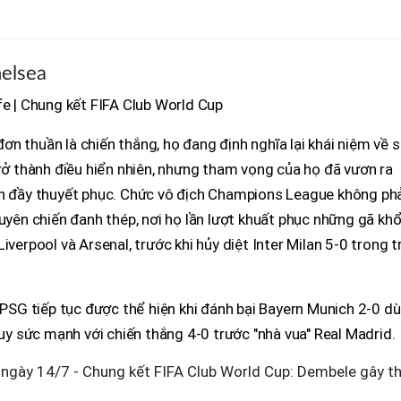
elsea
fe | Chung kết FIFA Club World Cup
n thuần là chiến thắng, họ đang định nghĩa lại khái niệm về 
trở thành điều hiển nhiên, nhưng tham vọng của họ đã vươn ra
ch đầy thuyết phục. Chức vô địch Champions League không ph
tuyên chiến đanh thép, nơi họ lần lượt khuất phục những gã kh
iverpool và Arsenal, trước khi hủy diệt Inter Milan 5-0 trong t
a PSG tiếp tục được thể hiện khi đánh bại Bayern Munich 2-0 dù
 uy sức mạnh với chiến thắng 4-0 trước "nhà vua" Real Madrid.