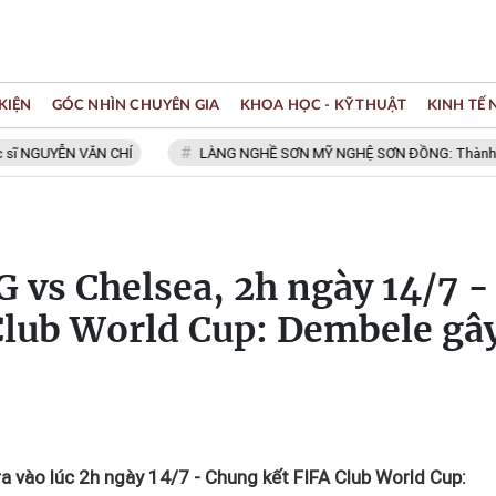
KIỆN
GÓC NHÌN CHUYÊN GIA
KHOA HỌC - KỸ THUẬT
KINH TẾ
UYỄN VĂN CHÍ
LÀNG NGHỀ SƠN MỸ NGHỆ SƠN ĐỒNG: Thành viên Mạng
G vs Chelsea, 2h ngày 14/7 -
Club World Cup: Dembele gâ
a vào lúc 2h ngày 14/7 - Chung kết FIFA Club World Cup: