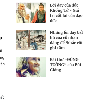
Lời dạy của đức
Khổng Tử - Giá
trị cốt lõi của đạo
đức
Những lời dạy bất
hủ của cổ nhân
sự
đáng để ‘khắc cốt
ghi tâm
ải
ổng
Bài thơ “ĐỪNG
rận
TƯỞNG” của Bùi
Giáng