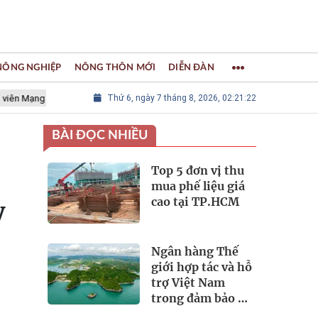
 NÔNG NGHIỆP
NÔNG THÔN MỚI
DIỄN ĐÀN
 lưới các Thành phố Thủ công sáng tạo Thế giới
Thứ 6, ngày 7 tháng 8, 2026, 02:21:24
LÀNG NGHỀ KHẢ
BÀI ĐỌC NHIỀU
Top 5 đơn vị thu
mua phế liệu giá
cao tại TP.HCM
y
Ngân hàng Thế
giới hợp tác và hỗ
trợ Việt Nam
trong đảm bảo an
ninh nguồn nước