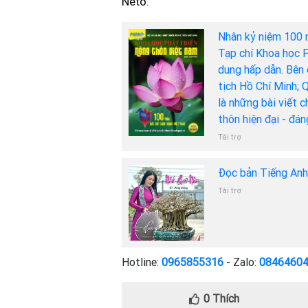
Neto.
Nhân kỷ niệm 100 
Tạp chí Khoa học P
dung hấp dẫn. Bên 
tịch Hồ Chí Minh; 
là những bài viết 
thôn hiện đại - đá
Tài trợ
Đọc bản Tiếng An
Tài trợ
Hotline:
0965855316
- Zalo:
0846460
0
Thích