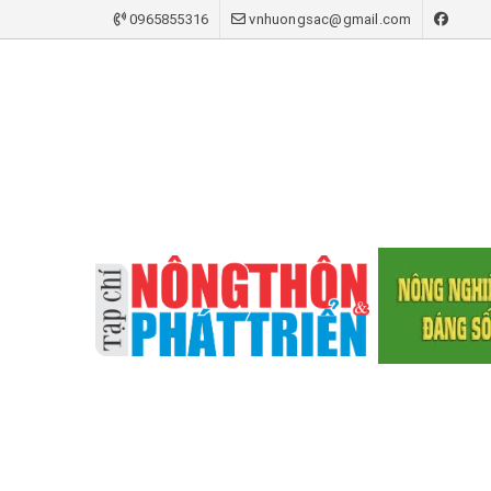
0965855316
vnhuongsac@gmail.com