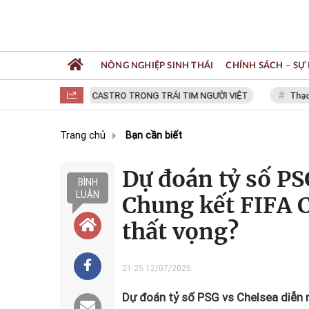
NÔNG NGHIỆP SINH THÁI
CHÍNH SÁCH – SỰ 
FIDEL CASTRO TRONG TRÁI TIM NGƯỜI VIỆT
Thạc sĩ NG
Trang chủ
Bạn cần biết
Dự đoán tỷ số PS
BÌNH
LUẬN
Chung kết FIFA 
thất vọng?
21:25 12/07/2025
Dự đoán tỷ số PSG vs Chelsea diễn r