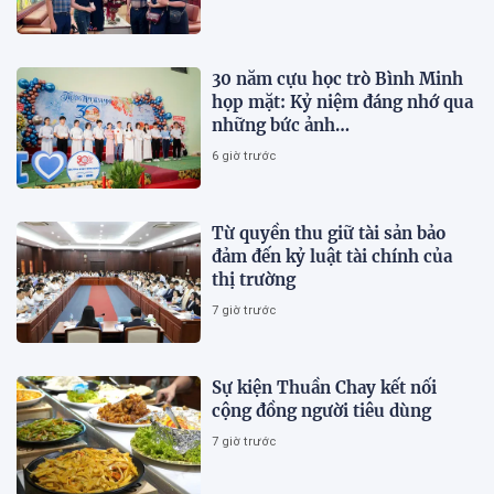
30 năm cựu học trò Bình Minh
họp mặt: Kỷ niệm đáng nhớ qua
những bức ảnh…
6 giờ trước
Từ quyền thu giữ tài sản bảo
đảm đến kỷ luật tài chính của
thị trường
7 giờ trước
Sự kiện Thuần Chay kết nối
cộng đồng người tiêu dùng
7 giờ trước