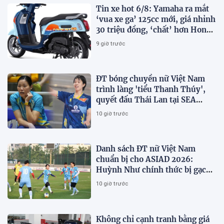
Tin xe hot 6/8: Yamaha ra mắt
‘vua xe ga’ 125cc mới, giá nhỉnh
30 triệu đồng, ‘chất’ hơn Honda
Vision và SH Mode
9 giờ trước
ĐT bóng chuyền nữ Việt Nam
trình làng 'tiểu Thanh Thúy',
quyết đấu Thái Lan tại SEA
V.Cup 2026
10 giờ trước
Danh sách ĐT nữ Việt Nam
chuẩn bị cho ASIAD 2026:
Huỳnh Như chính thức bị gạch
tên
10 giờ trước
Không chỉ cạnh tranh bằng giá