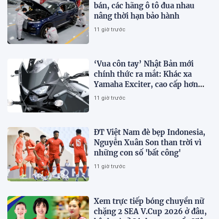
bán, các hãng ô tô đua nhau
nâng thời hạn bảo hành
11 giờ trước
‘Vua côn tay’ Nhật Bản mới
chính thức ra mắt: Khác xa
Yamaha Exciter, cao cấp hơn
Honda Winner R, giá rẻ so với
11 giờ trước
trang bị
ĐT Việt Nam đè bẹp Indonesia,
Nguyễn Xuân Son than trời vì
những con số 'bất công'
11 giờ trước
Xem trực tiếp bóng chuyền nữ
chặng 2 SEA V.Cup 2026 ở đâu,