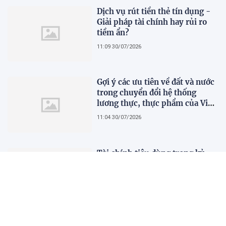
Dịch vụ rút tiền thẻ tín dụng -
Giải pháp tài chính hay rủi ro
tiềm ẩn?
11:09 30/07/2026
Gợi ý các ưu tiên về đất và nước
trong chuyển đổi hệ thống
lương thực, thực phẩm của Việt
Nam theo FAO Roadmap
11:04 30/07/2026
Tài chính tiêu dùng trong kỷ
nguyên số: Nhanh nhưng chưa
đủ, người dùng cần gì để thực
sự an tâm?
11:00 30/07/2026
Dell 15 phù hợp với ai và không