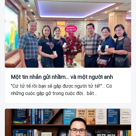
Một tin nhắn gửi nhầm... và một người anh
"Cứ tử tế rồi bạn sẽ gặp được người tử tế!"… Có
những cuộc gặp gỡ trong cuộc đời... bắt...