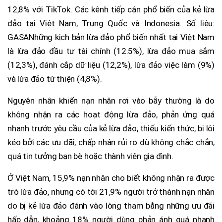
12,8% với TikTok. Các kênh tiếp cận phổ biến của kẻ lừa
đảo tại Việt Nam, Trung Quốc và Indonesia. Số liệu:
GASANhững kịch bản lừa đảo phổ biến nhất tại Việt Nam
là lừa đảo đầu tư tài chính (12.5%), lừa đảo mua sắm
(12,3%), đánh cắp dữ liệu (12,2%), lừa đảo việc làm (9%)
và lừa đảo từ thiện (4,8%).
Nguyên nhân khiến nạn nhân rơi vào bẫy thường là do
không nhận ra các hoạt động lừa đảo, phản ứng quá
nhanh trước yêu cầu của kẻ lừa đảo, thiếu kiến thức, bị lôi
kéo bởi các ưu đãi, chấp nhận rủi ro dù không chắc chắn,
quá tin tưởng bạn bè hoặc thành viên gia đình.
Ở Việt Nam, 15,9% nạn nhân cho biết không nhận ra được
trò lừa đảo, nhưng có tới 21,9% người trở thành nạn nhân
do bị kẻ lừa đảo đánh vào lòng tham bằng những ưu đãi
hấp dẫn, khoảng 18% người dùng phản ánh quá nhanh