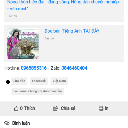
Nông thôn hiện đại - đáng sống, Nông dân chuyên nghiệp
- văn minh".
Tài trợ
Đọc bản Tiếng Anh TẠI ĐÂY
Tài trợ
Hotline:
0965855316
- Zalo:
0846460404
Lừa đảo
Facebook
Việt Nam
Liên minh chống lừa đảo toàn cầu
0
Thích
Chia sẻ
In
Bình luận