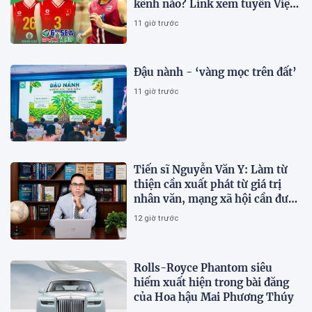
kênh nào? Link xem tuyển Việt
Nam thi đấu
11 giờ trước
Đậu nành - ‘vàng mọc trên đất’
11 giờ trước
Tiến sĩ Nguyễn Văn Y: Làm từ
thiện cần xuất phát từ giá trị
nhân văn, mạng xã hội cần được
sử dụng bằng văn hóa và trách
12 giờ trước
nhiệm
Rolls-Royce Phantom siêu
hiếm xuất hiện trong bài đăng
của Hoa hậu Mai Phương Thúy