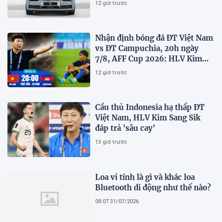
12 giờ trước
Nhận định bóng đá ĐT Việt Nam
vs ĐT Campuchia, 20h ngày
7/8, AFF Cup 2026: HLV Kim
Sang-sik tiết lộ kế hoạch nhân
12 giờ trước
sự
Cầu thủ Indonesia hạ thấp ĐT
Việt Nam, HLV Kim Sang Sik
đáp trả 'sâu cay'
13 giờ trước
Loa vi tính là gì và khác loa
Bluetooth di động như thế nào?
08:07 31/07/2026