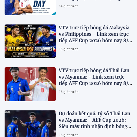
đầu bảng
14 giờ trước
VTV trực tiếp bóng đá Malaysia
vs Philippines - Link xem trực
tiếp AFF Cup 2026 hôm nay 8/8
trên VTV7
16 giờ trước
VTV trực tiếp bóng đá Thái Lan
vs Myanmar - Link xem trực
tiếp AFF Cup 2026 hôm nay 8/8
trên VTV6
16 giờ trước
Dự đoán kết quả, tỷ số Thái Lan
vs Myanmar - AFF Cup 2026:
Siêu máy tính nhận định bóng
đá hôm nay 8/8
16 giờ trước