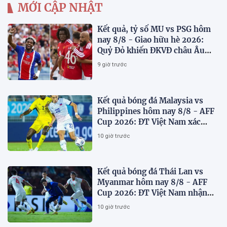
MỚI CẬP NHẬT
Kết quả, tỷ số MU vs PSG hôm
nay 8/8 - Giao hữu hè 2026:
Quỷ Đỏ khiến ĐKVĐ châu Âu
toát mồ hôi
9 giờ trước
Kết quả bóng đá Malaysia vs
Philippines hôm nay 8/8 - AFF
Cup 2026: ĐT Việt Nam xác
định đối thủ
10 giờ trước
Kết quả bóng đá Thái Lan vs
Myanmar hôm nay 8/8 - AFF
Cup 2026: ĐT Việt Nam nhận
'chiến thư'
10 giờ trước