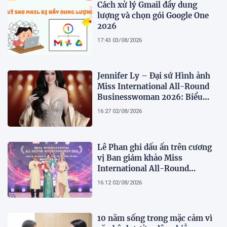
Cách xử lý Gmail đầy dung
lượng và chọn gói Google One
2026
17:43 03/08/2026
Jennifer Ly – Đại sứ Hình ảnh
Miss International All-Round
Businesswoman 2026: Biểu
tượng của nhan sắc, trí tuệ và
16:27 02/08/2026
bản lĩnh
Lê Phan ghi dấu ấn trên cương
vị Ban giám khảo Miss
International All-Round
Businesswoman 2026: Thanh
16:12 02/08/2026
lịch, trí tuệ và lan tỏa giá trị của
người phụ nữ hiện đại
10 năm sống trong mặc cảm vì