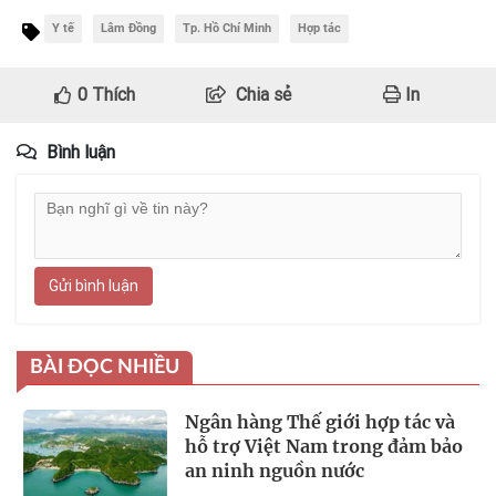
Y tế
Lâm Đồng
Tp. Hồ Chí Minh
Hợp tác
0
Thích
Chia sẻ
In
Bình luận
Gửi bình luận
BÀI ĐỌC NHIỀU
Ngân hàng Thế giới hợp tác và
hỗ trợ Việt Nam trong đảm bảo
an ninh nguồn nước