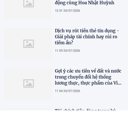
động cùng Hoa Nhật Huỳnh
13:01 30/07/2026
Dịch vụ rút tiền thẻ tín dụng -
Giải pháp tài chính hay rủi ro
tiềm ẩn?
11:09 30/07/2026
Gợi ý các ưu tiên về đất và nước
trong chuyển đổi hệ thống
lương thực, thực phẩm của Việt
Nam theo FAO Roadmap
11:04 30/07/2026
Tài chính tiêu dùng trong kỷ
nguyên số: Nhanh nhưng chưa
đủ, người dùng cần gì để thực