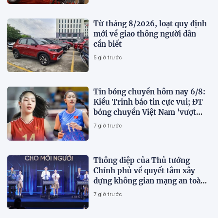
Từ tháng 8/2026, loạt quy định
mới về giao thông người dân
cần biết
5 giờ trước
Tin bóng chuyền hôm nay 6/8:
Kiều Trinh báo tin cực vui; ĐT
bóng chuyền Việt Nam 'vượt
mặt' Thái Lan
7 giờ trước
Thông điệp của Thủ tướng
Chính phủ về quyết tâm xây
dựng không gian mạng an toàn,
tin cậy và nhân văn
7 giờ trước