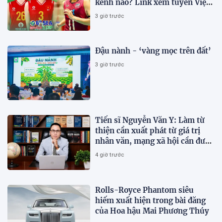
kênh nào? Link xem tuyển Việt
Nam thi đấu
3 giờ trước
Đậu nành - ‘vàng mọc trên đất’
3 giờ trước
Tiến sĩ Nguyễn Văn Y: Làm từ
thiện cần xuất phát từ giá trị
nhân văn, mạng xã hội cần được
sử dụng bằng văn hóa và trách
4 giờ trước
nhiệm
Rolls-Royce Phantom siêu
hiếm xuất hiện trong bài đăng
của Hoa hậu Mai Phương Thúy