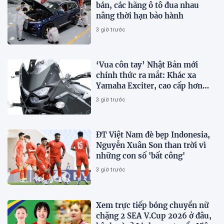
bán, các hãng ô tô đua nhau
nâng thời hạn bảo hành
3 giờ trước
‘Vua côn tay’ Nhật Bản mới
chính thức ra mắt: Khác xa
Yamaha Exciter, cao cấp hơn
Honda Winner R, giá rẻ so với
3 giờ trước
trang bị
ĐT Việt Nam đè bẹp Indonesia,
Nguyễn Xuân Son than trời vì
những con số 'bất công'
3 giờ trước
Xem trực tiếp bóng chuyền nữ
chặng 2 SEA V.Cup 2026 ở đâu,