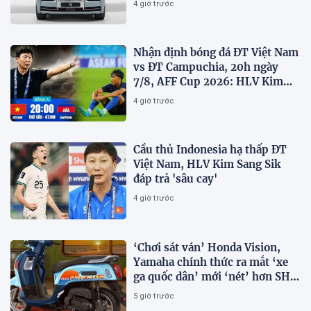
4 giờ trước
Nhận định bóng đá ĐT Việt Nam
vs ĐT Campuchia, 20h ngày
7/8, AFF Cup 2026: HLV Kim
Sang-sik tiết lộ kế hoạch nhân
4 giờ trước
sự
Cầu thủ Indonesia hạ thấp ĐT
Việt Nam, HLV Kim Sang Sik
đáp trả 'sâu cay'
4 giờ trước
‘Chơi sát ván’ Honda Vision,
Yamaha chính thức ra mắt ‘xe
ga quốc dân’ mới ‘nét’ hơn SH
Mode, giá rẻ chỉ 34 triệu đồng
5 giờ trước