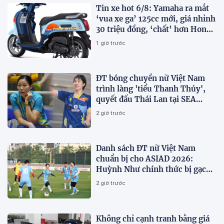
Tin xe hot 6/8: Yamaha ra mắt
‘vua xe ga’ 125cc mới, giá nhỉnh
30 triệu đồng, ‘chất’ hơn Honda
Vision và SH Mode
1 giờ trước
ĐT bóng chuyền nữ Việt Nam
trình làng 'tiểu Thanh Thúy',
quyết đấu Thái Lan tại SEA
V.Cup 2026
2 giờ trước
Danh sách ĐT nữ Việt Nam
chuẩn bị cho ASIAD 2026:
Huỳnh Như chính thức bị gạch
tên
2 giờ trước
Không chỉ cạnh tranh bằng giá