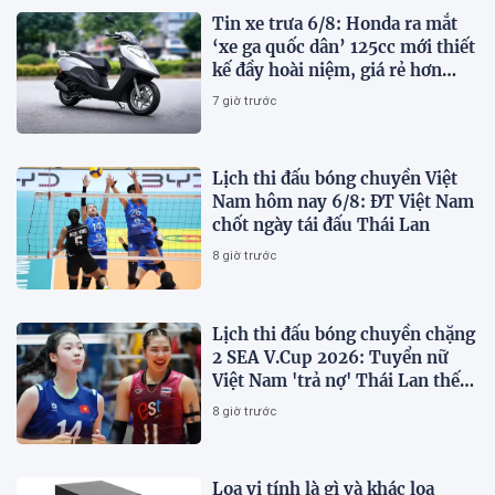
Tin xe trưa 6/8: Honda ra mắt
‘xe ga quốc dân’ 125cc mới thiết
kế đầy hoài niệm, giá rẻ hơn
Vision và SH Mode
7 giờ trước
Lịch thi đấu bóng chuyền Việt
Nam hôm nay 6/8: ĐT Việt Nam
chốt ngày tái đấu Thái Lan
8 giờ trước
Lịch thi đấu bóng chuyền chặng
2 SEA V.Cup 2026: Tuyển nữ
Việt Nam 'trả nợ' Thái Lan thế
nào?
8 giờ trước
Loa vi tính là gì và khác loa