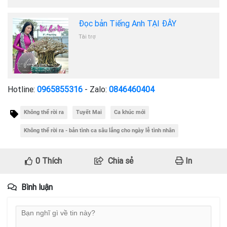
Đọc bản Tiếng Anh TẠI ĐÂY
Tài trợ
Hotline:
0965855316
- Zalo:
0846460404
Không thể rời ra
Tuyết Mai
Ca khúc mới
Không thể rời ra - bản tình ca sâu lắng cho ngày lễ tình nhân
0
Thích
Chia sẻ
In
Bình luận