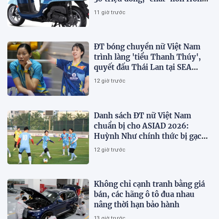
Vision và SH Mode
11 giờ trước
ĐT bóng chuyền nữ Việt Nam
trình làng 'tiểu Thanh Thúy',
quyết đấu Thái Lan tại SEA
V.Cup 2026
12 giờ trước
Danh sách ĐT nữ Việt Nam
chuẩn bị cho ASIAD 2026:
Huỳnh Như chính thức bị gạch
tên
12 giờ trước
Không chỉ cạnh tranh bằng giá
bán, các hãng ô tô đua nhau
nâng thời hạn bảo hành
13 giờ trước