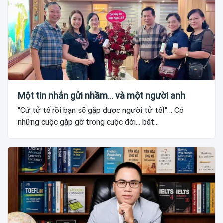
Một tin nhắn gửi nhầm... và một người anh
"Cứ tử tế rồi bạn sẽ gặp được người tử tế!"… Có
những cuộc gặp gỡ trong cuộc đời... bắt...