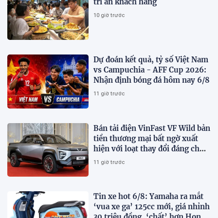
tri ân khách hàng
10 giờ trước
Dự đoán kết quả, tỷ số Việt Nam
vs Campuchia - AFF Cup 2026:
Nhận định bóng đá hôm nay 6/8
11 giờ trước
Bán tải điện VinFast VF Wild bản
tiền thương mại bất ngờ xuất
hiện với loạt thay đổi đáng chú
ý
11 giờ trước
Tin xe hot 6/8: Yamaha ra mắt
‘vua xe ga’ 125cc mới, giá nhỉnh
30 triệu đồng, ‘chất’ hơn Honda