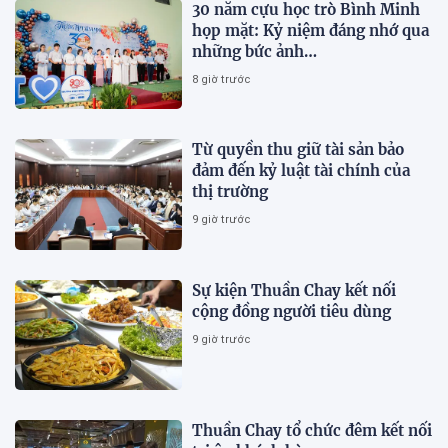
30 năm cựu học trò Bình Minh
họp mặt: Kỷ niệm đáng nhớ qua
những bức ảnh…
8 giờ trước
Từ quyền thu giữ tài sản bảo
đảm đến kỷ luật tài chính của
thị trường
9 giờ trước
Sự kiện Thuần Chay kết nối
cộng đồng người tiêu dùng
9 giờ trước
Thuần Chay tổ chức đêm kết nối