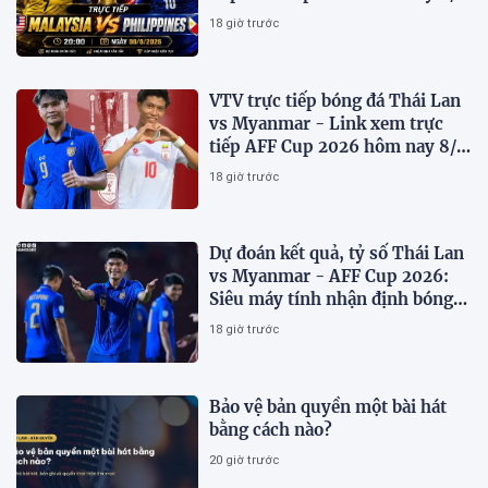
trên VTV7
18 giờ trước
VTV trực tiếp bóng đá Thái Lan
vs Myanmar - Link xem trực
tiếp AFF Cup 2026 hôm nay 8/8
trên VTV6
18 giờ trước
Dự đoán kết quả, tỷ số Thái Lan
vs Myanmar - AFF Cup 2026:
Siêu máy tính nhận định bóng
đá hôm nay 8/8
18 giờ trước
Bảo vệ bản quyền một bài hát
bằng cách nào?
20 giờ trước