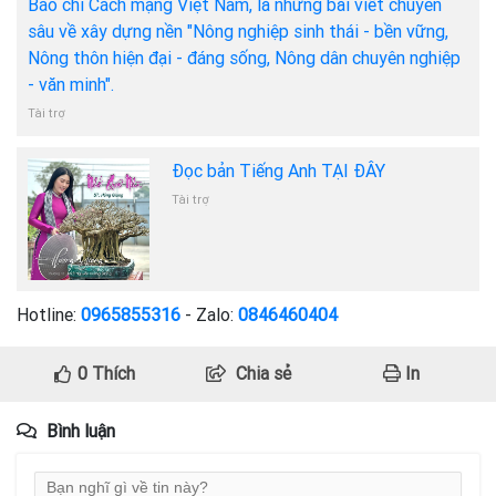
Báo chí Cách mạng Việt Nam, là những bài viết chuyên
sâu về xây dựng nền "Nông nghiệp sinh thái - bền vững,
Nông thôn hiện đại - đáng sống, Nông dân chuyên nghiệp
- văn minh".
Tài trợ
Đọc bản Tiếng Anh TẠI ĐÂY
Tài trợ
Hotline:
0965855316
- Zalo:
0846460404
0
Thích
Chia sẻ
In
Bình luận