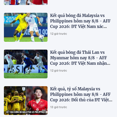
Kết quả bóng đá Malaysia vs
Philippines hôm nay 8/8 - AFF
Cup 2026: ĐT Việt Nam xác
định đối thủ
12 giờ trước
Kết quả bóng đá Thái Lan vs
Myanmar hôm nay 8/8 - AFF
Cup 2026: ĐT Việt Nam nhận
'chiến thư'
12 giờ trước
Kết quả, tỷ số Malaysia vs
Philippines hôm nay 8/8 - AFF
Cup 2026: Đối thủ của ĐT Việt
Nam lộ diện
13 giờ trước