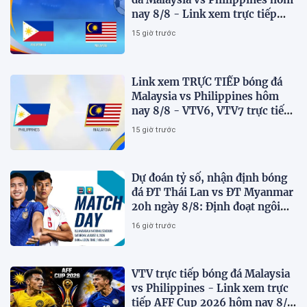
nay 8/8 - Link xem trực tiếp
AFF Cup 2026 mới nhất
15 giờ trước
Link xem TRỰC TIẾP bóng đá
Malaysia vs Philippines hôm
nay 8/8 - VTV6, VTV7 trực tiếp
AFF Cup 2026
15 giờ trước
Dự đoán tỷ số, nhận định bóng
đá ĐT Thái Lan vs ĐT Myanmar
20h ngày 8/8: Định đoạt ngôi
đầu bảng
16 giờ trước
VTV trực tiếp bóng đá Malaysia
vs Philippines - Link xem trực
tiếp AFF Cup 2026 hôm nay 8/8