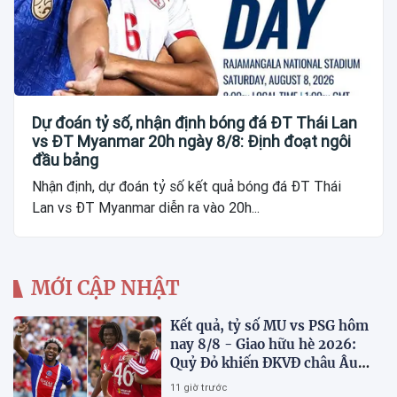
Dự đoán tỷ số, nhận định bóng đá ĐT Thái Lan
vs ĐT Myanmar 20h ngày 8/8: Định đoạt ngôi
đầu bảng
Nhận định, dự đoán tỷ số kết quả bóng đá ĐT Thái
Lan vs ĐT Myanmar diễn ra vào 20h...
MỚI CẬP NHẬT
Kết quả, tỷ số MU vs PSG hôm
nay 8/8 - Giao hữu hè 2026:
Quỷ Đỏ khiến ĐKVĐ châu Âu
toát mồ hôi
11 giờ trước