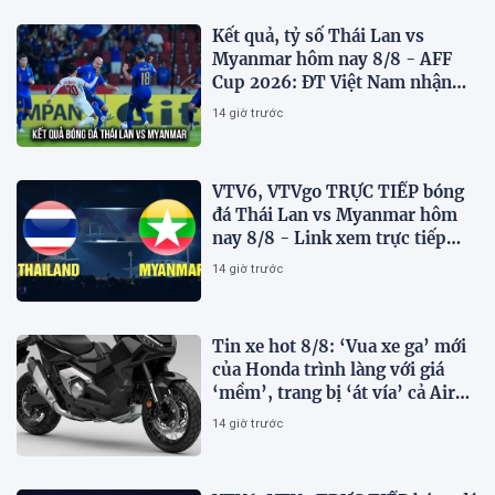
Kết quả, tỷ số Thái Lan vs
Myanmar hôm nay 8/8 - AFF
Cup 2026: ĐT Việt Nam nhận
tin vui
14 giờ trước
VTV6, VTVgo TRỰC TIẾP bóng
đá Thái Lan vs Myanmar hôm
nay 8/8 - Link xem trực tiếp
AFF Cup 2026 mới nhất
14 giờ trước
Tin xe hot 8/8: ‘Vua xe ga’ mới
của Honda trình làng với giá
‘mềm’, trang bị ‘át vía’ cả Air
Blade và SH
14 giờ trước