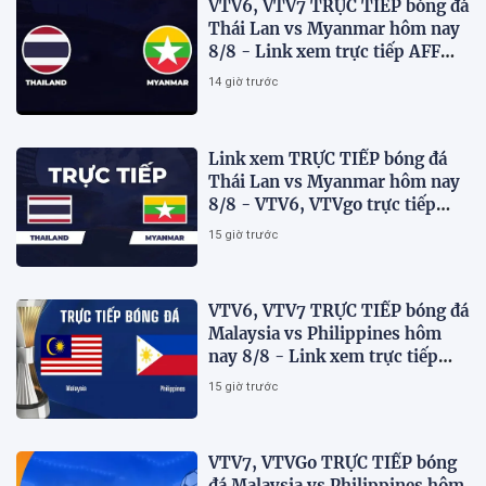
VTV6, VTV7 TRỰC TIẾP bóng đá
Thái Lan vs Myanmar hôm nay
8/8 - Link xem trực tiếp AFF
Cup 2026 mới nhất
14 giờ trước
Link xem TRỰC TIẾP bóng đá
Thái Lan vs Myanmar hôm nay
8/8 - VTV6, VTVgo trực tiếp
AFF Cup 2026
15 giờ trước
VTV6, VTV7 TRỰC TIẾP bóng đá
Malaysia vs Philippines hôm
nay 8/8 - Link xem trực tiếp
AFF Cup 2026 mới nhất
15 giờ trước
VTV7, VTVGo TRỰC TIẾP bóng
đá Malaysia vs Philippines hôm