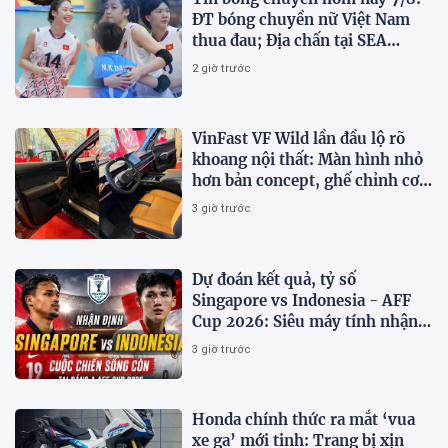
ĐT bóng chuyền nữ Việt Nam
thua đau; Địa chấn tại SEA
V.Cup 2026
2 giờ trước
VinFast VF Wild lần đầu lộ rõ
khoang nội thất: Màn hình nhỏ
hơn bản concept, ghế chỉnh cơ,
chưa có HUD
3 giờ trước
Dự đoán kết quả, tỷ số
Singapore vs Indonesia - AFF
Cup 2026: Siêu máy tính nhận
định bóng đá hôm nay 7/8
3 giờ trước
Honda chính thức ra mắt ‘vua
xe ga’ mới tinh: Trang bị xịn