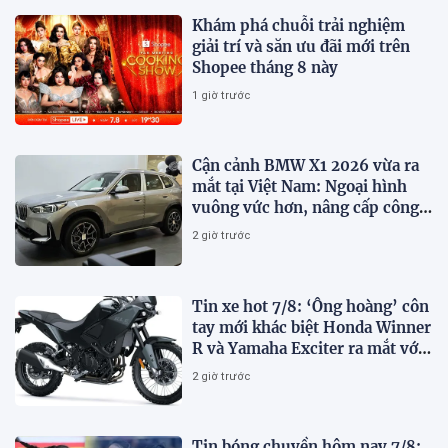
Khám phá chuỗi trải nghiệm
giải trí và săn ưu đãi mới trên
Shopee tháng 8 này
1 giờ trước
Cận cảnh BMW X1 2026 vừa ra
mắt tại Việt Nam: Ngoại hình
vuông vức hơn, nâng cấp công
nghệ
2 giờ trước
Tin xe hot 7/8: ‘Ông hoàng’ côn
tay mới khác biệt Honda Winner
R và Yamaha Exciter ra mắt với
giá hấp dẫn
2 giờ trước
Tin bóng chuyền hôm nay 7/8: