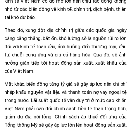
kinh tế Việt Nam có độ mở lớn nên chịu tác động không
nhỏ từ các biến động về kinh tế, chính trị, dịch bệnh, thiên
tai khó dự báo.
Theo đó, xung đột địa chính trị giữa các quốc gia ngày
càng căng thẳng, bất ổn, khó lường sẽ là nguồn rủi ro lớn
đối với kinh tế toàn cầu, ảnh hưởng đến thương mại, đầu
tư, chuỗi cung ứng và giá cả hàng hóa. Qua đó, sẽ ảnh
hưởng gián tiếp tới hoạt động sản xuất, xuất khẩu của
của Việt Nam.
Mặt khác, biến động tăng tỷ giá sẽ gây áp lực nên chi phí
nhập khẩu nguyên vật liệu và thanh toán nợ vay ngoại tệ
trong nước. Lãi suất quốc tế vẫn duy trì ở mức cao khiến
Việt Nam phải cân đối chính sách tiền tệ thận trọng hơn,
giảm dư địa nới lỏng. Chính sách áp thuế đối ứng của
Tổng thống Mỹ sẽ gây áp lực lớn lên hoạt động sản xuất,