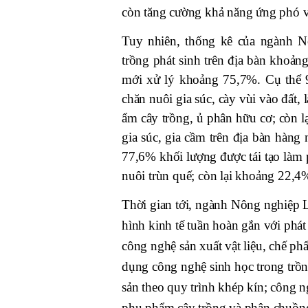
còn tăng cường khả năng ứng phó v
Tuy nhiên, thống kê của ngành 
trồng phát sinh trên địa bàn khoản
mới xử lý khoảng 75,7%. Cụ thể 
chăn nuôi gia súc, cày vùi vào đất, 
ẩm cây trồng, ủ phân hữu cơ; còn lạ
gia súc, gia cầm trên địa bàn hàng
77,6% khối lượng được tái tạo làm 
nuôi trùn quế; còn lại khoảng 22,4
Thời gian tới, ngành Nông nghiệp
hình kinh tế tuần hoàn gắn với phá
công nghệ sản xuất vật liệu, chế p
dụng công nghệ sinh học trong trồng
sản theo quy trình khép kín; công n
phụ phẩm cây trồng và phân chuồng 