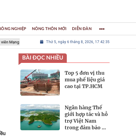
 NÔNG NGHIỆP
NÔNG THÔN MỚI
DIỄN ĐÀN
 lưới các Thành phố Thủ công sáng tạo Thế giới
Thứ 5, ngày 6 tháng 8, 2026, 17:42:36
LÀNG NGHỀ KHẢ
BÀI ĐỌC NHIỀU
Top 5 đơn vị thu
mua phế liệu giá
cao tại TP.HCM
Ngân hàng Thế
giới hợp tác và hỗ
trợ Việt Nam
trong đảm bảo an
iều
ninh nguồn nước