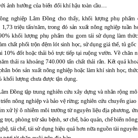
ới ảnh hưởng của biến đổi khí hậu toàn cầu…
Nông nghiệp Lâm Đồng cho thấy, khối lượng phụ phẩm 
g 1,73 triệu tấn/năm, trong đó sản xuất nông nghiệp tuần h
90% khối lượng phụ phẩm thu gom tái sử dụng làm thức
làm chất phối trộn đệm lót sinh học, sử dụng giá thể, tủ gốc
i 10% đốt hoặc thải bỏ trực tiếp tại ruộng vườn. Về chăn n
 năm thải ra khoảng 740.000 tấn chất thải rắn. Kết quả kho
phân bón sản xuất nông nghiệp hoặc làm khí sinh học, thức
% khối lượng chưa được tận dụng.
 Lâm Đồng tập trung nghiên cứu xây dựng và nhân rộng mô
t triển nông nghiệp và bảo vệ rừng; nghiên cứu chuyển giao
hẩm xử lý ô nhiễm môi trường từ nguyên liệu địa phương, ứ
 trọt, phòng trừ sâu bệnh, sơ chế, bảo quản, chế biến nông
ghệ, tái chế, tái sử dụng hiệu quả hơn nữa nguồn tài nguyên
tươi từ chăn nuôi trên địa bàn