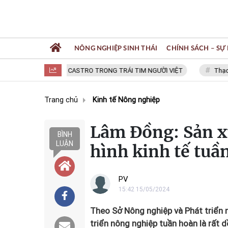
NÔNG NGHIỆP SINH THÁI
CHÍNH SÁCH – SỰ 
FIDEL CASTRO TRONG TRÁI TIM NGƯỜI VIỆT
Thạc sĩ NG
Trang chủ
Kinh tế Nông nghiệp
Lâm Đồng: Sản x
BÌNH
LUẬN
hình kinh tế tuầ
PV
15:42 15/05/2024
Theo Sở Nông nghiệp và Phát triển 
triển nông nghiệp tuần hoàn là rất d