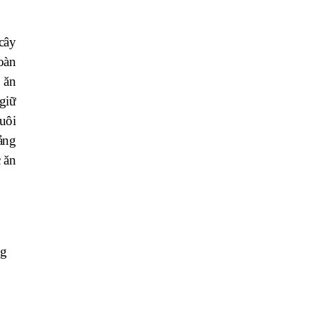
cây
oàn
 ăn
 giữ
uôi
ảng
 ăn
ng