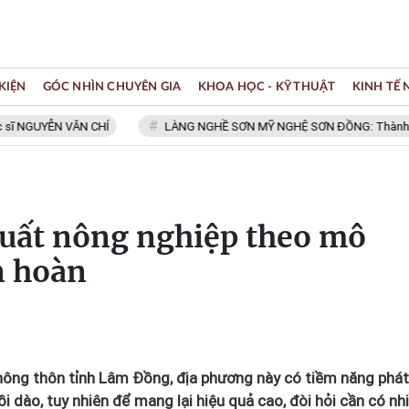
KIỆN
GÓC NHÌN CHUYÊN GIA
KHOA HỌC - KỸ THUẬT
KINH TẾ
UYỄN VĂN CHÍ
LÀNG NGHỀ SƠN MỸ NGHỆ SƠN ĐỒNG: Thành viên Mạng
uất nông nghiệp theo mô
n hoàn
nông thôn tỉnh Lâm Đồng, địa phương này có tiềm năng phát
ồi dào, tuy nhiên để mang lại hiệu quả cao, đòi hỏi cần có nh