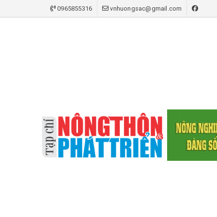
0965855316
vnhuongsac@gmail.com