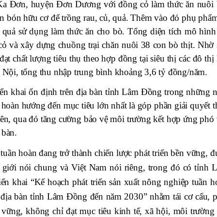
ã Ka Đơn, huyện Đơn Dương với đồng cỏ làm thức ăn nuôi 
ân bón hữu cơ để trồng rau, củ, quả. Thêm vào đó phụ phẩm
ủ, quả sử dụng làm thức ăn cho bò. Tổng diện tích mô hình
g cỏ và xây dựng chuồng trại chăn nuôi 38 con bò thịt. Nhờ
t chất lượng tiêu thụ theo hợp đồng tại siêu thị các đô thị
Nội, tổng thu nhập trung bình khoảng 3,6 tỷ đồng/năm.
iển khai ổn định trên địa bàn tỉnh Lâm Đồng trong những 
ần hoàn hướng đến mục tiêu lớn nhất là góp phần giải quyết 
yên, qua đó tăng cường bảo vệ môi trường kết hợp ứng phó 
 bàn.
 tuần hoàn đang trở thành chiến lược phát triển bền vững, 
ế giới nói chung và Việt Nam nói riêng, trong đó có tỉnh 
iển khai “Kế hoạch phát triển sản xuất nông nghiệp tuần h
ên địa bàn tỉnh Lâm Đồng đến năm 2030” nhằm tái cơ cấu, p
 vững, không chỉ đạt mục tiêu kinh tế, xã hội, môi trường