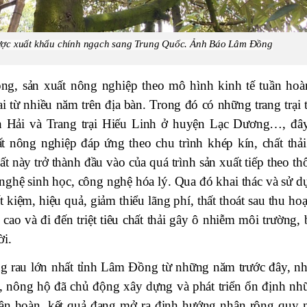
 được xuất khẩu chính ngạch sang Trung Quốc. Ảnh Báo Lâm Đồng
, sản xuất nông nghiệp theo mô hình kinh tế tuần hoà
 từ nhiều năm trên địa bàn. Trong đó có những trang trại t
h Hải và Trang trại Hiếu Linh ở huyện Lạc Dương…, đây
ất nông nghiệp đáp ứng theo chu trình khép kín, chất thải
t này trở thành đầu vào của quá trình sản xuất tiếp theo t
 nghệ sinh học, công nghệ hóa lý. Qua đó khai thác và sử d
 kiệm, hiệu quả, giảm thiểu lãng phí, thất thoát sau thu ho
 cao và đi đến triệt tiêu chất thải gây ô nhiễm môi trường,
ời.
rau lớn nhất tỉnh Lâm Đồng từ những năm trước đây, nh
ại, nông hộ đã chủ động xây dựng và phát triển ổn định nh
tuần hoàn, kết quả đang mở ra định hướng nhân rộng quy 