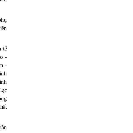
phụ
iến
 tế
o -
n -
ình
kinh
Lạc
ông
hất
uần