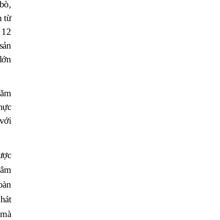
bò,
 từ
 12
 sản
 lớn
năm
thực
với
được
Lâm
oàn
hát
 mà