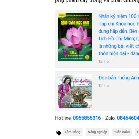
Nhân kỷ niệm 100 
Tạp chí Khoa học P
dung hấp dẫn. Bên 
tịch Hồ Chí Minh; 
là những bài viết 
thôn hiện đại - đá
Tài trợ
Đọc bản Tiếng An
Tài trợ
Hotline:
0965855316
- Zalo:
0846460
Lâm Đồng
Nông nghiệp
tuần hoàn
P