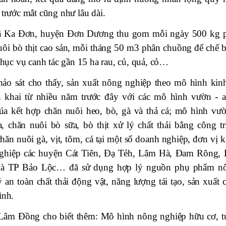
 trước mắt cũng như lâu dài.
ở xã Ka Đơn, huyện Đơn Dương thu gom mỗi ngày 500 kg 
uôi bò thịt cao sản, mỗi tháng 50 m3 phân chuồng để chế b
ục vụ canh tác gần 15 ha rau, củ, quả, cỏ…
 sát cho thấy, sản xuất nông nghiệp theo mô hình kinh
ển khai từ nhiều năm trước đây với các mô hình vườn - a
 lúa kết hợp chăn nuôi heo, bò, gà và thả cá; mô hình vườ
a, chăn nuôi bò sữa, bò thịt xử lý chất thải bằng công tr
chăn nuôi gà, vịt, tôm, cá tại một số doanh nghiệp, đơn vị 
nghiệp các huyện Cát Tiên, Đạ Tẻh, Lâm Hà, Đam Rông, 
à TP Bảo Lộc… đã sử dụng hợp lý nguồn phụ phẩm n
an toàn chất thải động vật, năng lượng tái tạo, sản xuất c
ình.
Lâm Đồng cho biết thêm: Mô hình nông nghiệp hữu cơ, t