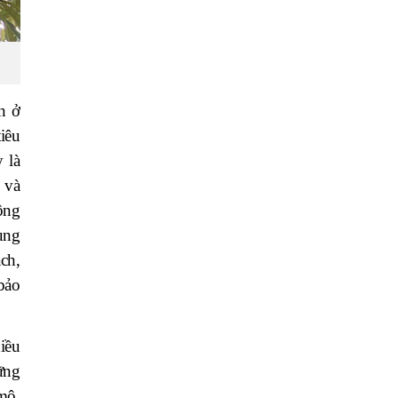
n ở
iêu
 là
 và
hông
ụng
ạch,
 bảo
iều
ững
mô,