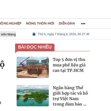
 NÔNG NGHIỆP
NÔNG THÔN MỚI
DIỄN ĐÀN
g lưới các Thành phố Thủ công sáng tạo Thế giới
Thứ 6, ngày 7 tháng 8, 2026, 06:27:50
LÀNG NGHỀ KHẢ
BÀI ĐỌC NHIỀU
Top 5 đơn vị thu
độ
mua phế liệu giá
cao tại TP.HCM
Ngân hàng Thế
giới hợp tác và hỗ
trợ Việt Nam
h
trong đảm bảo an
ninh nguồn nước