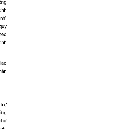
hông
kinh
anh”
 quy
theo
inh
 lao
phần
trợ
ưởng
như
ghị