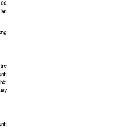
 06
 lần
ơng
 trợ
cạnh
thời
quay
anh