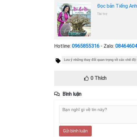
Đọc bản Tiếng An
Tài trợ
Hotline:
0965855316
- Zalo:
0846460
Lưu ý những thay đổi quan trọng về các chế độ
0
Thích
Bình luận
Gửi bình luận