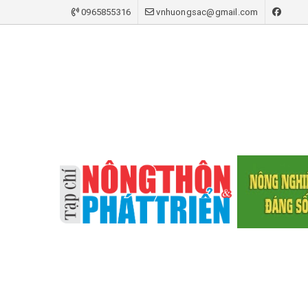
0965855316
vnhuongsac@gmail.com