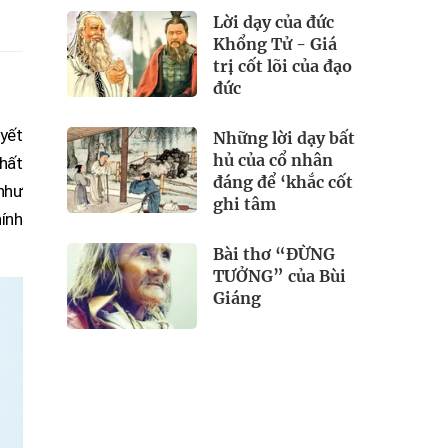
Lời dạy của đức
Khổng Tử - Giá
trị cốt lõi của đạo
đức
uyết
Những lời dạy bất
hủ của cổ nhân
hất
đáng để ‘khắc cốt
 như
ghi tâm
hính
Bài thơ “ĐỪNG
TƯỞNG” của Bùi
Giáng