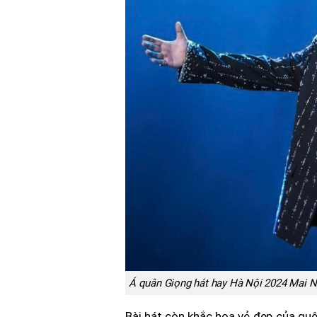
Á quân Giọng hát hay Hà Nội 2024 Mai N
Bài hát còn khắc họa vẻ đẹp của quê