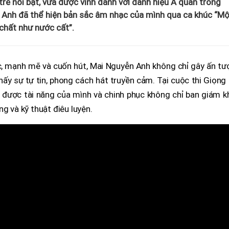
trẻ nổi bật, vừa được vinh danh với danh hiệu Á quân trong
. Anh đã thể hiện bản sắc âm nhạc của mình qua ca khúc “M
chất như nước cất”.
c, mạnh mẽ và cuốn hút, Mai Nguyễn Anh không chỉ gây ấn tư
hấy sự tự tin, phong cách hát truyền cảm. Tại cuộc thi Giọng
 được tài năng của mình và chinh phục không chỉ ban giám k
g và kỹ thuật điêu luyện.