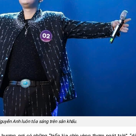
guyễn Anh luôn tỏa sáng trên sân khấu.
 hương, nơi có những “biển lúa chín vàng thơm ngát trời”, “