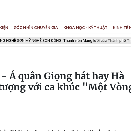
KIỆN
GÓC NHÌN CHUYÊN GIA
KHOA HỌC - KỸ THUẬT
KINH TẾ
SƠN MỸ NGHỆ SƠN ĐỒNG: Thành viên Mạng lưới các Thành phố Thủ công sá
- Á quân Giọng hát hay Hà
 tượng với ca khúc "Một Vòn