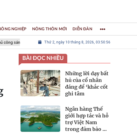
 NÔNG NGHIỆP
NÔNG THÔN MỚI
DIỄN ĐÀN
ng tạo Thế giới
Thứ 2, ngày 10 tháng 8, 2026, 03:50:57
LÀNG NGHỀ KHẢM TRAI, SƠN MÀI CHUYÊN MỸ - Thàn
BÀI ĐỌC NHIỀU
Những lời dạy bất
hủ của cổ nhân
đáng để ‘khắc cốt
g
ghi tâm
Ngân hàng Thế
giới hợp tác và hỗ
trợ Việt Nam
trong đảm bảo an
ninh nguồn nước