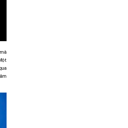
ự mà
Một
qua
n âm