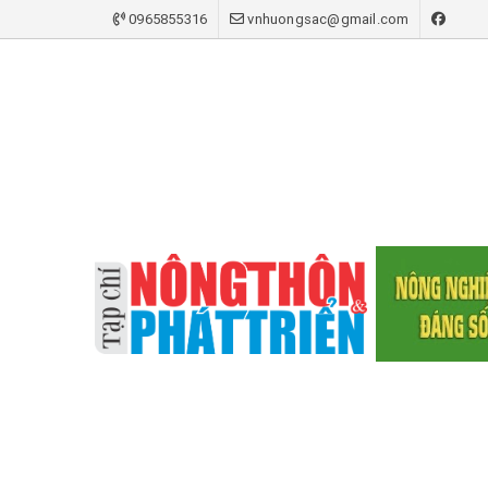
0965855316
vnhuongsac@gmail.com