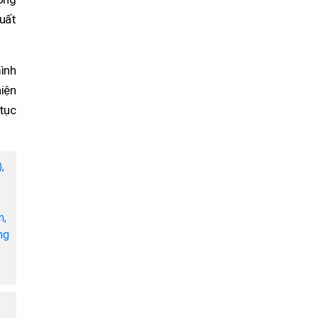
uất
ình
hiện
 tục
,
m,
ng