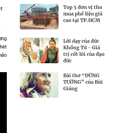
Top 5 đơn vị thu
ột
mua phế liệu giá
cao tại TP.HCM
ợng
Lời dạy của đức
 hát
Khổng Tử - Giá
trị cốt lõi của đạo
hảo
đức
Bài thơ “ĐỪNG
TƯỞNG” của Bùi
Giáng