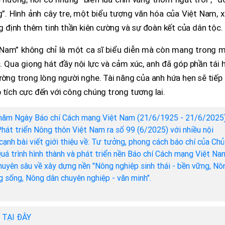
. Hình ảnh cây tre, một biểu tượng văn hóa của Việt Nam, x
ng định thêm tinh thần kiên cường và sự đoàn kết của dân tộc.
Nam” không chỉ là một ca sĩ biểu diễn mà còn mang trong m
c. Qua giọng hát đầy nội lực và cảm xúc, anh đã góp phần tái 
ường trong lòng người nghe. Tài năng của anh hứa hẹn sẽ tiếp
 tích cực đến với công chúng trong tương lai.
năm Ngày Báo chí Cách mạng Việt Nam (21/6/1925 - 21/6/2025)
hát triển Nông thôn Việt Nam ra số 99 (6/2025) với nhiều nội
cạnh bài viết giới thiệu về: Tư tưởng, phong cách báo chí của Chủ
Quá trình hình thành và phát triển nền Báo chí Cách mạng Việt Na
chuyên sâu về xây dựng nền "Nông nghiệp sinh thái - bền vững, Nô
ng sống, Nông dân chuyên nghiệp - văn minh".
h TẠI ĐÂY