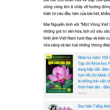
sông cùng êm ả chảy về hướng đông”
hiện từ câu đầu tiên của bài hát, khẳ
Mai Nguyễn Anh với “Một Vòng Việt 
những giá trị văn hóa, lịch sử sâu sắ
hình ảnh Việt Nam tươi đẹp và kiên c
tỏa sáng và lan toả những thông điệp
Nhân kỷ niệm 100 
Tạp chí Khoa học P
dung hấp dẫn. Bên 
tịch Hồ Chí Minh; 
là những bài viết 
thôn hiện đại - đá
Tài trợ
Đọc bản Tiếng An