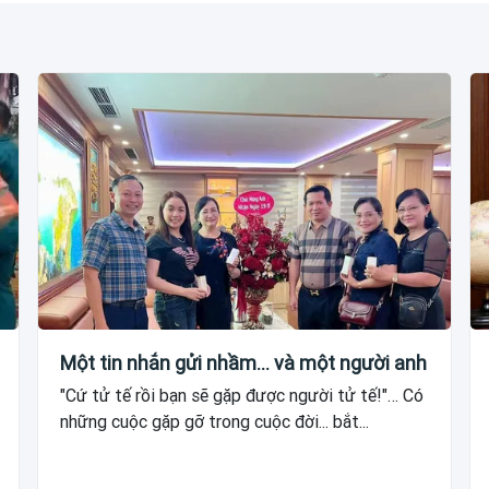
Một tin nhắn gửi nhầm... và một người anh
"Cứ tử tế rồi bạn sẽ gặp được người tử tế!"… Có
những cuộc gặp gỡ trong cuộc đời... bắt...