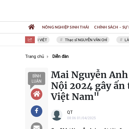
NÔNG NGHIỆP SINH THÁI
CHÍNH SÁCH – SỰ 
ÁI TIM NGƯỜI VIỆT
Thạc sĩ NGUYỄN VĂN CHÍ
LÀNG NGHỀ 
Trang chủ
Diễn đàn
Mai Nguyễn Anh 
BÌNH
LUẬN
Nội 2024 gây ấn
Việt Nam"
QT
08:06 01/04/2025