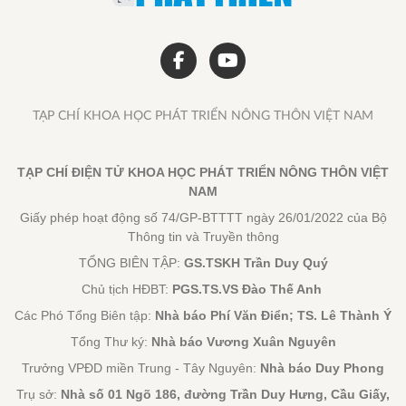
Ngoại giao được vun đắp từ
những cánh đồng, giảng đường
và bản sắc văn hóa
13:28 30/07/2026
Đại tiệc sinh nhật 1 tuổi Tam
Quốc Huyễn Tướng VNG sôi
động cùng Hoa Nhật Huỳnh
13:01 30/07/2026
Dịch vụ rút tiền thẻ tín dụng -
Giải pháp tài chính hay rủi ro
tiềm ẩn?
11:09 30/07/2026
Gợi ý các ưu tiên về đất và nước