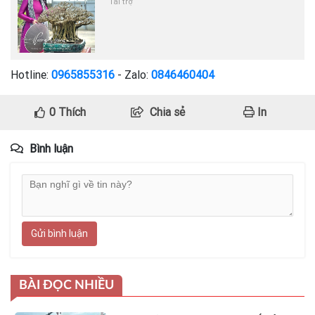
Tài trợ
Hotline:
0965855316
- Zalo:
0846460404
0
Thích
Chia sẻ
In
Bình luận
Gửi bình luận
BÀI ĐỌC NHIỀU