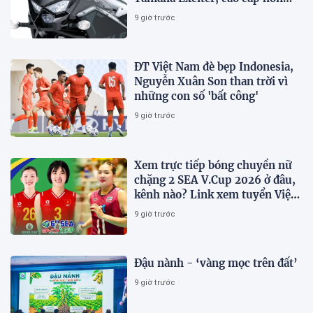
Honda Winner R, giá rẻ so với
9 giờ trước
trang bị
ĐT Việt Nam đè bẹp Indonesia,
Nguyễn Xuân Son than trời vì
những con số 'bất công'
9 giờ trước
Xem trực tiếp bóng chuyền nữ
chặng 2 SEA V.Cup 2026 ở đâu,
kênh nào? Link xem tuyển Việt
Nam thi đấu
9 giờ trước
Đậu nành - ‘vàng mọc trên đất’
9 giờ trước