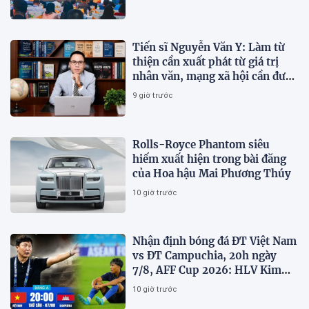
Tiến sĩ Nguyễn Văn Y: Làm từ
thiện cần xuất phát từ giá trị
nhân văn, mạng xã hội cần được
sử dụng bằng văn hóa và trách
9 giờ trước
nhiệm
Rolls-Royce Phantom siêu
hiếm xuất hiện trong bài đăng
của Hoa hậu Mai Phương Thúy
10 giờ trước
Nhận định bóng đá ĐT Việt Nam
vs ĐT Campuchia, 20h ngày
7/8, AFF Cup 2026: HLV Kim
Sang-sik tiết lộ kế hoạch nhân
10 giờ trước
sự