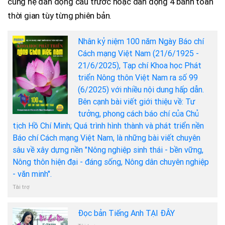
cùng hệ dẫn động cầu trước hoặc dẫn động 4 bánh toàn
thời gian tùy từng phiên bản.
Nhân kỷ niệm 100 năm Ngày Báo chí
Cách mạng Việt Nam (21/6/1925 -
21/6/2025), Tạp chí Khoa học Phát
triển Nông thôn Việt Nam ra số 99
(6/2025) với nhiều nội dung hấp dẫn.
Bên cạnh bài viết giới thiệu về: Tư
tưởng, phong cách báo chí của Chủ
tịch Hồ Chí Minh; Quá trình hình thành và phát triển nền
Báo chí Cách mạng Việt Nam, là những bài viết chuyên
sâu về xây dựng nền "Nông nghiệp sinh thái - bền vững,
Nông thôn hiện đại - đáng sống, Nông dân chuyên nghiệp
- văn minh".
Tài trợ
Đọc bản Tiếng Anh TẠI ĐÂY