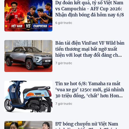
Dự đoán kết quả, tỷ số Việt Nam
vs Campuchia - AFF Cup 2026:
Nhận định bóng đá hôm nay 6/8
6 giờ trước
Bán tải điện VinFast VF Wild bản
tiền thương mại bất ngờ xuất
hiện với loạt thay đổi đáng chú
ý
7 giờ trước
Tin xe hot 6/8: Yamaha ra mắt
‘vua xe ga’ 125cc mới, giá nhỉnh
30 triệu đồng, ‘chất’ hơn Honda
Vision và SH Mode
7 giờ trước
ĐT bóng chuyền nữ Việt Nam