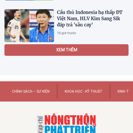
Cầu thủ Indonesia hạ thấp ĐT
Việt Nam, HLV Kim Sang Sik
đáp trả 'sâu cay'
10 giờ trước
Loa vi tính là gì và khác loa
Bluetooth di động như thế nào?
08:07 31/07/2026
Kỷ luật ông Nguyễn Quang
Thiều và nhiều lãnh đạo NXB
Hội Nhà văn
18:35 30/07/2026