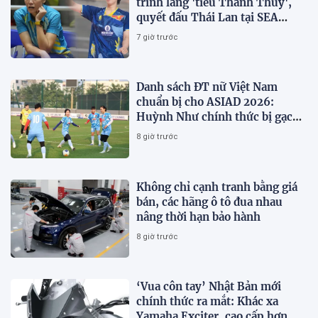
trình làng 'tiểu Thanh Thúy',
quyết đấu Thái Lan tại SEA
V.Cup 2026
7 giờ trước
Danh sách ĐT nữ Việt Nam
chuẩn bị cho ASIAD 2026:
Huỳnh Như chính thức bị gạch
tên
8 giờ trước
Không chỉ cạnh tranh bằng giá
bán, các hãng ô tô đua nhau
nâng thời hạn bảo hành
8 giờ trước
‘Vua côn tay’ Nhật Bản mới
chính thức ra mắt: Khác xa
Yamaha Exciter, cao cấp hơn