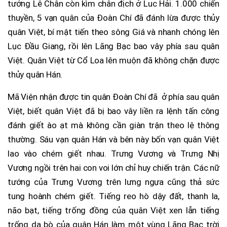
tướng Lê Chân còn kìm chân địch ở Luc Hải. 1.000 chiến
thuyền, 5 vạn quân của Đoàn Chí đã đánh lừa được thủy
quân Việt, bí mật tiến theo sông Giá và nhanh chóng lên
Lục Đầu Giang, rồi lên Lãng Bạc bao vây phía sau quân
Việt. Quân Việt từ Cổ Loa lên muộn đã không chặn được
thủy quân Hán.
Mã Viện nhận được tin quân Đoàn Chí đã ở phía sau quân
Việt, biết quân Việt đã bị bao vây liền ra lệnh tấn công
đánh giết ào ạt mà không cần giàn trận theo lệ thông
thường. Sáu vạn quân Hán và bên này bốn vạn quân Việt
lao vào chém giết nhau. Trưng Vương và Trưng Nhị
Vương ngồi trên hai con voi lớn chỉ huy chiến trận. Các nữ
tướng của Trưng Vương trên lưng ngựa cũng thả sức
tung hoành chém giết. Tiếng reo hò dậy đất, thanh la,
não bạt, tiếng trống đồng của quân Việt xen lẫn tiếng
trống da bò của quân Hán làm một vùng Lãng Bạc trời