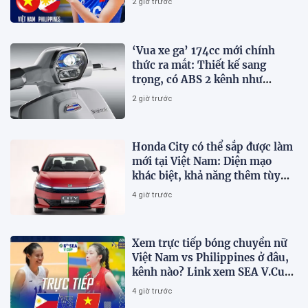
2 giờ trước
‘Vua xe ga’ 174cc mới chính
thức ra mắt: Thiết kế sang
trọng, có ABS 2 kênh như
Honda SH, giá hấp dẫn
2 giờ trước
Honda City có thể sắp được làm
mới tại Việt Nam: Diện mạo
khác biệt, khả năng thêm tùy
chọn hybrid?
4 giờ trước
Xem trực tiếp bóng chuyền nữ
Việt Nam vs Philippines ở đâu,
kênh nào? Link xem SEA V.Cup
2026 mới nhất
4 giờ trước