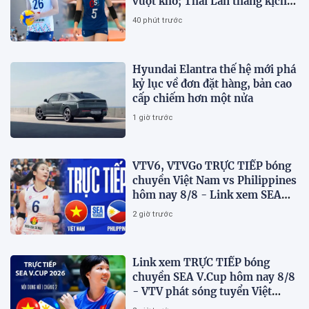
vượt khó; Thái Lan thắng kịch
tính
40 phút trước
Hyundai Elantra thế hệ mới phá
kỷ lục về đơn đặt hàng, bản cao
cấp chiếm hơn một nửa
1 giờ trước
VTV6, VTVGo TRỰC TIẾP bóng
chuyền Việt Nam vs Philippines
hôm nay 8/8 - Link xem SEA
V.Cup 2026 mới nhất
2 giờ trước
Link xem TRỰC TIẾP bóng
chuyền SEA V.Cup hôm nay 8/8
- VTV phát sóng tuyển Việt
Nam đấu Philippines