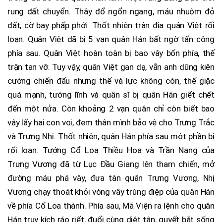
rung đất chuyển. Thây đổ ngổn ngang, máu nhuộm đỏ
đất, cờ bay phấp phới. Thốt nhiên trận địa quân Việt rối
loạn. Quân Việt đã bị 5 vạn quân Hán bất ngờ tấn công
phía sau. Quân Việt hoàn toàn bị bao vây bốn phía, thế
trận tan vỡ. Tuy vậy, quân Việt gan dạ, vẫn anh dũng kiên
cường chiến đấu nhưng thế và lực không còn, thế giặc
quá mạnh, tướng lĩnh và quân sĩ bị quân Hán giết chết
đến một nửa. Còn khoảng 2 vạn quân chỉ còn biết bao
vây lấy hai con voi, đem thân mình bảo vệ cho Trưng Trắc
và Trưng Nhị. Thốt nhiên, quân Hán phía sau một phần bị
rối loạn. Tướng Cổ Loa Thiều Hoa và Trần Nang của
Trưng Vương đã từ Lục Đầu Giang lên tham chiến, mở
đường máu phá vây, đưa tàn quân Trưng Vương, Nhị
Vương chạy thoát khỏi vòng vây trùng điệp của quân Hán
về phía Cổ Loa thành. Phía sau, Mã Viện ra lệnh cho quân
Hán truy kích ráo riết, đuổi cùng diệt tận, quyết bắt sống