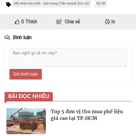
Mỹ nhân hào kiệt - Anh hùng (Tiểu thuyết lịch sử)
Kỳ 38
0
Thích
Chia sẻ
In
Bình luận
Gửi bình luận
BÀI ĐỌC NHIỀU
Top 5 đơn vị thu mua phế liệu
giá cao tại TP.HCM