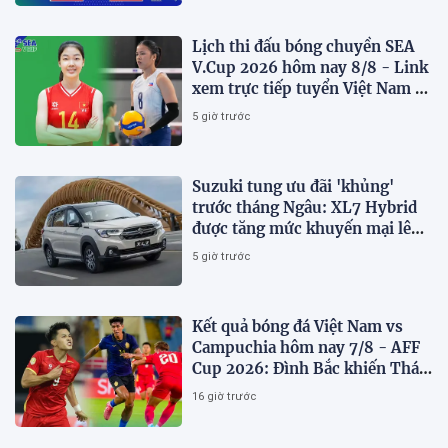
Lịch thi đấu bóng chuyền SEA
V.Cup 2026 hôm nay 8/8 - Link
xem trực tiếp tuyển Việt Nam vs
Philippines
5 giờ trước
Suzuki tung ưu đãi 'khủng'
trước tháng Ngâu: XL7 Hybrid
được tăng mức khuyến mại lên
75 triệu đồng
5 giờ trước
Kết quả bóng đá Việt Nam vs
Campuchia hôm nay 7/8 - AFF
Cup 2026: Đình Bắc khiến Thái
Lan run sợ
16 giờ trước