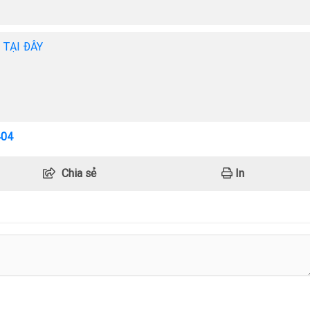
h TẠI ĐÂY
404
Chia sẻ
In