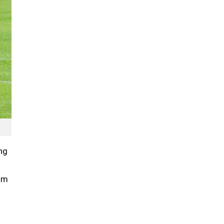
ng
tâm