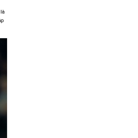
 là
ập