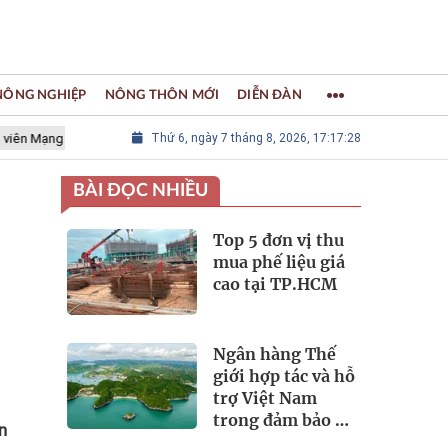
 NÔNG NGHIỆP
NÔNG THÔN MỚI
DIỄN ĐÀN
lưới các Thành phố Thủ công sáng tạo Thế giới
Thứ 6, ngày 7 tháng 8, 2026, 17:17:30
LÀNG NGHỀ KHẢM
BÀI ĐỌC NHIỀU
Top 5 đơn vị thu
mua phế liệu giá
cao tại TP.HCM
Ngân hàng Thế
giới hợp tác và hỗ
trợ Việt Nam
trong đảm bảo an
n
ninh nguồn nước