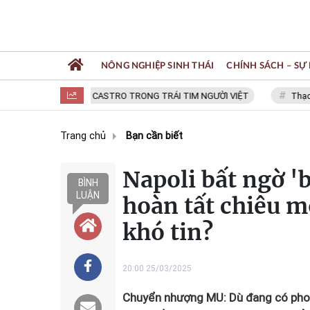
NÔNG NGHIỆP SINH THÁI
CHÍNH SÁCH – SỰ 
FIDEL CASTRO TRONG TRÁI TIM NGƯỜI VIỆT
Thạc sĩ NGU
Trang chủ
Bạn cần biết
Napoli bất ngờ '
BÌNH
LUẬN
hoàn tất chiêu m
khó tin?
20:00 25/03/2025
Chuyển nhượng MU: Dù đang có phon