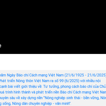
năm Ngày Báo chí Cách mạng Việt Nam (21/6/1925 - 21/6/2025)
hát triển Nông thôn Việt Nam ra số 99 (6/2025) với nhiều nội
cạnh bài viết giới thiệu về: Tư tưởng, phong cách báo chí của Chủ
Quá trình hình thành và phát triển nền Báo chí Cách mạng Việt Na
chuyên sâu về xây dựng nền "Nông nghiệp sinh thái - bền vững, Nô
ng sống, Nông dân chuyên nghiệp - văn minh".