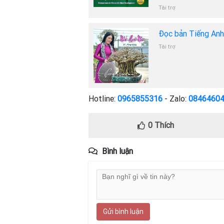
Tài trợ
Đọc bản Tiếng An
Tài trợ
Hotline:
0965855316
- Zalo:
0846460
0
Thích
Bình luận
Gửi bình luận