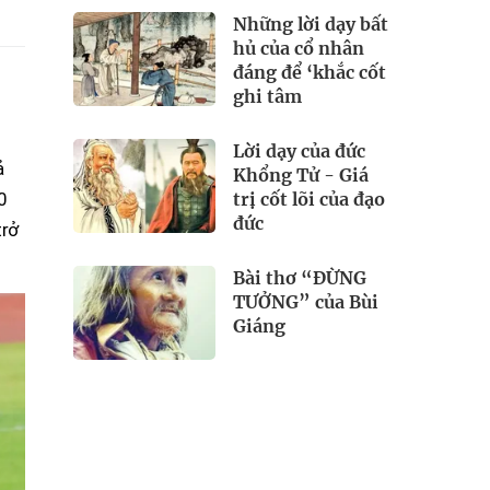
Những lời dạy bất
hủ của cổ nhân
đáng để ‘khắc cốt
ghi tâm
Lời dạy của đức
ả
Khổng Tử - Giá
trị cốt lõi của đạo
0
đức
trở
Bài thơ “ĐỪNG
TƯỞNG” của Bùi
Giáng