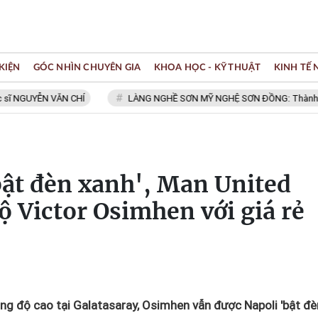
KIỆN
GÓC NHÌN CHUYÊN GIA
KHOA HỌC - KỸ THUẬT
KINH TẾ
YỄN VĂN CHÍ
LÀNG NGHỀ SƠN MỸ NGHỆ SƠN ĐỒNG: Thành viên Mạng 
bật đèn xanh', Man United
ộ Victor Osimhen với giá rẻ
g độ cao tại Galatasaray, Osimhen vẫn được Napoli 'bật đè