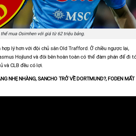
thể mua Osimhen với giá từ 62 triệu bảng.
hợp lý hơn với đội chủ sân Old Trafford. Ở chiều ngược lại,
smus Hojlund và đôi bên hoàn toàn có thể đàm phán để đi tớ
ủ và CLB đều có lợi.
HẮNG NHẸ NHÀNG, SANCHO TRỞ VỀ DORTMUND?, FODEN MẤT