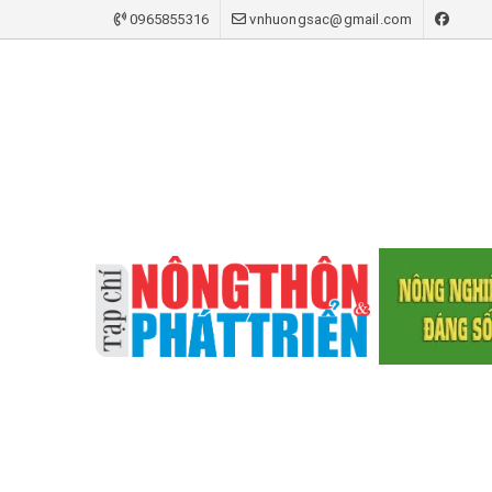
0965855316
vnhuongsac@gmail.com