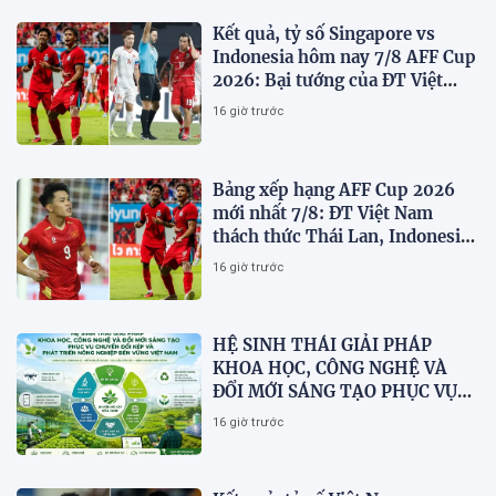
Kết quả, tỷ số Singapore vs
Indonesia hôm nay 7/8 AFF Cup
2026: Bại tướng của ĐT Việt
nam dừng bước sớm
16 giờ trước
Bảng xếp hạng AFF Cup 2026
mới nhất 7/8: ĐT Việt Nam
thách thức Thái Lan, Indonesia
dừng bước
16 giờ trước
HỆ SINH THÁI GIẢI PHÁP
KHOA HỌC, CÔNG NGHỆ VÀ
ĐỔI MỚI SÁNG TẠO PHỤC VỤ
CHUYỂN ĐỔI KÉP VÀ PHÁT
16 giờ trước
TRIỂN NÔNG NGHIỆP BỀN
VỮNG VIỆT NAM