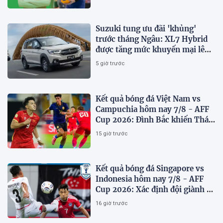
Suzuki tung ưu đãi 'khủng'
trước tháng Ngâu: XL7 Hybrid
được tăng mức khuyến mại lên
75 triệu đồng
5 giờ trước
Kết quả bóng đá Việt Nam vs
Campuchia hôm nay 7/8 - AFF
Cup 2026: Đình Bắc khiến Thái
Lan run sợ
15 giờ trước
Kết quả bóng đá Singapore vs
Indonesia hôm nay 7/8 - AFF
Cup 2026: Xác định đội giành vé
Bán kết
16 giờ trước