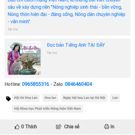
sâu về xây dựng nền "Nông nghiệp sinh thái - bền vững,
Nông thôn hiện đại - đáng sống, Nông dân chuyên nghiệp
- văn minh".
Tài trợ
Đọc bản Tiếng Anh TẠI ĐÂY
Tài trợ
Hotline:
0965855316
- Zalo:
0846460404
Hội thi Hoa Lan
Hoa lan
Ngày hội hoa Lan tại Hà Nội
Lan
Hội Khoa học Phát triển Nông thôn Việt Nam
0
Thích
Chia sẻ
In