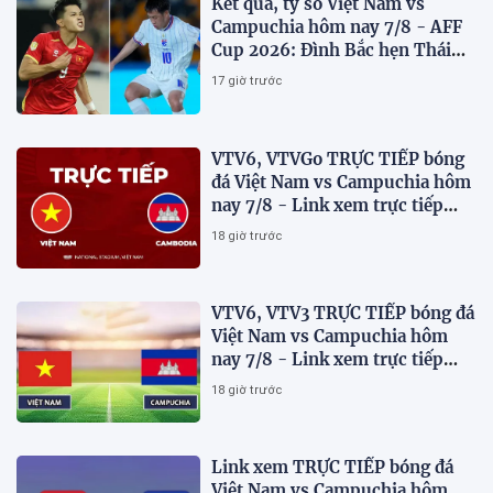
Kết quả, tỷ số Việt Nam vs
Campuchia hôm nay 7/8 - AFF
Cup 2026: Đình Bắc hẹn Thái
Lan ở chung kết?
17 giờ trước
VTV6, VTVGo TRỰC TIẾP bóng
đá Việt Nam vs Campuchia hôm
nay 7/8 - Link xem trực tiếp
AFF Cup 2026 mới nhất
18 giờ trước
VTV6, VTV3 TRỰC TIẾP bóng đá
Việt Nam vs Campuchia hôm
nay 7/8 - Link xem trực tiếp
AFF Cup 2026 mới nhất
18 giờ trước
Link xem TRỰC TIẾP bóng đá
Việt Nam vs Campuchia hôm