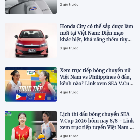
Honda SH, giá hấp dẫn
2 giờ trước
Honda City có thể sắp được làm
mới tại Việt Nam: Diện mạo
khác biệt, khả năng thêm tùy
chọn hybrid?
3 giờ trước
Xem trực tiếp bóng chuyền nữ
Việt Nam vs Philippines ở đâu,
kênh nào? Link xem SEA V.Cup
2026 mới nhất
4 giờ trước
Lịch thi đấu bóng chuyền SEA
V.Cup 2026 hôm nay 8/8 - Link
xem trực tiếp tuyển Việt Nam vs
Philippines
4 giờ trước