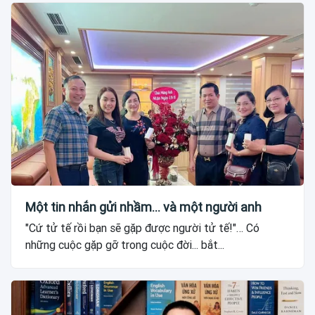
Một tin nhắn gửi nhầm... và một người anh
"Cứ tử tế rồi bạn sẽ gặp được người tử tế!"… Có
những cuộc gặp gỡ trong cuộc đời... bắt...