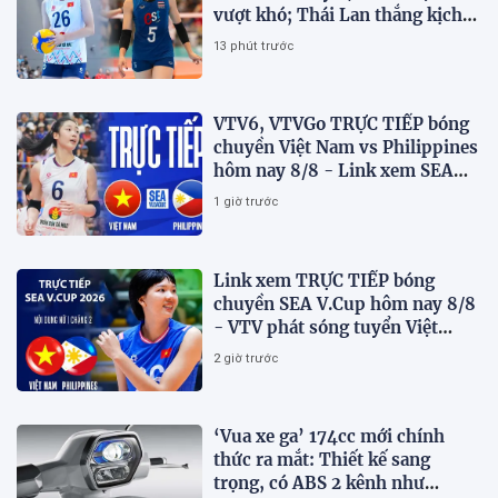
vượt khó; Thái Lan thắng kịch
tính
13 phút trước
VTV6, VTVGo TRỰC TIẾP bóng
chuyền Việt Nam vs Philippines
hôm nay 8/8 - Link xem SEA
V.Cup 2026 mới nhất
1 giờ trước
Link xem TRỰC TIẾP bóng
chuyền SEA V.Cup hôm nay 8/8
- VTV phát sóng tuyển Việt
Nam đấu Philippines
2 giờ trước
‘Vua xe ga’ 174cc mới chính
thức ra mắt: Thiết kế sang
trọng, có ABS 2 kênh như