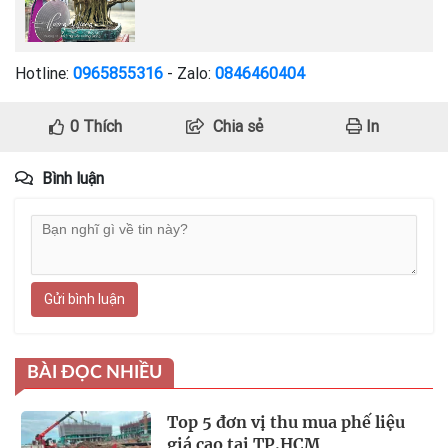
Hotline:
0965855316
- Zalo:
0846460404
0
Thích
Chia sẻ
In
Bình luận
Gửi bình luận
BÀI ĐỌC NHIỀU
Top 5 đơn vị thu mua phế liệu
giá cao tại TP.HCM