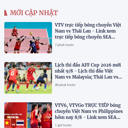
MỚI CẬP NHẬT
VTV trực tiếp bóng chuyền Việt
Nam vs Thái Lan - Link xem
trực tiếp bóng chuyền SEA
V.Cup 2026 hôm nay 9/8
7 phút trước
Lịch thi đấu AFF Cup 2026 mới
nhất 9/8 - Lịch thi đấu Việt
Nam vs Malaysia; Thái Lan vs
Singapore
20 phút trước
VTV6, VTVGo TRỰC TIẾP bóng
chuyền Việt Nam vs Philippines
hôm nay 8/8 - Link xem SEA
V.Cup 2026 mới nhất
1 giờ trước