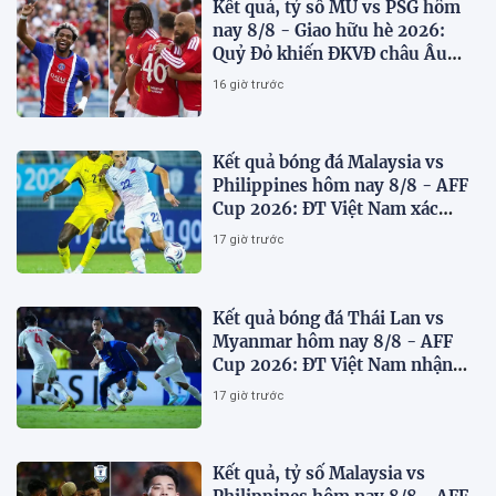
Kết quả, tỷ số MU vs PSG hôm
nay 8/8 - Giao hữu hè 2026:
Quỷ Đỏ khiến ĐKVĐ châu Âu
toát mồ hôi
16 giờ trước
Kết quả bóng đá Malaysia vs
Philippines hôm nay 8/8 - AFF
Cup 2026: ĐT Việt Nam xác
định đối thủ
17 giờ trước
Kết quả bóng đá Thái Lan vs
Myanmar hôm nay 8/8 - AFF
Cup 2026: ĐT Việt Nam nhận
'chiến thư'
17 giờ trước
Kết quả, tỷ số Malaysia vs