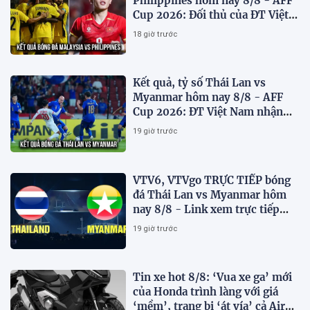
Philippines hôm nay 8/8 - AFF
Cup 2026: Đối thủ của ĐT Việt
Nam lộ diện
18 giờ trước
Kết quả, tỷ số Thái Lan vs
Myanmar hôm nay 8/8 - AFF
Cup 2026: ĐT Việt Nam nhận
tin vui
19 giờ trước
VTV6, VTVgo TRỰC TIẾP bóng
đá Thái Lan vs Myanmar hôm
nay 8/8 - Link xem trực tiếp
AFF Cup 2026 mới nhất
19 giờ trước
Tin xe hot 8/8: ‘Vua xe ga’ mới
của Honda trình làng với giá
‘mềm’, trang bị ‘át vía’ cả Air