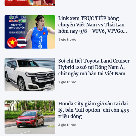
Link xem TRỰC TIẾP bóng
chuyền Việt Nam vs Thái Lan
hôm nay 9/8 - VTV6, VTVGo
trực tiếp SEA V.Cup 2026 mới
1 giờ trước
nhất
Soi chi tiết Toyota Land Cruiser
Hybrid 2026 tại Đông Nam Á,
chờ ngày mở bán tại Việt Nam
1 giờ trước
Honda City giảm giá sâu tại đại
lý, bản 'full option' chỉ còn 499
triệu đồng
3 giờ trước