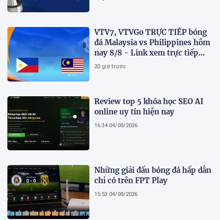
VTV7, VTVGo TRỰC TIẾP bóng
đá Malaysia vs Philippines hôm
nay 8/8 - Link xem trực tiếp
AFF Cup 2026 mới nhất
20 giờ trước
Review top 5 khóa học SEO AI
online uy tín hiện nay
16:34 04/08/2026
Những giải đấu bóng đá hấp dẫn
chỉ có trên FPT Play
15:53 04/08/2026