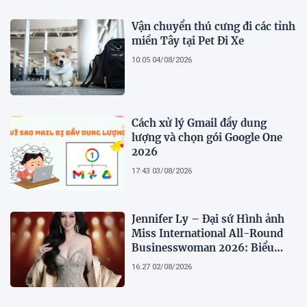
Vận chuyển thú cưng đi các tỉnh
miền Tây tại Pet Đi Xe
10:05 04/08/2026
Cách xử lý Gmail đầy dung
lượng và chọn gói Google One
2026
17:43 03/08/2026
Jennifer Ly – Đại sứ Hình ảnh
Miss International All-Round
Businesswoman 2026: Biểu
tượng của nhan sắc, trí tuệ và
16:27 02/08/2026
bản lĩnh