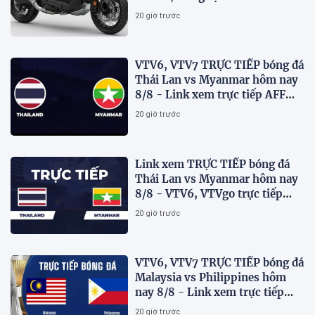
Blade và SH
20 giờ trước
VTV6, VTV7 TRỰC TIẾP bóng đá
Thái Lan vs Myanmar hôm nay
8/8 - Link xem trực tiếp AFF
Cup 2026 mới nhất
20 giờ trước
Link xem TRỰC TIẾP bóng đá
Thái Lan vs Myanmar hôm nay
8/8 - VTV6, VTVgo trực tiếp
AFF Cup 2026
20 giờ trước
VTV6, VTV7 TRỰC TIẾP bóng đá
Malaysia vs Philippines hôm
nay 8/8 - Link xem trực tiếp
AFF Cup 2026 mới nhất
20 giờ trước