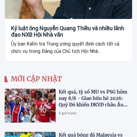
Kỷ luật ông Nguyễn Quang Thiều và nhiều lãnh
đạo NXB Hội Nhà văn
Ủy ban Kiểm tra Trung ương quyết định cách tất cả
chức vụ trong Đảng của Chủ tịch Hội Nhà...
MỚI CẬP NHẬT
Kết quả, tỷ số MU vs PSG hôm
nay 8/8 - Giao hữu hè 2026:
Quỷ Đỏ khiến ĐKVĐ châu Âu
toát mồ hôi
5 giờ trước
Kết quả bóng đá Malaysia vs