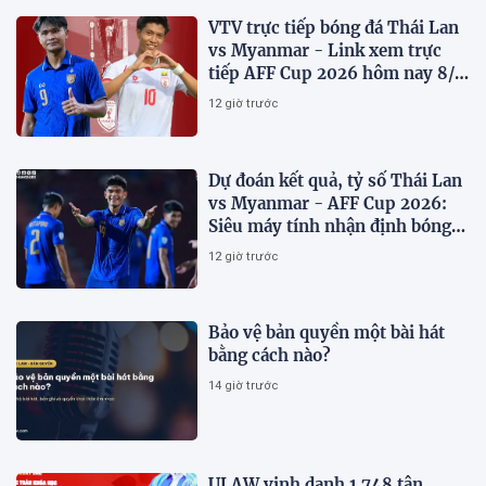
VTV trực tiếp bóng đá Thái Lan
vs Myanmar - Link xem trực
tiếp AFF Cup 2026 hôm nay 8/8
trên VTV6
12 giờ trước
Dự đoán kết quả, tỷ số Thái Lan
vs Myanmar - AFF Cup 2026:
Siêu máy tính nhận định bóng
đá hôm nay 8/8
12 giờ trước
Bảo vệ bản quyền một bài hát
bằng cách nào?
14 giờ trước
ULAW vinh danh 1.748 tân