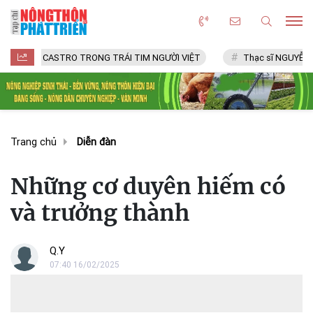
CASTRO TRONG TRÁI TIM NGƯỜI VIỆT
Thạc sĩ NGUYỄN VĂN CHÍ
Trang chủ
Diễn đàn
Những cơ duyên hiếm có
và trưởng thành
Q.Y
07:40 16/02/2025