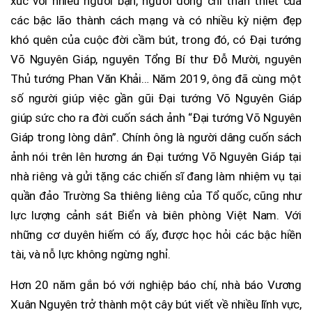
xúc với nhiều người bạn, người đồng chí thân thiết của
các bậc lão thành cách mạng và có nhiều kỳ niệm đẹp
khó quên của cuộc đời cầm bút, trong đó, có Đại tướng
Võ Nguyên Giáp, nguyên Tổng Bí thư Đỗ Mười, nguyên
Thủ tướng Phan Văn Khải… Năm 2019, ông đã cùng một
số người giúp việc gần gũi Đại tướng Võ Nguyên Giáp
giúp sức cho ra đời cuốn sách ảnh “Đại tướng Võ Nguyên
Giáp trong lòng dân”. Chính ông là người dâng cuốn sách
ảnh nói trên lên hương án Đại tướng Võ Nguyên Giáp tại
nhà riêng và gửi tặng các chiến sĩ đang làm nhiệm vụ tại
quần đảo Trường Sa thiêng liêng của Tổ quốc, cũng như
lực lượng cảnh sát Biển và biên phòng Việt Nam. Với
những cơ duyên hiếm có ấy, được học hỏi các bậc hiền
tài, và nỗ lực không ngừng nghỉ.
Hơn 20 năm gắn bó với nghiệp báo chí, nhà báo Vương
Xuân Nguyên trở thành một cây bút viết về nhiều lĩnh vực,