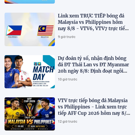
Link xem TRỰC TIẾP bóng đá
Malaysia vs Philippines hôm
nay 8/8 - VTV6, VTV7 trực tiếp
AFF Cup 2026
9 giờ trước
Dự đoán tỷ số, nhận định bóng
đá ĐT Thái Lan vs ĐT Myanmar
20h ngày 8/8: Định đoạt ngôi
đầu bảng
10 giờ trước
VTV trực tiếp bóng đá Malaysia
vs Philippines - Link xem trực
tiếp AFF Cup 2026 hôm nay 8/8
trên VTV7
12 giờ trước