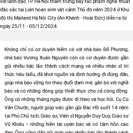
với lãnh đạo TP Hà Nội thăm trưng bày tác phẩm nghệ thuật
đặc sắc tại Liên hoan sinh vật cảnh Thủ đô năm 2024 ở Khu
đô thị Mailand Hà Nội City (An Khánh - Hoài Đức) diễn ra từ
ngày 25/11 - 05/12/2024.
Không chỉ có cơ duyên hiếm có với nhà báo Đỗ Phượng,
nhà báo Vương Xuân Nguyên còn có cơ duyên được gần
gũi nhiều bậc lão thành cách mạng và nhiều nhân sĩ trí
thức tiêu biểu, đã khơi nguồn và định hướng đi đúng đắn,
giúp nhà báo vững tin theo đuổi đam mê, gắn bó với nghề
báo và có những đóng góp thiết thực cho cả cộng đồng.
Ông có những tháng ngày được đi theo và học hỏi: Cụ Cù
Văn Chước, người giúp việc gần gũi Bác Hồ suốt 14 năm
tại Phủ Chủ tịch; Giáo sư, Viện sĩ Nguyễn Duy Quý, Giáo sư
Vũ Khiêu – những hiền tài uyên bác và có tâm hồn cao
đẹp. Ông cũng dẫn gũi giúp việc nhiều bậc lão thành cách