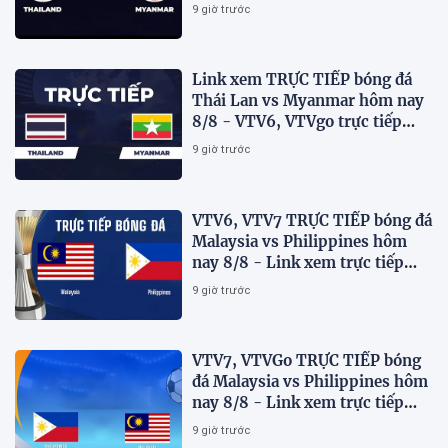
Cup 2026 mới nhất
9 giờ trước
Link xem TRỰC TIẾP bóng đá
Thái Lan vs Myanmar hôm nay
8/8 - VTV6, VTVgo trực tiếp
AFF Cup 2026
9 giờ trước
VTV6, VTV7 TRỰC TIẾP bóng đá
Malaysia vs Philippines hôm
nay 8/8 - Link xem trực tiếp
AFF Cup 2026 mới nhất
9 giờ trước
VTV7, VTVGo TRỰC TIẾP bóng
đá Malaysia vs Philippines hôm
nay 8/8 - Link xem trực tiếp
AFF Cup 2026 mới nhất
9 giờ trước