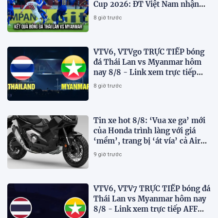
Cup 2026: ĐT Việt Nam nhận
tin vui
8 giờ trước
VTV6, VTVgo TRỰC TIẾP bóng
đá Thái Lan vs Myanmar hôm
nay 8/8 - Link xem trực tiếp
AFF Cup 2026 mới nhất
8 giờ trước
Tin xe hot 8/8: ‘Vua xe ga’ mới
của Honda trình làng với giá
‘mềm’, trang bị ‘át vía’ cả Air
Blade và SH
9 giờ trước
VTV6, VTV7 TRỰC TIẾP bóng đá
Thái Lan vs Myanmar hôm nay
8/8 - Link xem trực tiếp AFF