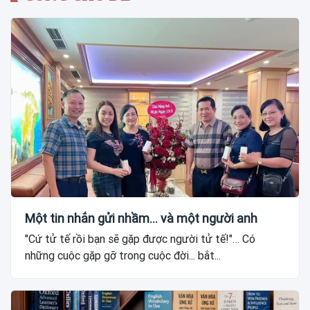
Một tin nhắn gửi nhầm... và một người anh
"Cứ tử tế rồi bạn sẽ gặp được người tử tế!"… Có
những cuộc gặp gỡ trong cuộc đời... bắt...