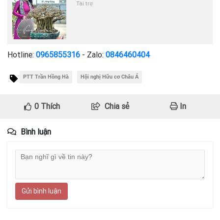
Tài trợ
Hotline:
0965855316
- Zalo:
0846460404
PTT Trần Hồng Hà
Hội nghị Hữu cơ Châu Á
0
Thích
Chia sẻ
In
Bình luận
Gửi bình luận