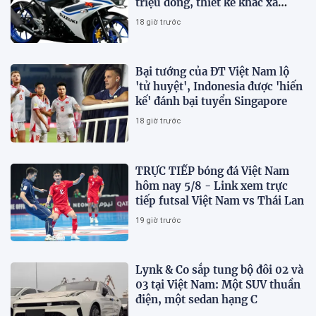
triệu đồng, thiết kế khác xa
Honda Winner R và Yamaha
18 giờ trước
Exciter
Bại tướng của ĐT Việt Nam lộ
'tử huyệt', Indonesia được 'hiến
kế' đánh bại tuyển Singapore
18 giờ trước
TRỰC TIẾP bóng đá Việt Nam
hôm nay 5/8 - Link xem trực
tiếp futsal Việt Nam vs Thái Lan
19 giờ trước
Lynk & Co sắp tung bộ đôi 02 và
03 tại Việt Nam: Một SUV thuần
điện, một sedan hạng C