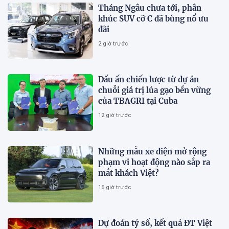
Tháng Ngâu chưa tới, phân
khúc SUV cỡ C đã bùng nổ ưu
đãi
2 giờ trước
Dấu ấn chiến lược từ dự án
chuỗi giá trị lúa gạo bền vững
của TBAGRI tại Cuba
12 giờ trước
Những mẫu xe điện mở rộng
phạm vi hoạt động nào sắp ra
mắt khách Việt?
16 giờ trước
Dự đoán tỷ số, kết quả ĐT Việt