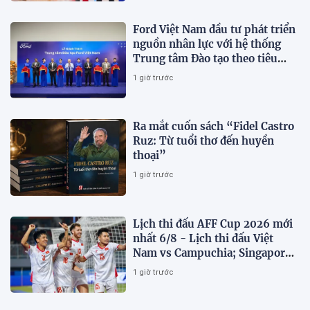
Ford Việt Nam đầu tư phát triển
nguồn nhân lực với hệ thống
Trung tâm Đào tạo theo tiêu
chuẩn toàn cầu
1 giờ trước
Ra mắt cuốn sách “Fidel Castro
Ruz: Từ tuổi thơ đến huyền
thoại”
1 giờ trước
Lịch thi đấu AFF Cup 2026 mới
nhất 6/8 - Lịch thi đấu Việt
Nam vs Campuchia; Singapore
vs Indonesia
1 giờ trước