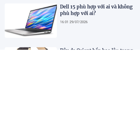
Dell 15 phù hợp với ai và không
phù hợp với ai?
16:01 29/07/2026
Dây da Orient bền bao lâu trong
khí hậu nóng ẩm Việt Nam?
16:00 29/07/2026
Muốn hiểu AI, tôi bắt đầu học
về bán dẫn
13:14 29/07/2026
SABECO và VFF gia hạn hợp tác