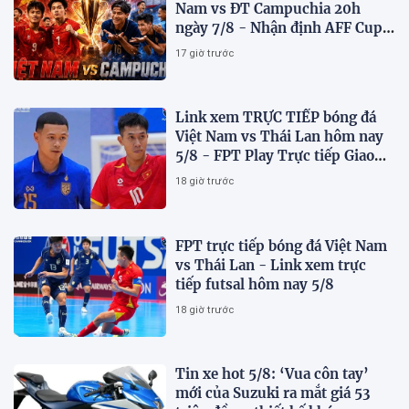
Nam vs ĐT Campuchia 20h
ngày 7/8 - Nhận định AFF Cup
2026
17 giờ trước
Link xem TRỰC TIẾP bóng đá
Việt Nam vs Thái Lan hôm nay
5/8 - FPT Play Trực tiếp Giao
hữu futsal 2026
18 giờ trước
FPT trực tiếp bóng đá Việt Nam
vs Thái Lan - Link xem trực
tiếp futsal hôm nay 5/8
18 giờ trước
Tin xe hot 5/8: ‘Vua côn tay’
mới của Suzuki ra mắt giá 53