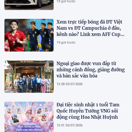
19 giờ trước
Xem trực tiếp bóng đá ĐT Việt
Nam vs ĐT Campuchia ở đâu,
kênh nào? Link xem AFF Cup
2026 trên VTV3, VTV6
19 giờ trước
Ngoại giao được vun đắp từ
những cánh đồng, giảng đường
và bản sắc văn hóa
13:28 30/07/2026
Đại tiệc sinh nhật 1 tuổi Tam
Quốc Huyễn Tướng VNG sôi
động cùng Hoa Nhật Huỳnh
13:01 30/07/2026