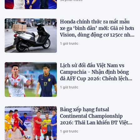
Honda chính thức ra mắt mẫu
xe ga ‘bình dân’ mới: Giá rẻ hơn
Vision, dùng động cơ 125cc như
SH Mode
1 giờ trước
Lịch sử đối đầu Việt Nam vs
Campuchia - Nhận định bóng
đá AFF Cup 2026: Chênh lệch
đẳng cấp
1 giờ trước
Bảng xếp hạng futsal
Continental Championship
2026: Thái Lan khiến ĐT Việt
Nam 'vỡ mộng' vô địch
1 giờ trước