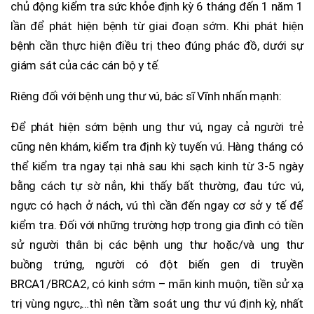
chủ động kiểm tra sức khỏe định kỳ 6 tháng đến 1 năm 1
lần để phát hiện bệnh từ giai đoạn sớm. Khi phát hiện
bệnh cần thực hiện điều trị theo đúng phác đồ, dưới sự
giám sát của các cán bộ y tế.
Riêng đối với bệnh ung thư vú, bác sĩ Vĩnh nhấn mạnh:
Để phát hiện sớm bệnh ung thư vú, ngay cả người trẻ
cũng nên khám, kiểm tra định kỳ tuyến vú. Hàng tháng có
thể kiểm tra ngay tại nhà sau khi sạch kinh từ 3-5 ngày
bằng cách tự sờ nắn, khi thấy bất thường, đau tức vú,
ngực có hạch ở nách, vú thì cần đến ngay cơ sở y tế để
kiểm tra. Đối với những trường hợp trong gia đình có tiền
sử người thân bị các bệnh ung thư hoặc/và ung thư
buồng trứng, người có đột biến gen di truyền
BRCA1/BRCA2, có kinh sớm – mãn kinh muộn, tiền sử xạ
trị vùng ngực,…thì nên tầm soát ung thư vú định kỳ, nhất