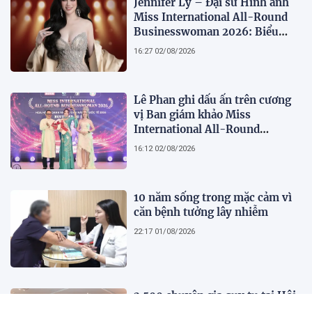
Jennifer Ly – Đại sứ Hình ảnh
Miss International All-Round
Businesswoman 2026: Biểu
tượng của nhan sắc, trí tuệ và
16:27 02/08/2026
bản lĩnh
Lê Phan ghi dấu ấn trên cương
vị Ban giám khảo Miss
International All-Round
Businesswoman 2026: Thanh
16:12 02/08/2026
lịch, trí tuệ và lan tỏa giá trị của
người phụ nữ hiện đại
10 năm sống trong mặc cảm vì
căn bệnh tưởng lây nhiễm
22:17 01/08/2026
2.500 chuyên gia quy tụ tại Hội
nghị Khoa học 2026 của Bệnh