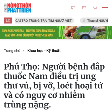
CASTRO TRONG TRÁI TIM NGƯỜI VIỆT
Thạc sĩ NGUYỄN VĂN CHÍ
Trang chủ
Khoa học - Kỹ thuật
Phú Thọ: Người bệnh đắp
thuốc Nam điều trị ung
thư vú, bị vỡ, loét hoại tử
và có nguy cơ nhiễm
trùng nặng.