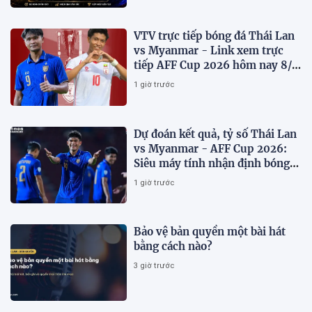
VTV trực tiếp bóng đá Thái Lan
vs Myanmar - Link xem trực
tiếp AFF Cup 2026 hôm nay 8/8
trên VTV6
1 giờ trước
Dự đoán kết quả, tỷ số Thái Lan
vs Myanmar - AFF Cup 2026:
Siêu máy tính nhận định bóng
đá hôm nay 8/8
1 giờ trước
Bảo vệ bản quyền một bài hát
bằng cách nào?
3 giờ trước