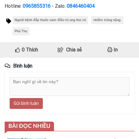
Hotline:
0965855316
- Zalo:
0846460404
Người bệnh đắp thuốc nam điều trị ung thư vú
nhiễm trùng nặng.
Phú Thọ
0
Thích
Chia sẻ
In
Bình luận
Gửi bình luận
BÀI ĐỌC NHIỀU