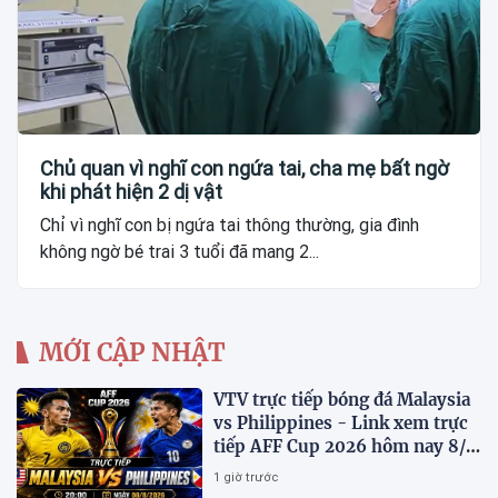
Chủ quan vì nghĩ con ngứa tai, cha mẹ bất ngờ
khi phát hiện 2 dị vật
Chỉ vì nghĩ con bị ngứa tai thông thường, gia đình
không ngờ bé trai 3 tuổi đã mang 2...
MỚI CẬP NHẬT
VTV trực tiếp bóng đá Malaysia
vs Philippines - Link xem trực
tiếp AFF Cup 2026 hôm nay 8/8
trên VTV7
1 giờ trước