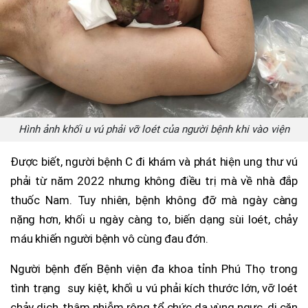
Hình ảnh khối u vú phải vỡ loét của người bệnh khi vào viện
Được biết, người bệnh C đi khám và phát hiện ung thư vú
phải từ năm 2022 nhưng không điều trị mà về nhà đắp
thuốc Nam. Tuy nhiên, bệnh không đỡ mà ngày càng
nặng hơn, khối u ngày càng to, biến dạng sùi loét, chảy
máu khiến người bệnh vô cùng đau đớn.
Người bệnh đến Bệnh viện đa khoa tỉnh Phú Thọ trong
tình trạng suy kiệt, khối u vú phải kích thước lớn, vỡ loét
chảy dịch, thâm nhiễm rộng tổ chức da vùng ngực, di căn