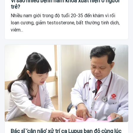
Vì sao nhiều bệnh nam khoa xuất hiện ở người
trẻ?
Nhiều nam giới trong độ tuổi 20-35 đến khám vì rối
loạn cương, giảm testosterone, bất thường tinh dịch,
viêm...
Bác sĩ ‘cân não’ xử trí ca Lupus ban đỏ cùng lúc