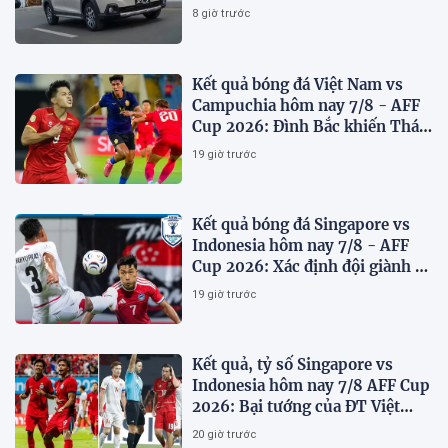
75 triệu đồng
8 giờ trước
Kết quả bóng đá Việt Nam vs
Campuchia hôm nay 7/8 - AFF
Cup 2026: Đình Bắc khiến Thái
Lan run sợ
19 giờ trước
Kết quả bóng đá Singapore vs
Indonesia hôm nay 7/8 - AFF
Cup 2026: Xác định đội giành vé
Bán kết
19 giờ trước
Kết quả, tỷ số Singapore vs
Indonesia hôm nay 7/8 AFF Cup
2026: Bại tướng của ĐT Việt
nam dừng bước sớm
20 giờ trước