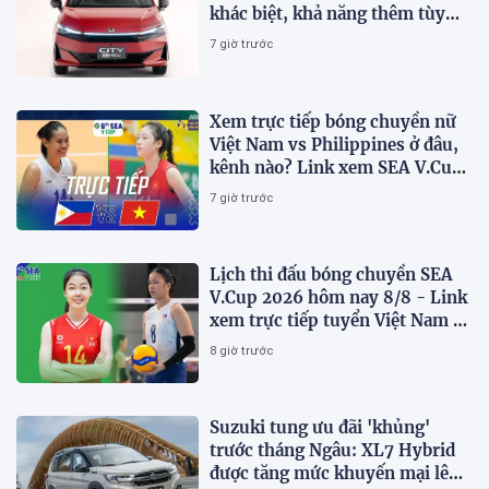
khác biệt, khả năng thêm tùy
chọn hybrid?
7 giờ trước
Xem trực tiếp bóng chuyền nữ
Việt Nam vs Philippines ở đâu,
kênh nào? Link xem SEA V.Cup
2026 mới nhất
7 giờ trước
Lịch thi đấu bóng chuyền SEA
V.Cup 2026 hôm nay 8/8 - Link
xem trực tiếp tuyển Việt Nam vs
Philippines
8 giờ trước
Suzuki tung ưu đãi 'khủng'
trước tháng Ngâu: XL7 Hybrid
được tăng mức khuyến mại lên