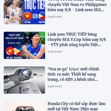
chuyền Việt Nam vs Philippines
hôm nay 8/8 - Link xem SEA
V.Cup 2026 mới nhất
5 giờ trước
Link xem TRỰC TIẾP bóng
chuyền SEA V.Cup hôm nay 8/8
- VTV phát sóng tuyển Việt
Nam đấu Philippines
5 giờ trước
‘Vua xe ga’ 174cc mới chính
thức ra mắt: Thiết kế sang
trọng, có ABS 2 kênh như
Honda SH, giá hấp dẫn
5 giờ trước
Honda City có thể sắp được làm
mới tại Việt Nam: Diện mạo