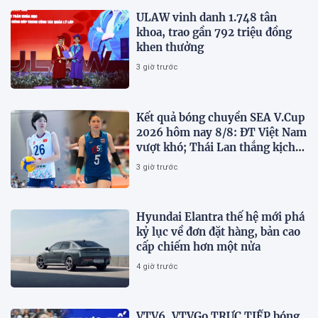
ULAW vinh danh 1.748 tân
khoa, trao gần 792 triệu đồng
khen thưởng
3 giờ trước
Kết quả bóng chuyền SEA V.Cup
2026 hôm nay 8/8: ĐT Việt Nam
vượt khó; Thái Lan thắng kịch
tính
3 giờ trước
Hyundai Elantra thế hệ mới phá
kỷ lục về đơn đặt hàng, bản cao
cấp chiếm hơn một nửa
4 giờ trước
VTV6, VTVGo TRỰC TIẾP bóng