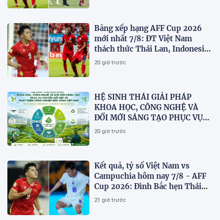
Bảng xếp hạng AFF Cup 2026
mới nhất 7/8: ĐT Việt Nam
thách thức Thái Lan, Indonesia
dừng bước
20 giờ trước
HỆ SINH THÁI GIẢI PHÁP
KHOA HỌC, CÔNG NGHỆ VÀ
ĐỔI MỚI SÁNG TẠO PHỤC VỤ
CHUYỂN ĐỔI KÉP VÀ PHÁT
20 giờ trước
TRIỂN NÔNG NGHIỆP BỀN
VỮNG VIỆT NAM
Kết quả, tỷ số Việt Nam vs
Campuchia hôm nay 7/8 - AFF
Cup 2026: Đình Bắc hẹn Thái
Lan ở chung kết?
21 giờ trước