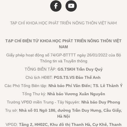
TẠP CHÍ KHOA HỌC PHÁT TRIỂN NÔNG THÔN VIỆT NAM
TẠP CHÍ ĐIỆN TỬ KHOA HỌC PHÁT TRIỂN NÔNG THÔN VIỆT
NAM
Giấy phép hoạt động số 74/GP-BTTTT ngày 26/01/2022 của Bộ
Thông tin và Truyền thông
TỔNG BIÊN TẬP:
GS.TSKH Trần Duy Quý
Chủ tịch HĐBT:
PGS.TS.VS Đào Thế Anh
Các Phó Tổng Biên tập:
Nhà báo Phí Văn Điển; TS. Lê Thành Ý
Tổng Thư ký:
Nhà báo Vương Xuân Nguyên
Trưởng VPĐD miền Trung - Tây Nguyên:
Nhà báo Duy Phong
Trụ sở:
Nhà số 01 Ngõ 186, đường Trần Duy Hưng, Cầu Giấy,
Hà Nội
VPGD:
Tầng 2, HH02C, Khu đô thị Thanh Hà, Cự Khê, Thanh