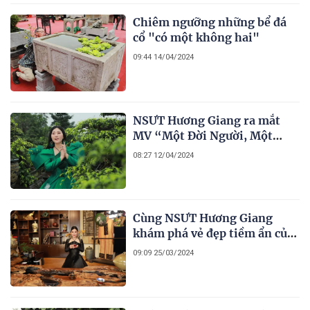
Chiêm ngưỡng những bể đá
cổ "có một không hai"
09:44 14/04/2024
NSƯT Hương Giang ra mắt
MV “Một Đời Người, Một
Rừng Cây” với thông điệp tri
08:27 12/04/2024
ân
Cùng NSƯT Hương Giang
khám phá vẻ đẹp tiềm ẩn của
làng gốm cổ Bát Tràng
09:09 25/03/2024