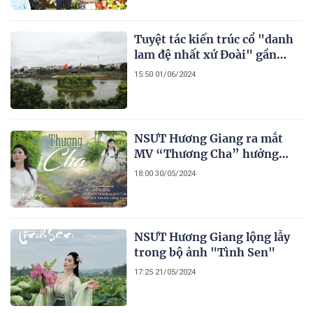
Tuyệt tác kiến trúc cổ "danh
lam đệ nhất xứ Đoài" gần
400 năm tuổi
15:50 01/06/2024
NSƯT Hương Giang ra mắt
MV “Thương Cha” hưởng
ứng Ngày Của Cha năm 2024
18:00 30/05/2024
NSƯT Hương Giang lộng lẫy
trong bộ ảnh "Tình Sen"
17:25 21/05/2024