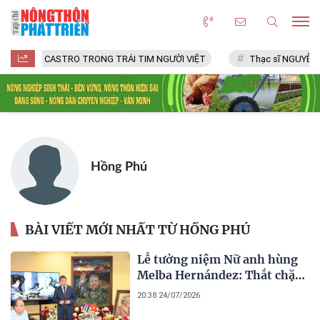
FIDEL CASTRO TRONG TRÁI TIM NGƯỜI VIỆT
Thạc sĩ NGUYỄN V
Hồng Phú
BÀI VIẾT MỚI NHẤT TỪ HỒNG PHÚ
Lễ tưởng niệm Nữ anh hùng
Melba Hernández: Thắt chặt
tình hữu nghị đặc biệt Việt
20:38 24/07/2026
Nam - Cuba