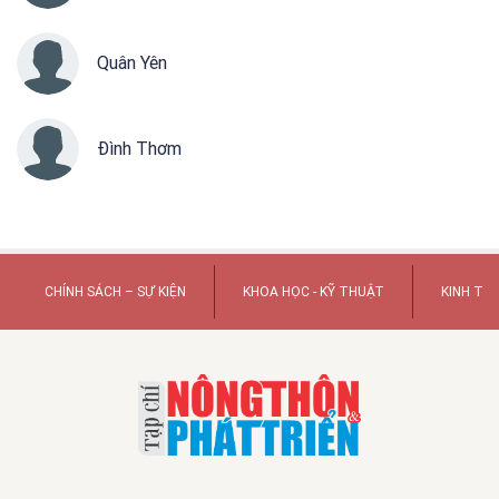
Quân Yên
Đình Thơm
CHÍNH SÁCH – SỰ KIỆN
KHOA HỌC - KỸ THUẬT
KINH TẾ