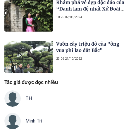
Khám phá vẻ đẹp độc đáo của
“Danh lam đệ nhất Xứ Đoài”
cùng NSƯT Hương Giang
10:25 02/03/2024
Vườn cây triệu đô của "ông
vua phi lao đất Bắc"
23:06 21/10/2022
Tác giả được đọc nhiều
TH
Minh Trí