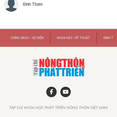
Đình Thơm
CHÍNH SÁCH – SỰ KIỆN
KHOA HỌC - KỸ THUẬT
KINH TẾ
TẠP CHÍ KHOA HỌC PHÁT TRIỂN NÔNG THÔN VIỆT NAM