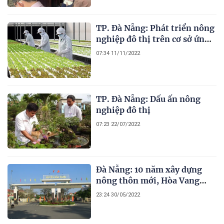
TP. Đà Nẵng: Phát triển nông
nghiệp đô thị trên cơ sở ứng
dụng công nghệ cao
07:34 11/11/2022
TP. Đà Nẵng: Dấu ấn nông
nghiệp đô thị
07:23 22/07/2022
Đà Nẵng: 10 năm xây dựng
nông thôn mới, Hòa Vang
thay đổi ra sao?
23:24 30/05/2022