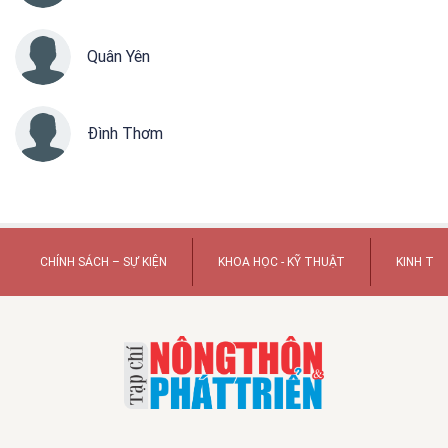
Quân Yên
Đình Thơm
CHÍNH SÁCH – SỰ KIỆN
KHOA HỌC - KỸ THUẬT
KINH TẾ