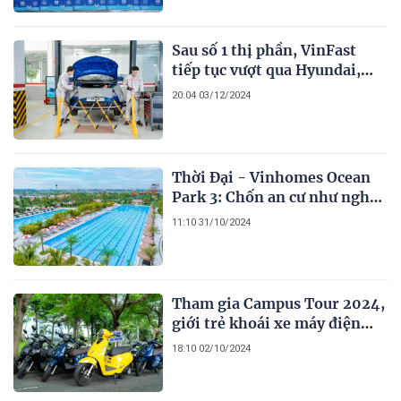
Sau số 1 thị phần, VinFast
tiếp tục vượt qua Hyundai,
Toyota để trở thành số 1 về
20:04 03/12/2024
mạng lưới xưởng dịch vụ
Thời Đại - Vinhomes Ocean
Park 3: Chốn an cư như nghỉ
dưỡng của các cư dân thời
11:10 31/10/2024
thượng
Tham gia Campus Tour 2024,
giới trẻ khoái xe máy điện
VinFast vì “đẹp, giá tốt, chạy
18:10 02/10/2024
mượt mà”