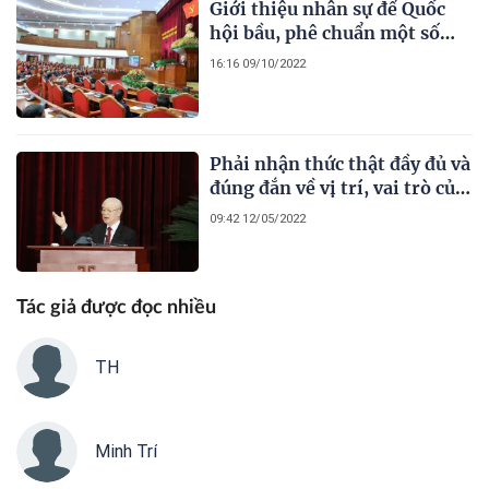
Giới thiệu nhân sự để Quốc
hội bầu, phê chuẩn một số
chức danh
16:16 09/10/2022
Phải nhận thức thật đầy đủ và
đúng đắn về vị trí, vai trò của
tam nông
09:42 12/05/2022
Tác giả được đọc nhiều
TH
Minh Trí