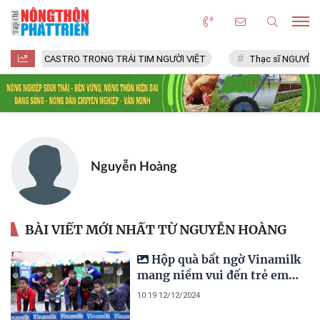
FIDEL CASTRO TRONG TRÁI TIM NGƯỜI VIỆT
Thạc sĩ NGUYỄN V
Nguyễn Hoàng
BÀI VIẾT MỚI NHẤT TỪ NGUYỄN HOÀNG
Hộp quà bất ngờ Vinamilk
mang niềm vui đến trẻ em
vùng cao
10:19 12/12/2024