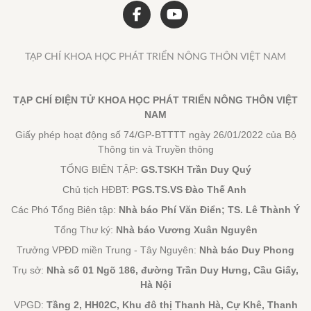
TẠP CHÍ KHOA HỌC PHÁT TRIỂN NÔNG THÔN VIỆT NAM
TẠP CHÍ ĐIỆN TỬ KHOA HỌC PHÁT TRIỂN NÔNG THÔN VIỆT
NAM
Giấy phép hoạt động số 74/GP-BTTTT ngày 26/01/2022 của Bộ
Thông tin và Truyền thông
TỔNG BIÊN TẬP:
GS.TSKH Trần Duy Quý
Chủ tịch HĐBT:
PGS.TS.VS Đào Thế Anh
Các Phó Tổng Biên tập:
Nhà báo Phí Văn Điển; TS. Lê Thành Ý
Tổng Thư ký:
Nhà báo Vương Xuân Nguyên
Trưởng VPĐD miền Trung - Tây Nguyên:
Nhà báo Duy Phong
Trụ sở:
Nhà số 01 Ngõ 186, đường Trần Duy Hưng, Cầu Giấy,
Hà Nội
VPGD:
Tầng 2, HH02C, Khu đô thị Thanh Hà, Cự Khê, Thanh