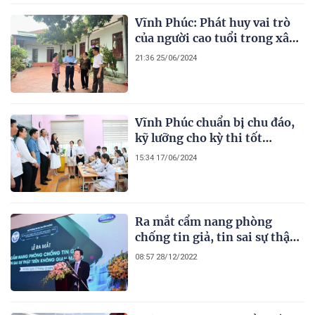
Vĩnh Phúc: Phát huy vai trò
của người cao tuổi trong xây
dựng nông thôn mới kiểu
21:36 25/06/2024
mẫu ở Vĩnh Tường
Vĩnh Phúc chuẩn bị chu đáo,
kỹ lưỡng cho kỳ thi tốt
nghiệp THPT
15:34 17/06/2024
Ra mắt cẩm nang phòng
chống tin giả, tin sai sự thật
trên không gian mạng
08:57 28/12/2022