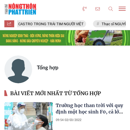
FIDEL CASTRO TRONG TRÁI TIM NGƯỜI VIỆT
Thạc sĩ NGUYỄN V
Tổng hợp
BÀI VIẾT MỚI NHẤT TỪ TỔNG HỢP
Trường học than trời với quy
định một học sinh F0, cả lớp
phải xét nghiệm
09:54 02/03/2022