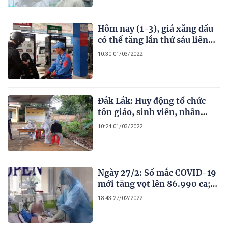
Hôm nay (1-3), giá xăng dầu
có thể tăng lần thứ sáu liên
tiếp
10:30 01/03/2022
Đắk Lắk: Huy động tổ chức
tôn giáo, sinh viên, nhân
viên y tế nghỉ hưu tham gia
10:24 01/03/2022
chống dịch
Ngày 27/2: Số mắc COVID-19
mới tăng vọt lên 86.990 ca;
Phú Thọ đăng ký bổ sung
18:43 27/02/2022
14.838 F0