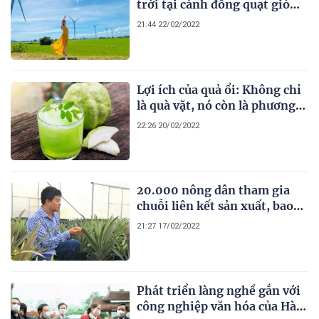
trời tại cánh đồng quạt gió
thanh bình ở Ninh Thuận
21:44 22/02/2022
Lợi ích của quả ổi: Không chỉ
là quà vặt, nó còn là phương
thuốc cho sức khỏe
22:26 20/02/2022
20.000 nông dân tham gia
chuỗi liên kết sản xuất, bao
tiêu các sản phẩm cây ăn quả
21:27 17/02/2022
với Cát Tường
Phát triển làng nghề gắn với
công nghiệp văn hóa của Hà