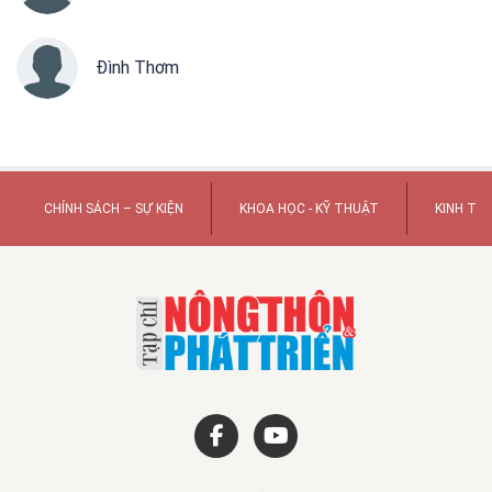
Đình Thơm
CHÍNH SÁCH – SỰ KIỆN
KHOA HỌC - KỸ THUẬT
KINH TẾ