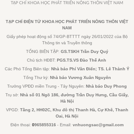
TẠP CHÍ KHOA HỌC PHÁT TRIỂN NÔNG THÔN VIỆT NAM
TẠP CHÍ ĐIỆN TỬ KHOA HỌC PHÁT TRIỂN NÔNG THÔN VIỆT
NAM
Giấy phép hoạt động số 74/GP-BTTTT ngày 26/01/2022 của Bộ
Thông tin và Truyền thông
TỔNG BIÊN TẬP:
GS.TSKH Trần Duy Quý
Chủ tịch HĐBT:
PGS.TS.VS Đào Thế Anh
Các Phó Tổng Biên tập:
Nhà báo Phí Văn Điển; TS. Lê Thành Ý
Tổng Thư ký:
Nhà báo Vương Xuân Nguyên
Trưởng VPĐD miền Trung - Tây Nguyên:
Nhà báo Duy Phong
Trụ sở:
Nhà số 01 Ngõ 186, đường Trần Duy Hưng, Cầu Giấy,
Hà Nội
VPGD:
Tầng 2, HH02C, Khu đô thị Thanh Hà, Cự Khê, Thanh
Oai, Hà Nội
Điện thoại:
0
965855316
- Email:
vnhuongsac@gmail.com