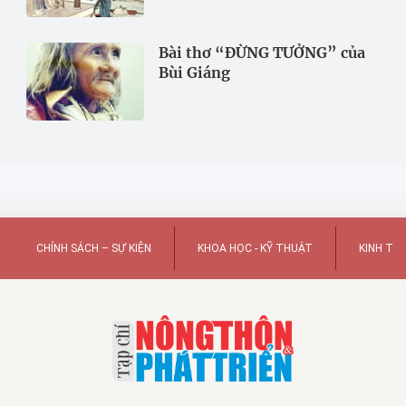
Bài thơ “ĐỪNG TƯỞNG” của
Bùi Giáng
CHÍNH SÁCH – SỰ KIỆN
KHOA HỌC - KỸ THUẬT
KINH TẾ