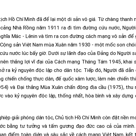
ịch Hồ Chí Minh đã để lại một di sản vô giá. Từ chàng thanh 
 cảng Nhà Rồng năm 1911 ra đi tìm đường cứu nước, Người
nghĩa Mác - Lênin và tìm ra con đường cách mạng vô sản để 
 Cộng sản Việt Nam mùa Xuân năm 1930 - một mốc son chói l
cứu nước lúc bấy giờ. Dưới sự lãnh đạo của Đảng do Người s
m nên thắng lợi vĩ đại của Cách mạng Tháng Tám 1945, khai 
 ra kỷ nguyên độc lập cho dân tộc. Tiếp đó, Người đã dẫn 
ng chiến chống thực dân, đế quốc xâm lược, làm nên chiến t
954) và Đại thắng Mùa Xuân chấn động địa cầu (1975), thu 
 vào kỷ nguyên độc lập, thống nhất, hòa bình và xây dựng 
 nghiệp giải phóng dân tộc, Chủ tịch Hồ Chí Minh còn đặt nền 
ước bằng tư tưởng và tấm gương đạo đức cao cả của mình.
an điểm toàn diện và sâu sắc về cách mạng Việt Nam, kết t