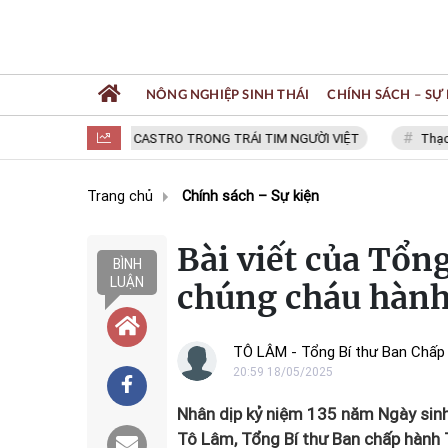
NÔNG NGHIỆP SINH THÁI
CHÍNH SÁCH – SỰ 
FIDEL CASTRO TRONG TRÁI TIM NGƯỜI VIỆT
Thạc sĩ N
Trang chủ
Chính sách – Sự kiện
Bài viết của Tổn
BÌNH
LUẬN
chúng cháu hàn
TÔ LÂM - Tổng Bí thư Ban Chấp
20:59 18/05/2025
Nhân dịp kỷ niệm 135 năm Ngày sinh
Tô Lâm, Tổng Bí thư Ban chấp hành 