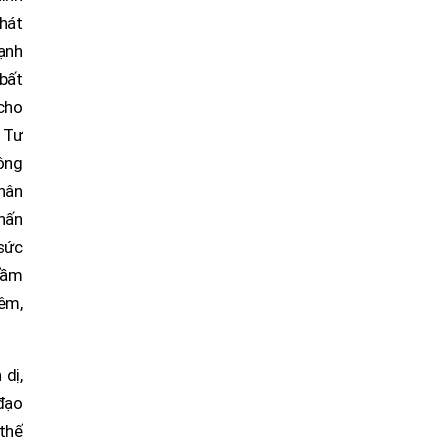
khát
hạnh
 bất
 cho
. Tư
ông
nhân
nhấn
 sức
cầm
êm,
 dị,
đạo
thế