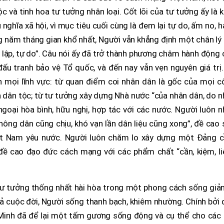
c và tinh hoa tư tưởng nhân loại. Cốt lõi của tư tưởng ấy là 
 nghĩa xã hội, vì mục tiêu cuối cùng là đem lại tự do, ấm no, 
 năm tháng gian khổ nhất, Người vẫn khẳng định một chân lý
c lập, tự do”. Câu nói ấy đã trở thành phương châm hành động
ấu tranh bảo vệ Tổ quốc, và đến nay vẫn vẹn nguyên giá trị
n mọi lĩnh vực: từ quan điểm coi nhân dân là gốc của mọi c
n dân tộc; từ tư tưởng xây dựng Nhà nước “của nhân dân, do 
ngoại hòa bình, hữu nghị, hợp tác với các nước. Người luôn 
hông dân cũng chịu, khó vạn lần dân liệu cũng xong”, đề cao
t Nam yêu nước. Người luôn chăm lo xây dựng một Đảng 
đề cao đạo đức cách mạng với các phẩm chất “cần, kiệm, li
tư tưởng thống nhất hài hòa trong một phong cách sống giản
 cuộc đời, Người sống thanh bạch, khiêm nhường. Chính bởi 
 Minh đã để lại một tấm gương sống động và cụ thể cho các 