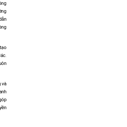
hông
ớng
 dẫn
hông
 tạo
ác.
luôn
g và
danh
 góp
yền