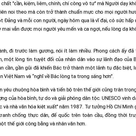
hất "cần, kiệm, liêm, chính, chí công vô tư" mà Người dạy k
 viên noi theo mà còn trở thành chuẩn mực cho mọi người hư
ột Đảng và mỗi con người, ngày hôm qua là vĩ đại, có sức hấp
y mai vẫn được mọi người yêu mến và ca ngợi, nếu lòng dạ k
nh, đi trước làm gương, nói ít làm nhiều. Phong cách ấy đã
 một lòng tin tuyệt đối của nhân dân vào sự lãnh đạo của B
ân cần, gần gũi đã khiến Bác trở thành một lãnh tụ đặc biệt, 
n Việt Nam và “nghĩ về Bác lòng ta trong sáng hơn”.
 yêu chuộng hòa bình và tiến bộ trên thế giới cũng trân trọn
ợng của hòa bình, tự do và giải phóng dân tộc. UNESCO vinh 
ộc và nhà văn hóa kiệt xuất" năm 1987. Tư tưởng Hồ Chí Minh
ranh chống thực dân, đế quốc trên toàn cầu, đồng thời tru
t thế giới công bằng và nhân văn hơn.