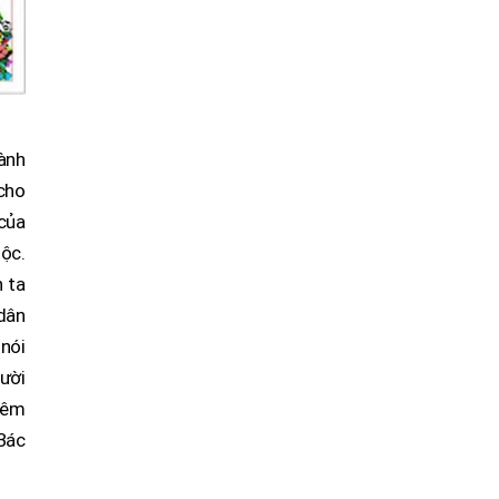
hành
 cho
của
tộc.
 ta
 dân
 nói
gười
thêm
Bác