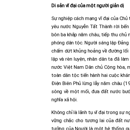
Di sản vĩ đại của một người giản dị
Sự nghiệp cách mạng vĩ đại của Chủ t
yêu nước Nguyễn Tất Thành rời bến
bôn ba khắp năm châu, tiếp thu chủ 
phóng dân tộc. Người sáng lập Đảng
chấm dứt khủng hoảng về đường lối 
lập và rèn luyện, nhân dân ta đã là
nước Việt Nam Dân chủ Cộng hòa, mở
toàn dân tộc tiến hành hai cuộc khá
Điện Biên Phủ lừng lẫy năm châu (1
sông về một mối, đưa đất nước bước
nghĩa xã hội.
Không chỉ là lãnh tụ vĩ đại trong sự
vững chắc cho tương lai của đất n
tưởng của Người là một hệ thống qu