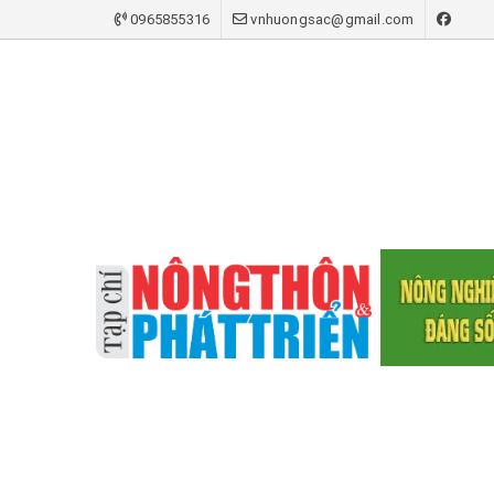
0965855316
vnhuongsac@gmail.com