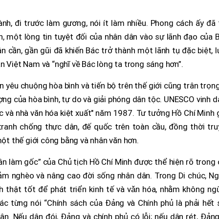
nh, đi trước làm gương, nói ít làm nhiều. Phong cách ấy đã
 một lòng tin tuyệt đối của nhân dân vào sự lãnh đạo của B
ân cần, gần gũi đã khiến Bác trở thành một lãnh tụ đặc biệt, 
n Việt Nam và “nghĩ về Bác lòng ta trong sáng hơn”.
 yêu chuộng hòa bình và tiến bộ trên thế giới cũng trân trọn
ợng của hòa bình, tự do và giải phóng dân tộc. UNESCO vinh 
ộc và nhà văn hóa kiệt xuất" năm 1987. Tư tưởng Hồ Chí Minh
ranh chống thực dân, đế quốc trên toàn cầu, đồng thời tru
t thế giới công bằng và nhân văn hơn.
 dân làm gốc” của Chủ tịch Hồ Chí Minh được thể hiện rõ trong
giảm nghèo và nâng cao đời sống nhân dân. Trong Di chúc, N
h thật tốt để phát triển kinh tế và vǎn hóa, nhằm không ng
ác từng nói “Chính sách của Đảng và Chính phủ là phải hết 
. Nếu dân đói, Đảng và chính phủ có lỗi; nếu dân rét, Đảng