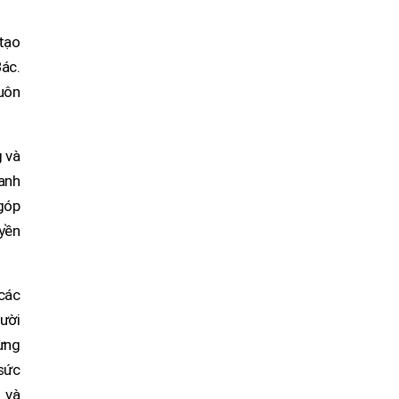
 tạo
ác.
luôn
g và
danh
 góp
yền
 các
gười
ừng
sức
 và