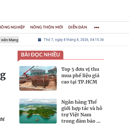
 NÔNG NGHIỆP
NÔNG THÔN MỚI
DIỄN ĐÀN
g lưới các Thành phố Thủ công sáng tạo Thế giới
Thứ 7, ngày 8 tháng 8, 2026, 04:15:37
LÀNG NGHỀ KH
BÀI ĐỌC NHIỀU
Top 5 đơn vị thu
ng
mua phế liệu giá
cao tại TP.HCM
Ngân hàng Thế
giới hợp tác và hỗ
trợ Việt Nam
hí
trong đảm bảo an
ninh nguồn nước