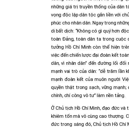
những giá trị truyền thống của dân tộ
vọng độc lập dân tộc gắn liền với chủ
phúc cho nhân dân. Ngay trong những
di bất dịch: “Không có gì quý hơn độ
toàn Đảng, toàn dân ta trong cuộc đ
tưởng Hồ Chí Minh còn thể hiện trê
việc đến chiến lược đại đoàn kết toà
dân, vì nhân dân” đến đường lối đối 
mạnh vai trò của dân: “dễ trăm lần k
mạnh đoàn kết của muôn người Việ
quyền thật trong sạch, vững mạnh; 
chính, chí công vô tư” làm nền tảng.
Ở Chủ tịch Hồ Chí Minh, đạo đức và 
khiêm tốn mà vô cùng cao thượng. Cả
đức trong sáng đó, Chủ tịch Hồ Chí