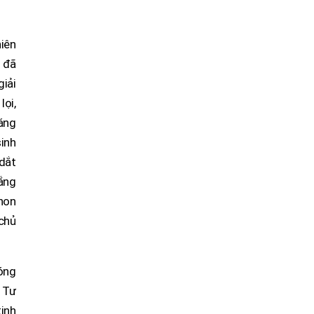
niên
 đã
giải
ọi,
áng
sinh
dắt
hắng
non
chủ
móng
 Tư
inh