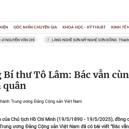
KIỆN
GÓC NHÌN CHUYÊN GIA
KHOA HỌC - KỸ THUẬT
KINH TẾ
GUYỄN VĂN CHÍ
LÀNG NGHỀ SƠN MỸ NGHỆ SƠN ĐỒNG: Thành viên Mạn
g Bí thư Tô Lâm: Bác vẫn cù
h quân
 hành Trung ương Đảng Cộng sản Việt Nam
 của Chủ tịch Hồ Chí Minh (19/5/1890 - 19/5/2025), đồng c
Trung ương Đảng Cộng sản Việt Nam đã có bài viết "Bác vẫn