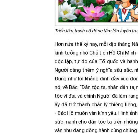
Triển lãm tranh cổ động tấm lớn tuyên tr
Hơn nửa thế kỷ nay, mỗi dịp tháng N
kính tưởng nhớ Chủ tịch Hồ Chí Minh -
độc lập, tự do của Tổ quốc và hạn
Người càng thêm ý nghĩa sâu sắc, nh
Đúng như lời khẳng định đầy xúc độ
nói về Bác: “Dân tộc ta, nhân dân ta
tộc vĩ đại, và chính Người đã làm rạn
ấy đã trở thành chân lý thiêng liên
- Bác Hồ muôn vàn kính yêu. Hình ảnh
sức mạnh cho dân tộc ta trên những 
vẫn như đang đồng hành cùng chúng t