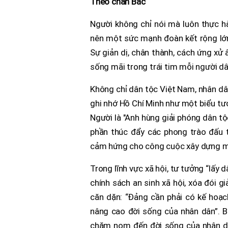
Theo chân Bác
Người không chỉ nói mà luôn thực hà
nên một sức mạnh đoàn kết rộng lớn,
Sự giản dị, chân thành, cách ứng xử 
sống mãi trong trái tim mỗi người dâ
Không chỉ dân tộc Việt Nam, nhân dân
ghi nhớ Hồ Chí Minh như một biểu tư
Người là "Anh hùng giải phóng dân t
phần thúc đẩy các phong trào đấu t
cảm hứng cho công cuộc xây dựng mộ
Trong lĩnh vực xã hội, tư tưởng “lấy
chính sách an sinh xã hội, xóa đói 
căn dặn: “Đảng cần phải có kế hoạc
nâng cao đời sống của nhân dân”. B
chăm nom đến đời sống của nhân dân