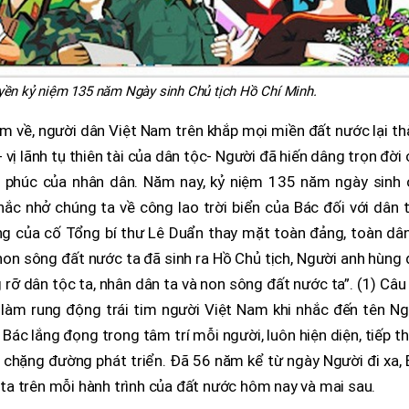
uyền kỷ niệm 135 năm Ngày sinh Chủ tịch Hồ Chí Minh.
ăm về, người dân Việt Nam trên khắp mọi miền đất nước lại t
 vị lãnh tụ thiên tài của dân tộc- Người đã hiến dâng trọn đời
h phúc của nhân dân. Năm nay, kỷ niệm 135 năm ngày sinh 
ắc nhở chúng ta về công lao trời biển của Bác đối với dân 
ng của cố Tổng bí thư Lê Duẩn thay mặt toàn đảng, toàn dân
, non sông đất nước ta đã sinh ra Hồ Chủ tịch, Người anh hùng
g rỡ dân tộc ta, nhân dân ta và non sông đất nước ta”. (1) Câu
g, làm rung động trái tim người Việt Nam khi nhắc đến tên N
 Bác lắng đọng trong tâm trí mỗi người, luôn hiện diện, tiếp 
chặng đường phát triển. Đã 56 năm kể từ ngày Người đi xa, 
a trên mỗi hành trình của đất nước hôm nay và mai sau.