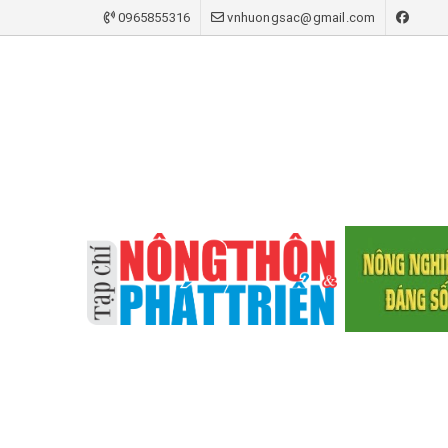
0965855316
vnhuongsac@gmail.com