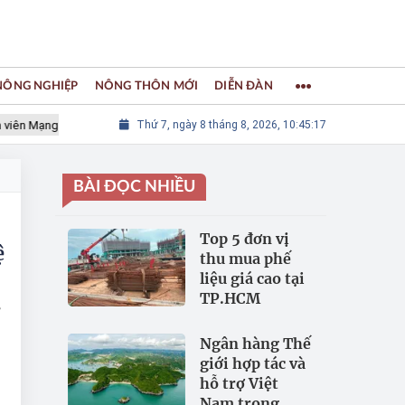
 NÔNG NGHIỆP
NÔNG THÔN MỚI
DIỄN ĐÀN
 Mạng lưới các Thành phố Thủ công sáng tạo Thế giới
Thứ 7, ngày 8 tháng 8, 2026, 10:45:18
LÀNG NGH
BÀI ĐỌC NHIỀU
Top 5 đơn vị
ệ
thu mua phế
liệu giá cao tại
TP.HCM
ứ
Ngân hàng Thế
giới hợp tác và
hỗ trợ Việt
Nam trong