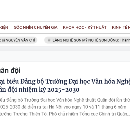
KIỆN
GÓC NHÌN CHUYÊN GIA
KHOA HỌC - KỸ THUẬT
KINH TẾ
ĩ NGUYỄN VĂN CHÍ
LÀNG NGHỀ SƠN MỸ NGHỆ SƠN ĐỒNG: Thành viên
ân đội
đại biểu Đảng bộ Trường Đại học Văn hóa Ngh
ân đội nhiệm kỳ 2025-2030
biểu Đảng bộ Trường Đại học Văn hóa Nghệ thuật Quân đội lần th
2025-2030 đã diễn ra tại Hà Nội vào ngày 10 và 11 tháng 6 năm
tướng Trương Thiên Tô, Phó chủ nhiệm Tổng cục Chính trị Quân
 Việt Nam, đã tham dự và chỉ đạo đại hội. Đại hội tập trung đánh
nhiệm kỳ 2020-2025 và đề ra phương hướng, mục tiêu cho nhiệm