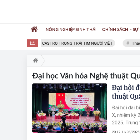
NÔNG NGHIỆP SINH THÁI
CHÍNH SÁCH – SỰ 
FIDEL CASTRO TRONG TRÁI TIM NGƯỜI VIỆT
Thạc s
Đại học Văn hóa Nghệ thuật Qu
Đại hội 
thuật Qu
Đại hội đại 
X, nhiệm kỳ 
2025. Trung 
đội nhân dân
20:17 11/06/2025
giá kết quả 