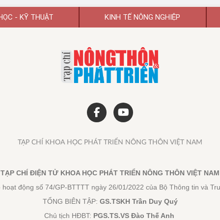
HỌC - KỸ THUẬT
KINH TẾ NÔNG NGHIỆP
TẠP CHÍ KHOA HỌC PHÁT TRIỂN NÔNG THÔN VIỆT NAM
TẠP CHÍ ĐIỆN TỬ KHOA HỌC PHÁT TRIỂN NÔNG THÔN VIỆT NAM
 hoạt động số 74/GP-BTTTT ngày 26/01/2022 của Bộ Thông tin và Tr
TỔNG BIÊN TẬP:
GS.TSKH Trần Duy Quý
Chủ tịch HĐBT:
PGS.TS.VS Đào Thế Anh