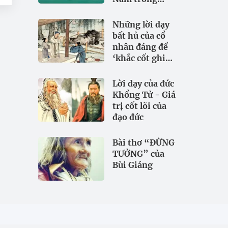
đảm bảo an
ninh nguồn
Những lời dạy
nước
bất hủ của cổ
nhân đáng để
‘khắc cốt ghi
tâm
Lời dạy của đức
Khổng Tử - Giá
trị cốt lõi của
đạo đức
Bài thơ “ĐỪNG
TƯỞNG” của
Bùi Giáng