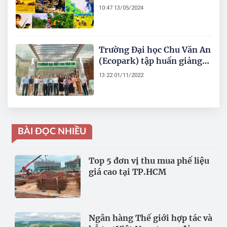
nông dân, thúc đẩy quá
10:47 13/05/2024
trình “tri thức hóa nông
dân”
Trường Đại học Chu Văn An
(Ecopark) tập huấn giảng
viên, xây dựng chuẩn đầu
13:22 01/11/2022
ra chương trình đào tạo
BÀI ĐỌC NHIỀU
Top 5 đơn vị thu mua phế liệu
giá cao tại TP.HCM
Ngân hàng Thế giới hợp tác và