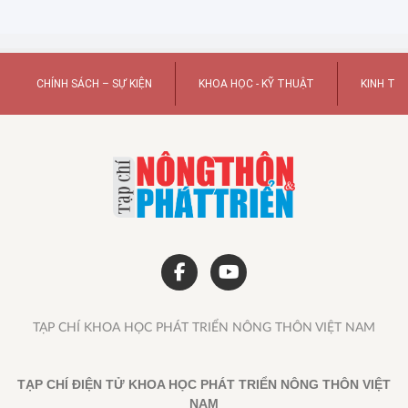
CHÍNH SÁCH – SỰ KIỆN
KHOA HỌC - KỸ THUẬT
KINH TẾ
TẠP CHÍ KHOA HỌC PHÁT TRIỂN NÔNG THÔN VIỆT NAM
TẠP CHÍ ĐIỆN TỬ KHOA HỌC PHÁT TRIỂN NÔNG THÔN VIỆT
NAM