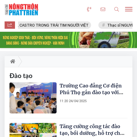
FIDEL CASTRO TRONG TRÁI TIM NGƯỜI VIỆT
Thạc sĩ NGUYỄN 
Đào tạo
Trường Cao đẳng Cơ điện
Phú Thọ gắn đào tạo với
thị trường lao động thông
11:20 24/04/2025
qua ký kết hợp tác với các
doanh nghiệp
Tăng cường công tác đào
tạo, bồi dưỡng, hỗ trợ cho