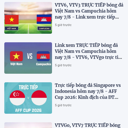
VTV6, VTV3 TRỰC TIẾP bóng đá
Việt Nam vs Campuchia hôm
nay 7/8 - Link xem trực tiếp
AFF Cup 2026 mới nhất
5 giờ trước
Link xem TRỰC TIẾP bóng đá
Việt Nam vs Campuchia hôm
nay 7/8 - VTV6, VTVgo trực tiếp
AFF Cup 2026
5 giờ trước
Trực tiếp bóng đá Singapore vs
Indonesia hôm nay 7/8 - AFF
Cup 2026: Kình địch của ĐT
Việt Nam thua đau?
5 giờ trước
VTVGo, VTV7 TRỰC TIẾP bóng