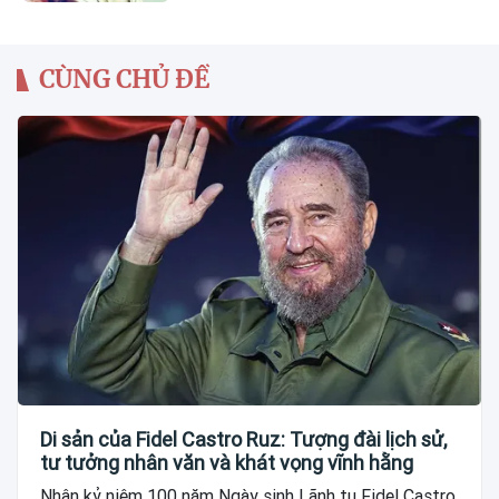
CÙNG CHỦ ĐỀ
Di sản của Fidel Castro Ruz: Tượng đài lịch sử,
tư tưởng nhân văn và khát vọng vĩnh hằng
Nhân kỷ niệm 100 năm Ngày sinh Lãnh tụ Fidel Castro