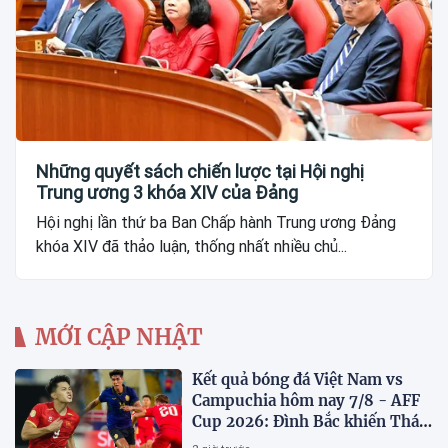
Những quyết sách chiến lược tại Hội nghị
Trung ương 3 khóa XIV của Đảng
Hội nghị lần thứ ba Ban Chấp hành Trung ương Đảng
khóa XIV đã thảo luận, thống nhất nhiều chủ...
MỚI CẬP NHẬT
Kết quả bóng đá Việt Nam vs
Campuchia hôm nay 7/8 - AFF
Cup 2026: Đình Bắc khiến Thái
Lan run sợ