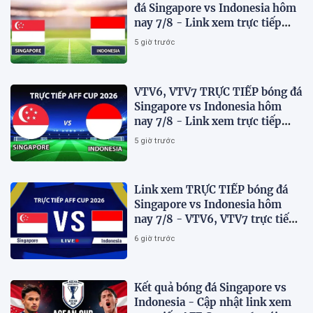
đá Singapore vs Indonesia hôm
nay 7/8 - Link xem trực tiếp
AFF Cup 2026 mới nhất
5 giờ trước
VTV6, VTV7 TRỰC TIẾP bóng đá
Singapore vs Indonesia hôm
nay 7/8 - Link xem trực tiếp
AFF Cup 2026 mới nhất
5 giờ trước
Link xem TRỰC TIẾP bóng đá
Singapore vs Indonesia hôm
nay 7/8 - VTV6, VTV7 trực tiếp
AFF Cup 2026
6 giờ trước
Kết quả bóng đá Singapore vs
Indonesia - Cập nhật link xem