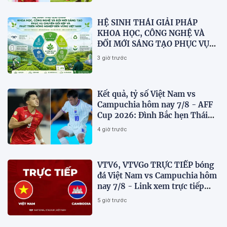
HỆ SINH THÁI GIẢI PHÁP
KHOA HỌC, CÔNG NGHỆ VÀ
ĐỔI MỚI SÁNG TẠO PHỤC VỤ
CHUYỂN ĐỔI KÉP VÀ PHÁT
3 giờ trước
TRIỂN NÔNG NGHIỆP BỀN
VỮNG VIỆT NAM
Kết quả, tỷ số Việt Nam vs
Campuchia hôm nay 7/8 - AFF
Cup 2026: Đình Bắc hẹn Thái
Lan ở chung kết?
4 giờ trước
VTV6, VTVGo TRỰC TIẾP bóng
đá Việt Nam vs Campuchia hôm
nay 7/8 - Link xem trực tiếp
AFF Cup 2026 mới nhất
5 giờ trước