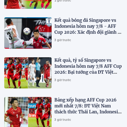
2 giờ trước
Kết quả bóng đá Singapore vs
Indonesia hôm nay 7/8 - AFF
Cup 2026: Xác định đội giành vé
Bán kết
3 giờ trước
Kết quả, tỷ số Singapore vs
Indonesia hôm nay 7/8 AFF Cup
2026: Bại tướng của ĐT Việt
nam dừng bước sớm
3 giờ trước
Bảng xếp hạng AFF Cup 2026
mới nhất 7/8: ĐT Việt Nam
thách thức Thái Lan, Indonesia
dừng bước
3 giờ trước