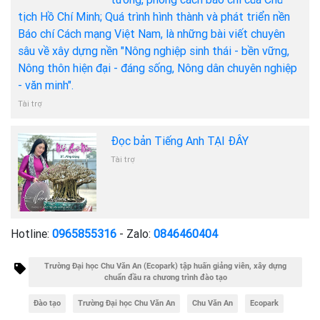
tịch Hồ Chí Minh; Quá trình hình thành và phát triển nền
Báo chí Cách mạng Việt Nam, là những bài viết chuyên
sâu về xây dựng nền "Nông nghiệp sinh thái - bền vững,
Nông thôn hiện đại - đáng sống, Nông dân chuyên nghiệp
- văn minh".
Tài trợ
Đọc bản Tiếng Anh TẠI ĐÂY
Tài trợ
Hotline:
0965855316
- Zalo:
0846460404
Trường Đại học Chu Văn An (Ecopark) tập huấn giảng viên, xây dựng
chuẩn đầu ra chương trình đào tạo
Đào tạo
Trường Đại học Chu Văn An
Chu Văn An
Ecopark