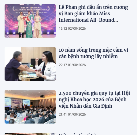
Lê Phan ghi dấu ấn trên cương
vị Ban giám khảo Miss
International All-Round
Businesswoman 2026: Thanh
16:12 02/08/2026
lịch, trí tuệ và lan tỏa giá trị của
người phụ nữ hiện đại
10 năm sống trong mặc cảm vì
căn bệnh tưởng lây nhiễm
22:17 01/08/2026
2.500 chuyên gia quy tụ tại Hội
nghị Khoa học 2026 của Bệnh
viện Nhân dân Gia Định
21:41 01/08/2026
Kết quả, tỷ số Lào vs