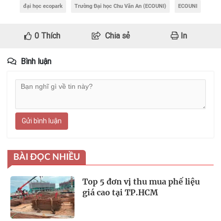
đại học ecopark
Trường Đại học Chu Văn An (ECOUNI)
ECOUNI
0
Thích
Chia sẻ
In
Bình luận
Gửi bình luận
BÀI ĐỌC NHIỀU
Top 5 đơn vị thu mua phế liệu
giá cao tại TP.HCM