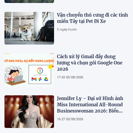
Vận chuyển thú cưng đi các tỉnh
miền Tây tại Pet Đi Xe
3 ngày trước
Cách xử lý Gmail đầy dung
lượng và chọn gói Google One
2026
17:43 03/08/2026
Jennifer Ly – Đại sứ Hình ảnh
Miss International All-Round
Businesswoman 2026: Biểu
tượng của nhan sắc, trí tuệ và
16:27 02/08/2026
bản lĩnh