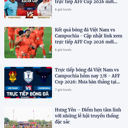
trực tiếp AFF Cup 2026 mới
nhất.
6 giờ trước
Kết quả bóng đá Việt Nam vs
Campuchia - Cập nhật link xem
trực tiếp AFF Cup 2026 mới
nhất
6 giờ trước
Trực tiếp bóng đá Việt Nam vs
Campuchia hôm nay 7/8 - AFF
Cup 2026: Mưa bàn thắng tại
Mỹ Đình?
7 giờ trước
Hưng Yên – Điểm hẹn tâm linh
với những lễ hội truyền thống
đặc sắc