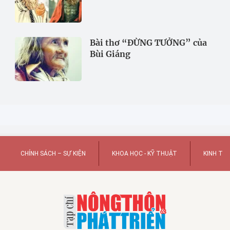
Bài thơ “ĐỪNG TƯỞNG” của
Bùi Giáng
CHÍNH SÁCH – SỰ KIỆN
KHOA HỌC - KỸ THUẬT
KINH TẾ