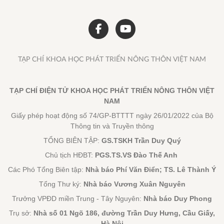
TẠP CHÍ KHOA HỌC PHÁT TRIỂN NÔNG THÔN VIỆT NAM
TẠP CHÍ ĐIỆN TỬ KHOA HỌC PHÁT TRIỂN NÔNG THÔN VIỆT
NAM
Giấy phép hoạt động số 74/GP-BTTTT ngày 26/01/2022 của Bộ
Thông tin và Truyền thông
TỔNG BIÊN TẬP:
GS.TSKH Trần Duy Quý
Chủ tịch HĐBT:
PGS.TS.VS Đào Thế Anh
Các Phó Tổng Biên tập:
Nhà báo Phí Văn Điển; TS. Lê Thành Ý
Tổng Thư ký:
Nhà báo Vương Xuân Nguyên
Trưởng VPĐD miền Trung - Tây Nguyên:
Nhà báo Duy Phong
Trụ sở:
Nhà số 01 Ngõ 186, đường Trần Duy Hưng, Cầu Giấy,
Hà Nội