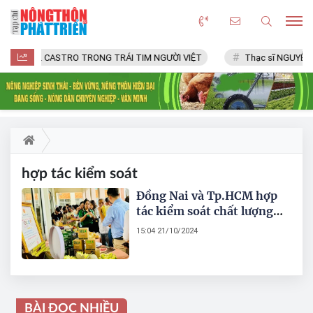
FIDEL CASTRO TRONG TRÁI TIM NGƯỜI VIỆT
Thạc sĩ NGUYỄN 
hợp tác kiểm soát
Đồng Nai và Tp.HCM hợp
tác kiểm soát chất lượng
hàng hóa
15:04 21/10/2024
BÀI ĐỌC NHIỀU