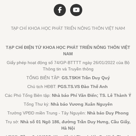
TẠP CHÍ KHOA HỌC PHÁT TRIỂN NÔNG THÔN VIỆT NAM
TẠP CHÍ ĐIỆN TỬ KHOA HỌC PHÁT TRIỂN NÔNG THÔN VIỆT
NAM
Giấy phép hoạt động số 74/GP-BTTTT ngày 26/01/2022 của Bộ
Thông tin và Truyền thông
TỔNG BIÊN TẬP:
GS.TSKH Trần Duy Quý
Chủ tịch HĐBT:
PGS.TS.VS Đào Thế Anh
Các Phó Tổng Biên tập:
Nhà báo Phí Văn Điển; TS. Lê Thành Ý
Tổng Thư ký:
Nhà báo Vương Xuân Nguyên
Trưởng VPĐD miền Trung - Tây Nguyên:
Nhà báo Duy Phong
Trụ sở:
Nhà số 01 Ngõ 186, đường Trần Duy Hưng, Cầu Giấy,
Hà Nội