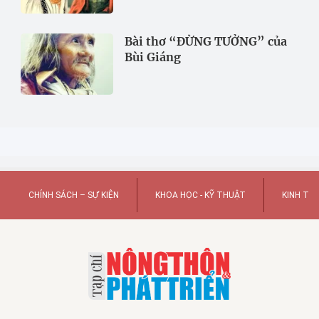
Bài thơ “ĐỪNG TƯỞNG” của
Bùi Giáng
CHÍNH SÁCH – SỰ KIỆN
KHOA HỌC - KỸ THUẬT
KINH TẾ