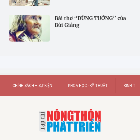
Bài thơ “ĐỪNG TƯỞNG” của
Bùi Giáng
CHÍNH SÁCH – SỰ KIỆN
KHOA HỌC - KỸ THUẬT
KINH TẾ