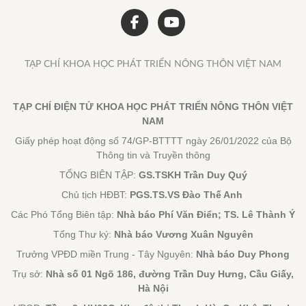
TẠP CHÍ KHOA HỌC PHÁT TRIỂN NÔNG THÔN VIỆT NAM
TẠP CHÍ ĐIỆN TỬ KHOA HỌC PHÁT TRIỂN NÔNG THÔN VIỆT
NAM
Giấy phép hoạt động số 74/GP-BTTTT ngày 26/01/2022 của Bộ
Thông tin và Truyền thông
TỔNG BIÊN TẬP:
GS.TSKH Trần Duy Quý
Chủ tịch HĐBT:
PGS.TS.VS Đào Thế Anh
Các Phó Tổng Biên tập:
Nhà báo Phí Văn Điển; TS. Lê Thành Ý
Tổng Thư ký:
Nhà báo Vương Xuân Nguyên
Trưởng VPĐD miền Trung - Tây Nguyên:
Nhà báo Duy Phong
Trụ sở:
Nhà số 01 Ngõ 186, đường Trần Duy Hưng, Cầu Giấy,
Hà Nội