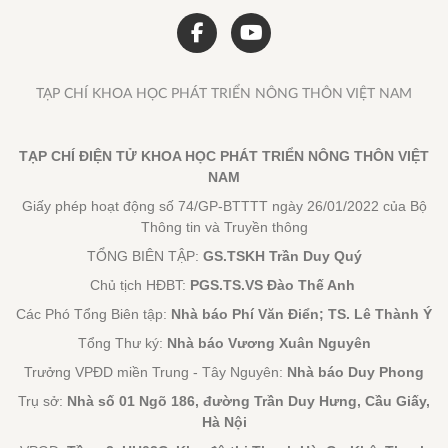
TẠP CHÍ KHOA HỌC PHÁT TRIỂN NÔNG THÔN VIỆT NAM
TẠP CHÍ ĐIỆN TỬ KHOA HỌC PHÁT TRIỂN NÔNG THÔN VIỆT
NAM
Giấy phép hoạt động số 74/GP-BTTTT ngày 26/01/2022 của Bộ
Thông tin và Truyền thông
TỔNG BIÊN TẬP:
GS.TSKH Trần Duy Quý
Chủ tịch HĐBT:
PGS.TS.VS Đào Thế Anh
Các Phó Tổng Biên tập:
Nhà báo Phí Văn Điển; TS. Lê Thành Ý
Tổng Thư ký:
Nhà báo Vương Xuân Nguyên
Trưởng VPĐD miền Trung - Tây Nguyên:
Nhà báo Duy Phong
Trụ sở:
Nhà số 01 Ngõ 186, đường Trần Duy Hưng, Cầu Giấy,
Hà Nội