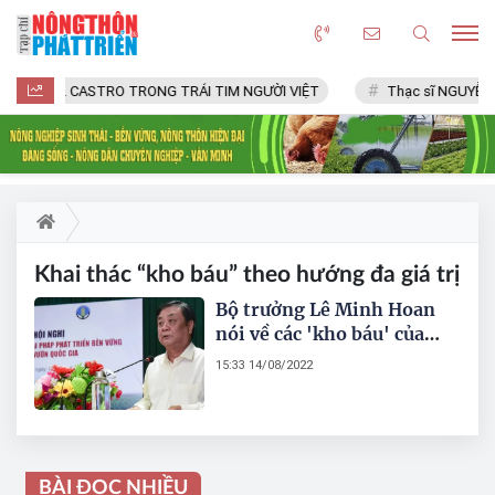
FIDEL CASTRO TRONG TRÁI TIM NGƯỜI VIỆT
Thạc sĩ NGUYỄN 
Khai thác “kho báu” theo hướng đa giá trị
Bộ trưởng Lê Minh Hoan
nói về các 'kho báu' của
Việt Nam
15:33 14/08/2022
BÀI ĐỌC NHIỀU