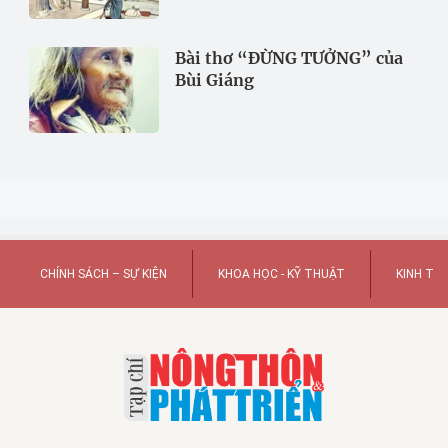
Bài thơ “ĐỪNG TƯỞNG” của
Bùi Giáng
CHÍNH SÁCH – SỰ KIỆN
KHOA HỌC - KỸ THUẬT
KINH TẾ